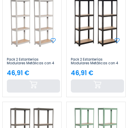
Pack 2 Estanterías
Pack 2 Estanterías
Modulares Metálicas con 4
Modulares Metálicas con 4
Baldas 240kg 60x30x148cm
Baldas 240kg 60x30x148cm
Thinia Home
Thinia Home
46,91 €
46,91 €
Precio
Precio