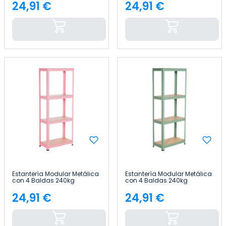
24,91 €
24,91 €
Precio
Precio
Estantería Modular Metálica
Estantería Modular Metálica
con 4 Baldas 240kg
con 4 Baldas 240kg
60x30x148cm Thinia Home
60x30x148cm Thinia Home
24,91 €
24,91 €
Precio
Precio