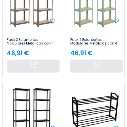
Pack 2 Estanterías
Pack 2 Estanterías
Modulares Metálicas con 4
Modulares Metálicas con 4
Baldas 240kg 60x30x148cm
Baldas 240kg 60x30x148cm
Thinia Home
Thinia Home
46,91 €
46,91 €
Precio
Precio