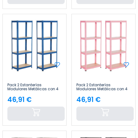
Pack 2 Estanterías
Pack 2 Estanterías
Modulares Metálicas con 4
Modulares Metálicas con 4
Baldas 240kg 60x30x148cm
Baldas 240kg 60x30x148cm
Thinia Home
Thinia Home
46,91 €
46,91 €
Precio
Precio