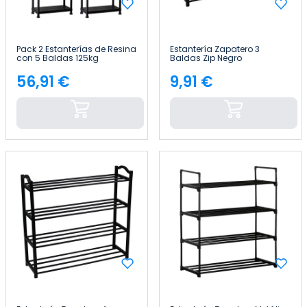
Pack 2 Estanterías de Resina
Estantería Zapatero 3
con 5 Baldas 125kg
Baldas Zip Negro
61x31x171cm Thinia Home
62,5x19x44cm Thinia Home
56,91 €
9,91 €
Precio
Precio