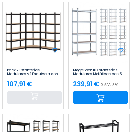
Pack 2 Estanterías
MegaPack 10 Estanterías
Modulares y 1 Esquinera con
Modulares Metálicas con 5
5 baldas 2625kg
Baldas 875kg 90x40x180cm
136x40x180cm Thinia Home
Thinia Home
107,91 €
239,91 €
287,90 €
Precio
Precio
Precio
base