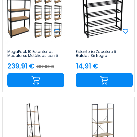
MegaPack 10 Estanterías
Estantería Zapatero 5
Modulares Metálicas con 5
Baldas Sir Negro
Baldas 875kg 90x40x180cm
63x20x79cm Thinia Home
Thinia Home
239,91 €
14,91 €
287,90 €
Precio
Precio
Precio
base