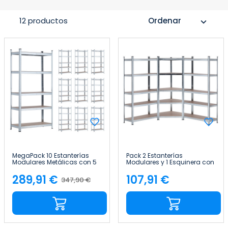
12 productos
Ordenar
expand_more
MegaPack 10 Estanterías
Pack 2 Estanterías
Modulares Metálicas con 5
Modulares y 1 Esquinera con
Baldas 875kg Plateado
5 baldas 2625kg
90x40x180cm 7house
136x40x180cm Thinia Home
289,91 €
107,91 €
347,90 €
Precio
Precio
Precio
base