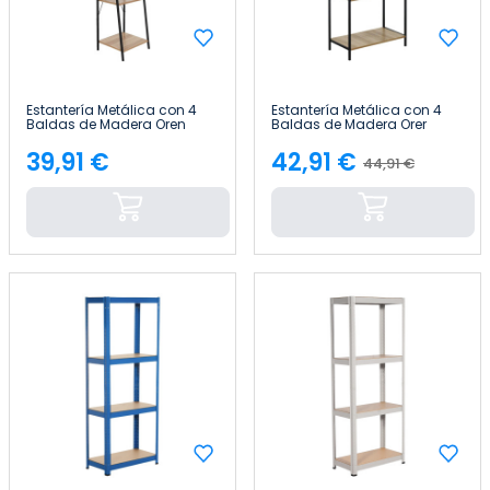
Estantería Metálica con 4
Estantería Metálica con 4
Baldas de Madera Oren
Baldas de Madera Orer
148x34x32,5cm 7house
148x60x32,5cm 7house
39,91 €
42,91 €
44,91 €
Precio
Precio
Precio
base