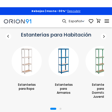
Rebajas | Hasta -30%
*
Descubrir
cenaje
Estanterías por Espacios
Estanterías para Habitación
Estanterías para Habitación
Estanterías
Estanterías
Estanterías
para Ropa
para
para
Armarios
Dormitorios
Juveniles
1
2