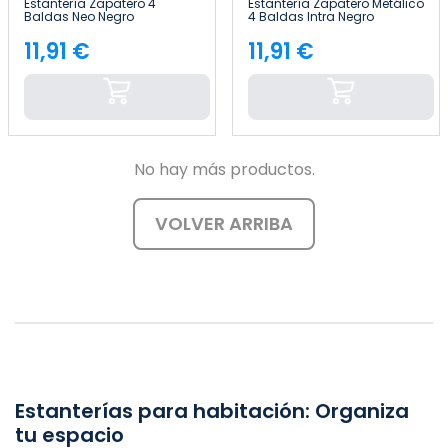
Estantería Zapatero 4
Estantería Zapatero Metálico
Baldas Neo Negro
4 Baldas Intra Negro
63x20x62cm Thinia Home
65x30x74cm Thinia Home
11,91 €
11,91 €
Precio
Precio
No hay más productos.
VOLVER ARRIBA
Estanterías para habitación: Organiza
tu espacio