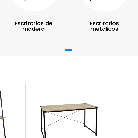
Escritorios de
Escritorios
madera
metálicos
1