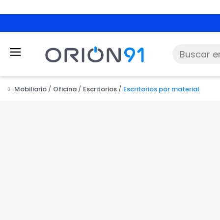
Mobiliario
Oficina
Escritorios
Escritorios por material