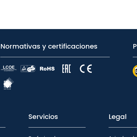
Normativas y certificaciones
P
Servicios
Legal