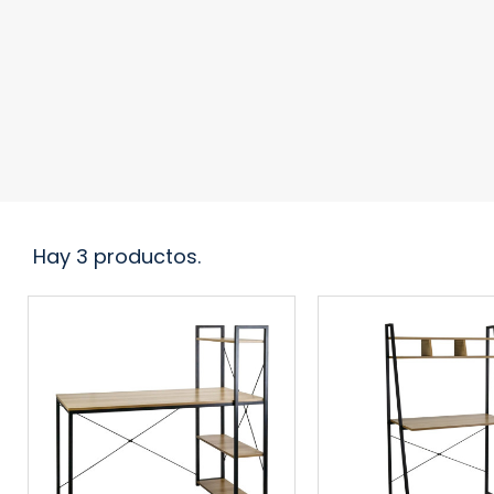
Hay 3 productos.