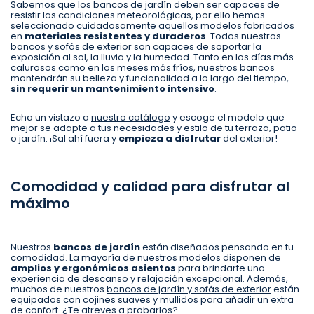
Sabemos que los bancos de jardín deben ser capaces de
resistir las condiciones meteorológicas, por ello hemos
seleccionado cuidadosamente aquellos modelos fabricados
en
materiales resistentes y duraderos
. Todos nuestros
bancos y sofás de exterior son capaces de soportar la
exposición al sol, la lluvia y la humedad. Tanto en los días más
calurosos como en los meses más fríos, nuestros bancos
mantendrán su belleza y funcionalidad a lo largo del tiempo,
sin requerir un mantenimiento intensivo
.
Echa un vistazo a
nuestro catálogo
y escoge el modelo que
mejor se adapte a tus necesidades y estilo de tu terraza, patio
o jardín. ¡Sal ahí fuera y
empieza a disfrutar
del exterior!
Comodidad y calidad para disfrutar al
máximo
Nuestros
bancos de jardín
están diseñados pensando en tu
comodidad. La mayoría de nuestros modelos disponen de
amplios y ergonómicos asientos
para brindarte una
experiencia de descanso y relajación excepcional. Además,
muchos de nuestros
bancos de jardín y sofás de exterior
están
equipados con cojines suaves y mullidos para añadir un extra
de confort. ¿Te atreves a probarlos?