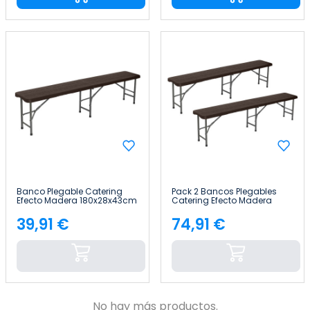
Banco Plegable Catering
Pack 2 Bancos Plegables
Efecto Madera 180x28x43cm
Catering Efecto Madera
Thinia Home
180x28x43cm Thinia Home
39,91 €
74,91 €
Precio
Precio
No hay más productos.