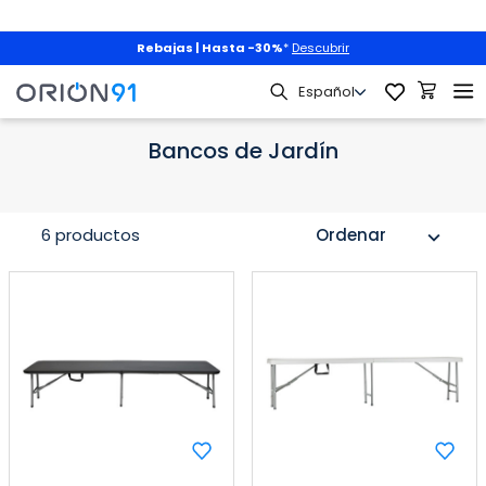
Rebajas | Hasta -30%
*
Descubrir
Jardín y Terraza
Muebles de Jardín
Bancos de Jardín
Bancos de Jardín
6 productos
Ordenar
expand_more