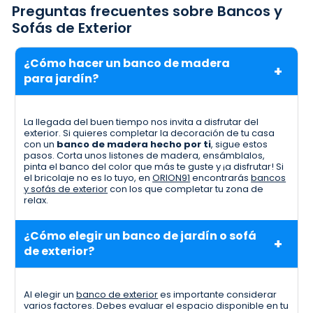
Preguntas frecuentes sobre Bancos y
Sofás de Exterior
¿Cómo hacer un banco de madera
para jardín?
La llegada del buen tiempo nos invita a disfrutar del
exterior. Si quieres completar la decoración de tu casa
con un
banco de madera hecho por ti
, sigue estos
pasos. Corta unos listones de madera, ensámblalos,
pinta el banco del color que más te guste y ¡a disfrutar! Si
el bricolaje no es lo tuyo, en
ORION91
encontrarás
bancos
y sofás de exterior
con los que completar tu zona de
relax.
¿Cómo elegir un banco de jardín o sofá
de exterior?
Al elegir un
banco de exterior
es importante considerar
varios factores. Debes evaluar el espacio disponible en tu