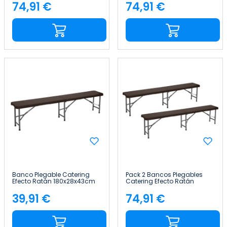
74,91 €
74,91 €
Precio
Precio
Banco Plegable Catering
Pack 2 Bancos Plegables
Efecto Ratán 180x28x43cm
Catering Efecto Ratán
Thinia Home
180x28x43cm Thinia Home
39,91 €
74,91 €
Precio
Precio