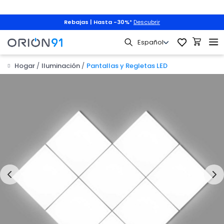
Rebajas | Hasta -30%
*
Descubrir
Hogar
Iluminación
Pantallas y Regletas LED