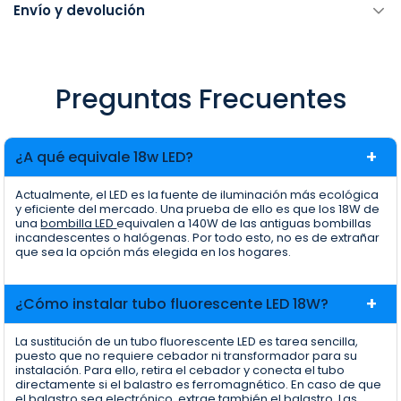
Envío y devolución
Preguntas Frecuentes
¿A qué equivale 18w LED?
Actualmente, el LED es la fuente de iluminación más ecológica
y eficiente del mercado. Una prueba de ello es que los 18W de
una
bombilla LED
equivalen a 140W de las antiguas bombillas
incandescentes o halógenas. Por todo esto, no es de extrañar
que sea la opción más elegida en los hogares.
¿Cómo instalar tubo fluorescente LED 18W?
La sustitución de un tubo fluorescente LED es tarea sencilla,
puesto que no requiere cebador ni transformador para su
instalación. Para ello, retira el cebador y conecta el tubo
directamente si el balastro es ferromagnético. En caso de que
el balastro sea electrónico, extrae también el balastro. Las