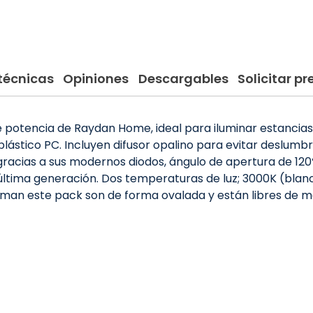
técnicas
Opiniones
Descargables
Solicitar p
de potencia de Raydan Home, ideal para iluminar estancia
lástico PC. Incluyen difusor opalino para evitar deslumb
racias a sus modernos diodos, ángulo de apertura de 120º 
ltima generación. Dos temperaturas de luz; 3000K (blanco
rman este pack son de forma ovalada y están libres de m