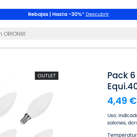
Rebajas | Hasta -30%
*
Descubrir
Pack 6
OUTLET
Equi.
4,49 €
Uso: Indica
salones, dor
Temperatura