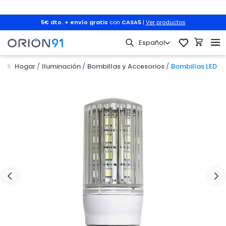
5€ dto. + envío gratis
con
CASA5
|
Ver productos
Hogar
Iluminación
Bombillas y Accesorios
Bombillas LED