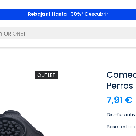
Rebajas | Hasta -30%
*
Descubrir
Comede
OUTLET
Perros
7,91 €
Diseño anti
Base antide