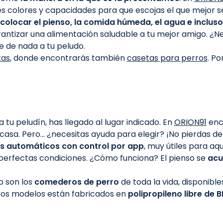
es colores y capacidades para que escojas el que mejor 
colocar el pienso, la comida húmeda, el agua e inclus
antizar una alimentación saludable a tu mejor amigo. ¿
e de nada a tu peludo.
as
, donde encontrarás también
casetas para perros
. P
u peludín, has llegado al lugar indicado. En
ORION91
enc
 casa. Pero… ¿necesitas ayuda para elegir? ¡No pierdas det
s automáticos con control por app
, muy útiles para a
perfectas condiciones. ¿Cómo funciona? El pienso se
acu
b son los
comederos de perro
de toda la vida, disponibl
ros modelos están fabricados en
polipropileno libre de 