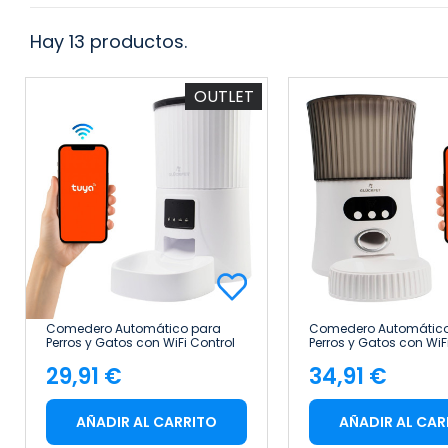
Hay 13 productos.
OUTLET
Comedero Automático para
Comedero Automático
Perros y Gatos con WiFi Control
Perros y Gatos con WiF
por App 4L Blanco Glückpet
por App 6L Blanco Glü
29,91 €
34,91 €
Precio
Precio
AÑADIR AL CARRITO
AÑADIR AL CAR