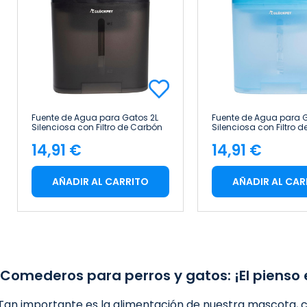
Fuente de Agua para Gatos 2L
Fuente de Agua para G
Silenciosa con Filtro de Carbón
Silenciosa con Filtro 
Glückpet
Glückpet
14,91 €
14,91 €
Precio
Precio
AÑADIR AL CARRITO
AÑADIR AL CAR
Comederos para perros y gatos: ¡El pienso 
Tan importante es la alimentación de nuestra mascota,