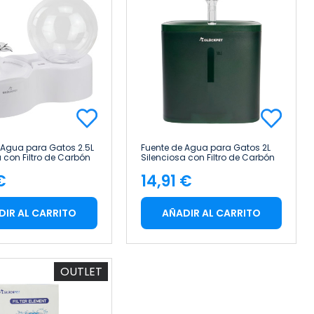
 Agua para Gatos 2.5L
Fuente de Agua para Gatos 2L
a con Filtro de Carbón
Silenciosa con Filtro de Carbón
Glückpet
€
14,91 €
cio
Precio
DIR AL CARRITO
AÑADIR AL CARRITO
OUTLET