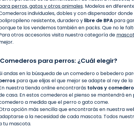
para perros, gatos y otros animales
. Modelos en diferent
Comederos individuales, dobles y con dispensador donde
polipropileno resistente, duradero y
libre de BPA
para gar
porque te los vendemos también en packs. Que no le falt
Para otros accesorios visita nuestra categoría de
mascot
mejor.
Comederos para perros: ¿Cuál elegir?
Si andas en la búsqueda de un comedero o bebedero para t
perros
para que elijas el que mejor se adapte al rey de la
En nuestra tienda online encontrarás
tolvas y comedero
de casa. En estos comederos el pienso se mantendrá en 
comedero a medida que el perro o gato come.
Otra opción más sencilla que encontrarás en nuestra we
adaptarse a la necesidad de cada mascota. Todos nuest
a tu mascota.