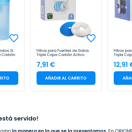
atos 2L
Filtros para Fuentes de Gatos
Filtros pa
de Carbón
Triple Capa Carbón Activo
Triple Ca
Resina y Agodón 4 Unidades
Resina y
7,91 €
12,91 
Glückpet
Glückpet
Precio
Pre
RITO
AÑADIR AL CARRITO
AÑA
está servido!
 como
la manera en la que se la presentamos
. En
ORION9