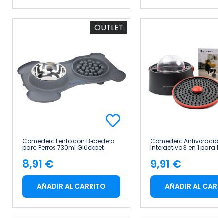
OUTLET
Comedero Lento con Bebedero
Comedero Antivoraci
para Perros 730ml Glückpet
Interactivo 3 en 1 para 
Glückpet
8,91 €
9,91 €
Precio
Precio
AÑADIR AL CARRITO
AÑADIR AL CAR