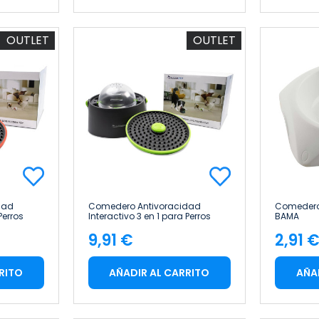
OUTLET
OUTLET
dad
Comedero Antivoracidad
Comedero p
Perros
Interactivo 3 en 1 para Perros
BAMA
Glückpet
9,91 €
2,91 
Precio
Pre
RITO
AÑADIR AL CARRITO
AÑA