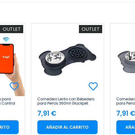
OUTLET
OUTLET
 para
Comedero Lento con Bebedero
Comedero
i Control
para Perros 360ml Glückpet
para Perr
ckpet
7,91 €
7,91 
Precio
Pre
RITO
AÑADIR AL CARRITO
AÑA