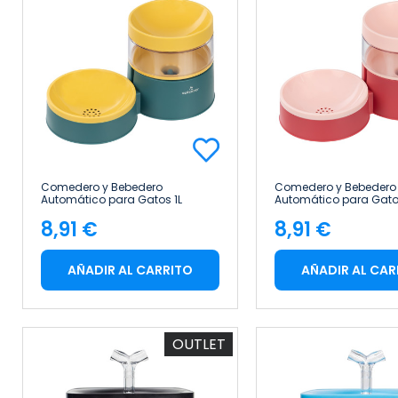
Comedero y Bebedero
Comedero y Bebedero
Automático para Gatos 1L
Automático para Gatos
Glückpet
Glückpet
8,91 €
8,91 €
Precio
Precio
AÑADIR AL CARRITO
AÑADIR AL CAR
OUTLET