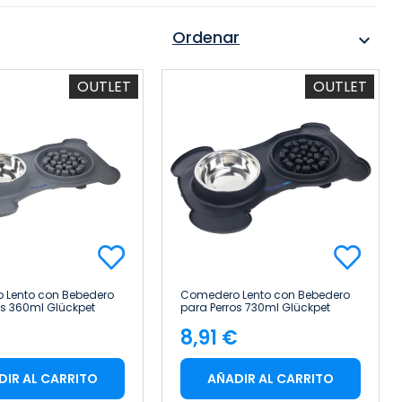
Ordenar
expand_more
OUTLET
OUTLET
 Lento con Bebedero
Comedero Lento con Bebedero
os 360ml Glückpet
para Perros 730ml Glückpet
€
8,91 €
cio
Precio
DIR AL CARRITO
AÑADIR AL CARRITO