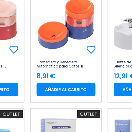
Comedero y Bebedero
Fuente de
 1L
Automático para Gatos 1L
Silencios
Glückpet
Glückpet
8,91 €
12,91 
Precio
Pre
RITO
AÑADIR AL CARRITO
AÑA
OUTLET
OUTLET