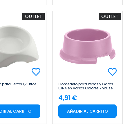
OUTLET
OUTLET
ara Perros 1,2 Litros
Comedero para Perros y Gatos
LUNA en Varios Colores 7house
€
4,91 €
cio
Precio
DIR AL CARRITO
AÑADIR AL CARRITO