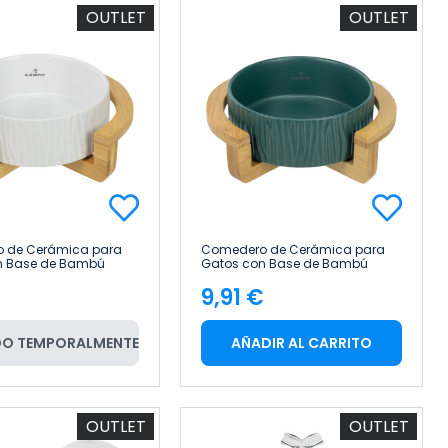
OUTLET
OUTLET
 de Cerámica para
Comedero de Cerámica para
n Base de Bambú
Gatos con Base de Bambú
ückpet
400ml Glückpet
€
9,91 €
cio
Precio
O TEMPORALMENTE
AÑADIR AL CARRITO
OUTLET
OUTLET