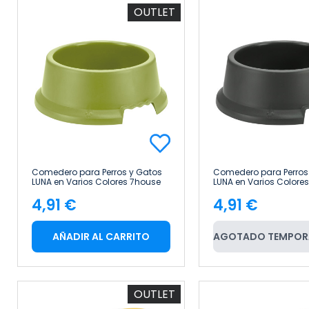
OUTLET
Comedero para Perros y Gatos
Comedero para Perros
LUNA en Varios Colores 7house
LUNA en Varios Colore
4,91 €
4,91 €
Precio
Precio
AÑADIR AL CARRITO
AGOTADO TEMPOR
OUTLET