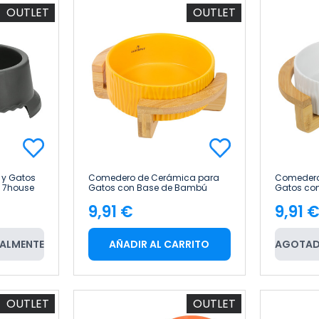
OUTLET
OUTLET
 y Gatos
Comedero de Cerámica para
Comedero
s 7house
Gatos con Base de Bambú
Gatos co
400ml Glückpet
400ml Gl
9,91 €
9,91 
Precio
Pre
ALMENTE
AÑADIR AL CARRITO
AGOTAD
OUTLET
OUTLET