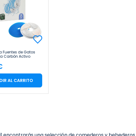
ra Fuentes de Gatos
pa Carbón Activo
 Agodón 8 Unidades
€
cio
DIR AL CARRITO
1
encontrarás una selección de
comederos y bebederos