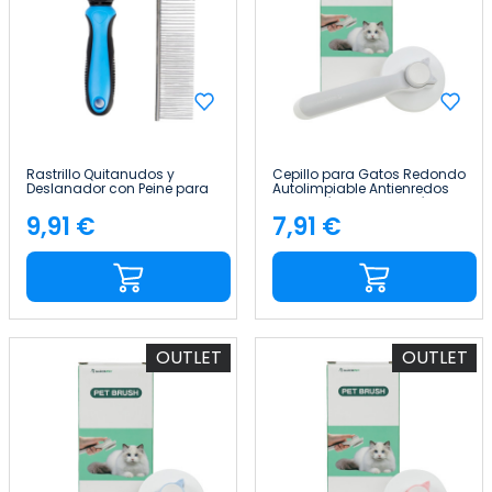
Rastrillo Quitanudos y
Cepillo para Gatos Redondo
Deslanador con Peine para
Autolimpiable Antienredos
Perros y Gatos 9+17 Dientes
con Botón de Liberación
Redondeados Glückpet
Glückpet
9,91 €
7,91 €
Precio
Precio
OUTLET
OUTLET