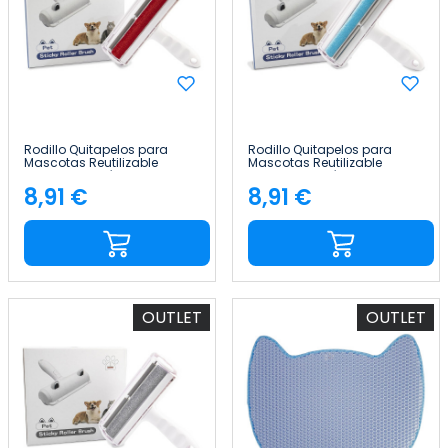
Rodillo Quitapelos para
Rodillo Quitapelos para
Mascotas Reutilizable
Mascotas Reutilizable
Mango Ergonómico Goma
Mango Ergonómico Goma
Recta Glückpet
Recta Glückpet
8,91 €
8,91 €
Precio
Precio
OUTLET
OUTLET