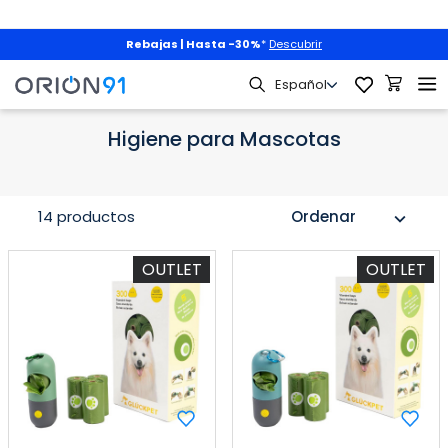
Rebajas | Hasta -30%
*
Descubrir
Mascotas
Higiene para Mascotas
Higiene para Mascotas
14 productos
Ordenar
expand_more
OUTLET
OUTLET