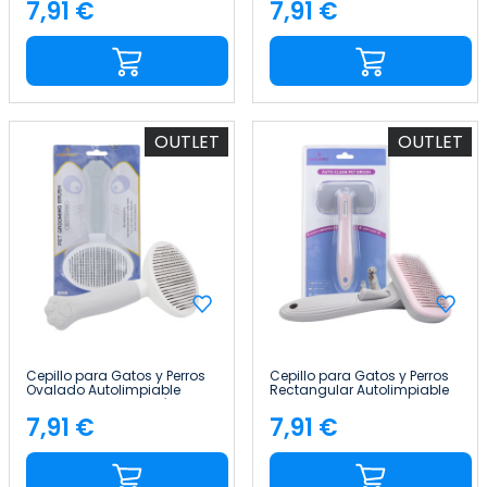
Liberación Glückpet
Liberación Glückpet
7,91 €
7,91 €
Precio
Precio
OUTLET
OUTLET
Cepillo para Gatos y Perros
Cepillo para Gatos y Perros
Ovalado Autolimpiable
Rectangular Autolimpiable
Antienredos con Botón de
Antienredos con Botón de
Liberación Glückpet
Liberación Glückpet
7,91 €
7,91 €
Precio
Precio