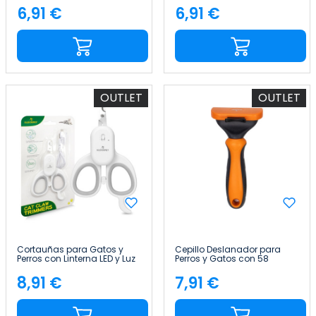
Lavanda 300 Unidades
Lavanda 300 Unidades
6,91 €
6,91 €
Precio
Precio
Glückpet
Glückpet
OUTLET
OUTLET
Cortauñas para Gatos y
Cepillo Deslanador para
Perros con Linterna LED y Luz
Perros y Gatos con 58
UV para Bacterias Glückpet
Dientes Redondeados y
Botón de Liberación
8,91 €
7,91 €
Precio
Precio
Glückpet