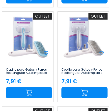
OUTLET
OUTLET
Cepillo para Gatos y Perros
Cepillo para Gatos y Perros
Rectangular Autolimpiable
Rectangular Autolimpiable
Antienredos con Botón de
Antienredos con Botón de
Liberación Glückpet
Liberación Glückpet
7,91 €
7,91 €
Precio
Precio
OUTLET
OUTLET