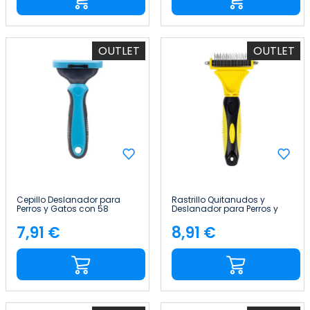
OUTLET
OUTLET
Cepillo Deslanador para
Rastrillo Quitanudos y
Perros y Gatos con 58
Deslanador para Perros y
Dientes Redondeados y
Gatos 23+12 Dientes
Botón de Liberación
Redondeados Glückpet
7,91 €
8,91 €
Precio
Precio
Glückpet