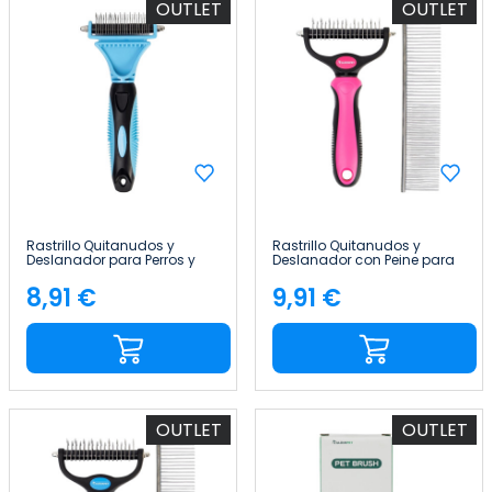
OUTLET
OUTLET
Rastrillo Quitanudos y
Rastrillo Quitanudos y
Deslanador para Perros y
Deslanador con Peine para
Gatos 23+12 Dientes
Perros y Gatos 9+17 Dientes
Redondeados Glückpet
Redondeados Glückpet
8,91 €
9,91 €
Precio
Precio
OUTLET
OUTLET