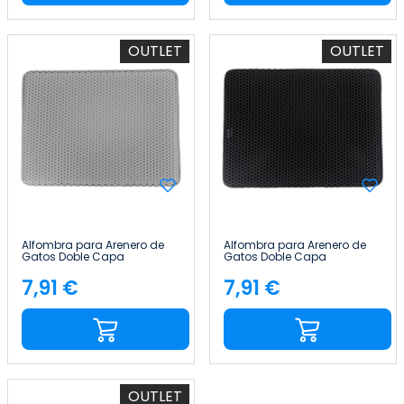
OUTLET
OUTLET
Alfombra para Arenero de
Alfombra para Arenero de
Gatos Doble Capa
Gatos Doble Capa
Antideslizante Impermeable
Antideslizante Impermeable
Forma Rectangular
Forma Rectangular
7,91 €
7,91 €
Precio
Precio
65x40cm Glückpet
65x40cm Glückpet
OUTLET