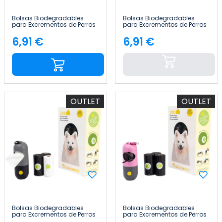
Bolsas Biodegradables
Bolsas Biodegradables
para Excrementos de Perros
para Excrementos de Perros
con Dispensador Fragancia
con Dispensador Fragancia
Lavanda 300 Unidades
Lavanda 300 Unidades
6,91 €
6,91 €
Precio
Precio
Glückpet
Glückpet
OUTLET
OUTLET
Bolsas Biodegradables
Bolsas Biodegradables
para Excrementos de Perros
para Excrementos de Perros
con Dispensador Fragancia
con Dispensador Fragancia