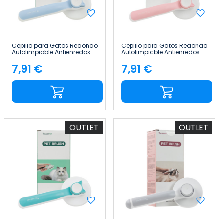
Cepillo para Gatos Redondo
Cepillo para Gatos Redondo
Autolimpiable Antienredos
Autolimpiable Antienredos
con Botón de Liberación
con Botón de Liberación
Glückpet
Glückpet
7,91 €
7,91 €
Precio
Precio
OUTLET
OUTLET