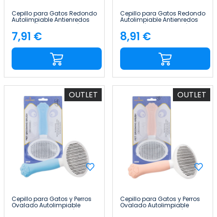
Cepillo para Gatos Redondo
Cepillo para Gatos Redondo
Autolimpiable Antienredos
Autolimpiable Antienredos
con Botón de Liberación
con Botón de Liberación Gris
Glückpet
Glückpet
7,91 €
8,91 €
Precio
Precio
OUTLET
OUTLET
Cepillo para Gatos y Perros
Cepillo para Gatos y Perros
Ovalado Autolimpiable
Ovalado Autolimpiable
Antienredos con Botón de
Antienredos con Botón de