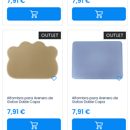
7,91 €
7,91 €
Precio
Precio
Glückpet
Glückpet
OUTLET
OUTLET
Alfombra para Arenero de
Alfombra para Arenero de
Gatos Doble Capa
Gatos Doble Capa
Antideslizante Impermeable
Antideslizante Impermeable
Forma de Nube 65x40cm
Forma Rectangular
7,91 €
7,91 €
Precio
Precio
Glückpet
65x40cm Glückpet