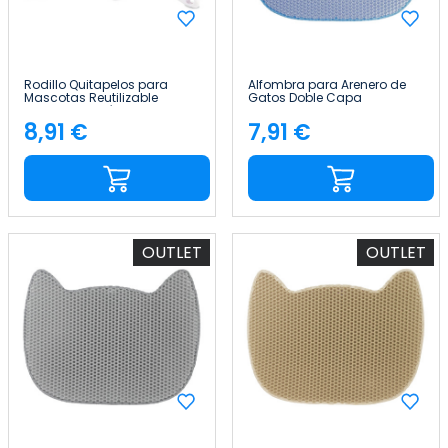
Rodillo Quitapelos para
Alfombra para Arenero de
Mascotas Reutilizable
Gatos Doble Capa
Mango Ergonómico Goma
Antideslizante Impermeable
Recta Glückpet
Forma de Gato 65x40cm
8,91 €
7,91 €
Precio
Precio
Glückpet
OUTLET
OUTLET