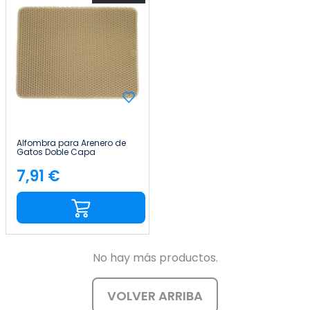
Alfombra para Arenero de
Gatos Doble Capa
Antideslizante Impermeable
Forma Rectangular
7,91 €
Precio
65x40cm Glückpet
No hay más productos.
VOLVER ARRIBA