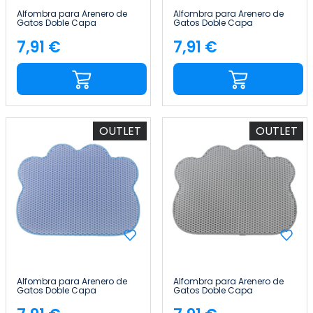
Alfombra para Arenero de
Alfombra para Arenero de
Gatos Doble Capa
Gatos Doble Capa
Antideslizante Impermeable
Antideslizante Impermeable
Forma de Gato 65x40cm
Forma de Gato 65x40cm
7,91 €
7,91 €
Precio
Precio
Glückpet
Glückpet
OUTLET
OUTLET
Alfombra para Arenero de
Alfombra para Arenero de
Gatos Doble Capa
Gatos Doble Capa
Antideslizante Impermeable
Antideslizante Impermeable
Forma de Nube 65x40cm
Forma de Nube 65x40cm