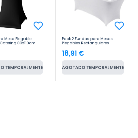
a Mesa Plegable
Pack 2 Fundas para Mesas
Catering 80x110cm
Plegables Rectangulares
Catering 180x74cm 7house
€
18,91 €
cio
Precio
O TEMPORALMENTE
AGOTADO TEMPORALMENTE