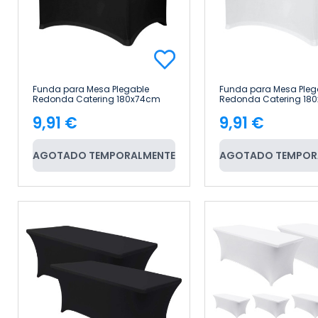
Funda para Mesa Plegable
Funda para Mesa Pleg
Redonda Catering 180x74cm
Redonda Catering 18
RDM Design&Basic
RDM Design&Basic
9,91 €
9,91 €
Precio
Precio
AGOTADO TEMPORALMENTE
AGOTADO TEMPOR