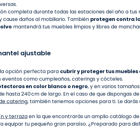
versas.
n completa durante todas las estaciones del año a tus 
 y cause daños al mobiliario. También
protegen contra l
polvo
mantendrá tus muebles limpios y libres de mancha
mantel ajustable
la opción perfecta para
cubrir y proteger tus muebles 
s eventos como cumpleaños, caterings y cócteles.
tectoras en color blanco o negro
, y en varios tamaño
e hasta 240 cm de largo. En el caso de que dispongas de
de catering
, también tenemos opciones para ti. Le darás 
ín y terraza
en la que encontrarás un amplio catálogo d
 equipar tu pequeño gran paraíso. ¿Preparado para disf