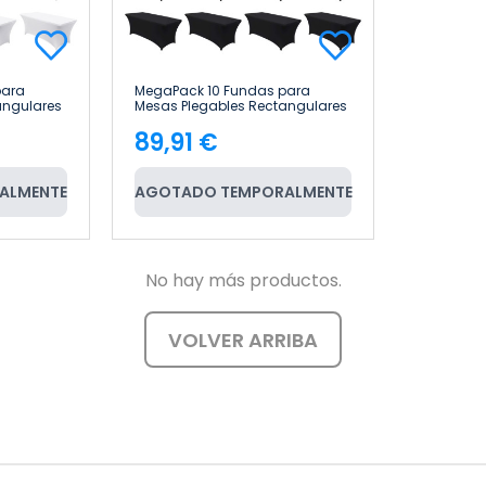
para
MegaPack 10 Fundas para
angulares
Mesas Plegables Rectangulares
ouse
Catering 180x74cm 7house
89,91 €
Precio
ALMENTE
AGOTADO TEMPORALMENTE
No hay más productos.
VOLVER ARRIBA