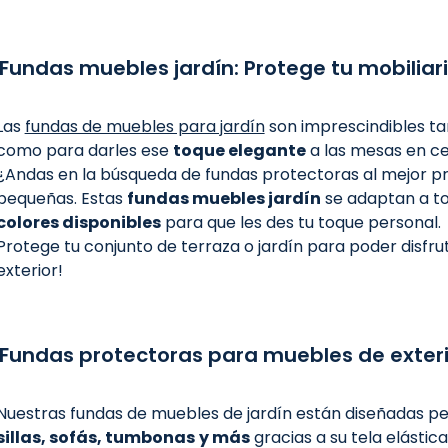
Fundas muebles jardín: Protege tu mobiliari
Las
fundas de muebles para jardín
son imprescindibles tan
como para darles ese
toque elegante
a las mesas en c
¿Andas en la búsqueda de fundas protectoras al mejor p
pequeñas. Estas
fundas muebles jardín
se adaptan a to
colores disponibles
para que les des tu toque personal.
Protege tu conjunto de terraza o jardín para poder disfr
exterior!
Fundas protectoras para muebles de exterio
Nuestras fundas de muebles de jardín están diseñadas 
sillas, sofás, tumbonas
y más
gracias a su tela elásti