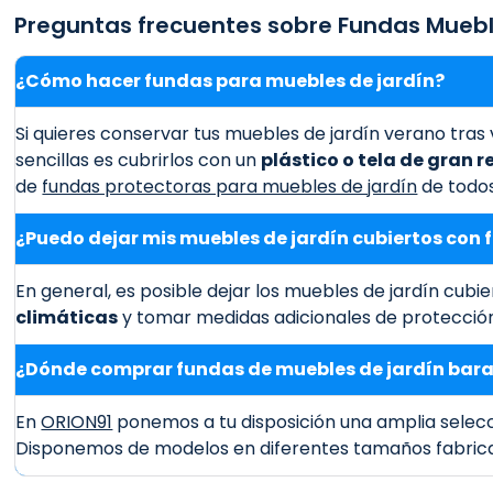
Preguntas frecuentes sobre Fundas Muebl
¿Cómo hacer fundas para muebles de jardín?
Si quieres conservar tus muebles de jardín verano tras v
sencillas es cubrirlos con un
plástico o tela de gran r
de
fundas protectoras para muebles de jardín
de todos
¿Puedo dejar mis muebles de jardín cubiertos con 
En general, es posible dejar los muebles de jardín cubi
climáticas
y tomar medidas adicionales de protección 
¿Dónde comprar fundas de muebles de jardín bar
En
ORION91
ponemos a tu disposición una amplia selec
Disponemos de modelos en diferentes tamaños fabri