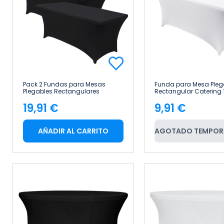
Pack 2 Fundas para Mesas
Funda para Mesa Pleg
Plegables Rectangulares
Rectangular Catering
Catering 150x74cm 7house
7house
19,91 €
9,91 €
Precio
Precio
AÑADIR AL CARRITO
AGOTADO TEMPOR