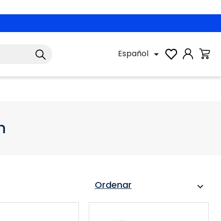
Español

n
Ordenar
expand_more