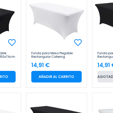
able
Funda para Mesa Plegable
Funda par
 150x74cm
Rectangular Catering
Rectangul
240x74cm 7house
240x74cm
14,91 €
14,91
Precio
Pre
RITO
AÑADIR AL CARRITO
AGOTAD