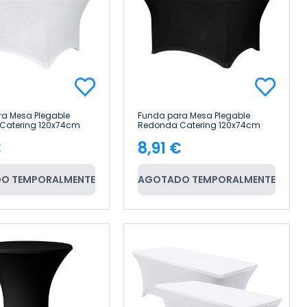
a Mesa Plegable
Funda para Mesa Plegable
Catering 120x74cm
Redonda Catering 120x74cm
gn&Basic
RDM Design&Basic
€
8,91 €
cio
Precio
O TEMPORALMENTE
AGOTADO TEMPORALMENTE