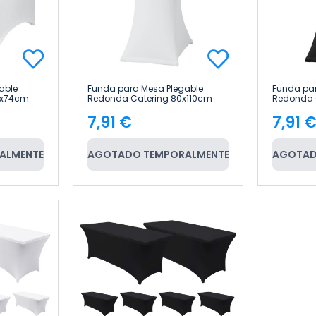
able
Funda para Mesa Plegable
Funda par
0x74cm
Redonda Catering 80x110cm
Redonda 
7house
7house
7,91 €
7,91 
Precio
Pre
ALMENTE
AGOTADO TEMPORALMENTE
AGOTAD