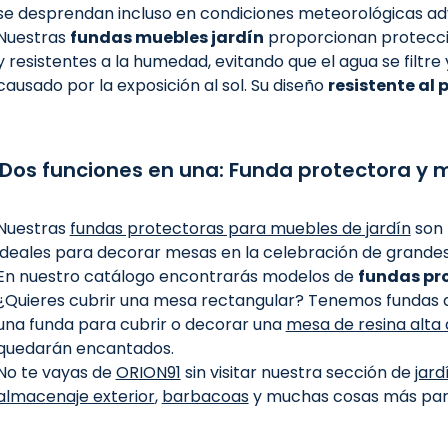
se desprendan incluso en condiciones meteorológicas ad
Nuestras
fundas muebles jardín
proporcionan protecció
y resistentes a la humedad, evitando que el agua se filtre
causado por la exposición al sol. Su diseño
resistente al 
Dos funciones en una: Funda protectora y 
Nuestras
fundas protectoras para muebles de jardín
son 
ideales para decorar mesas en la celebración de grande
En nuestro catálogo encontrarás modelos de
fundas pro
¿Quieres cubrir una mesa rectangular? Tenemos fundas d
una funda para cubrir o decorar una
mesa de resina alta 
quedarán encantados.
No te vayas de
ORION91
sin visitar nuestra sección de
jard
almacenaje exterior
,
barbacoas
y muchas cosas más para