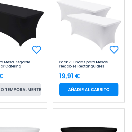
a Mesa Plegable
Pack 2 Fundas para Mesas
ar Catering
Plegables Rectangulares
 7house
Catering 150x74cm 7house
 €
19,91 €
cio
Precio
O TEMPORALMENTE
AÑADIR AL CARRITO