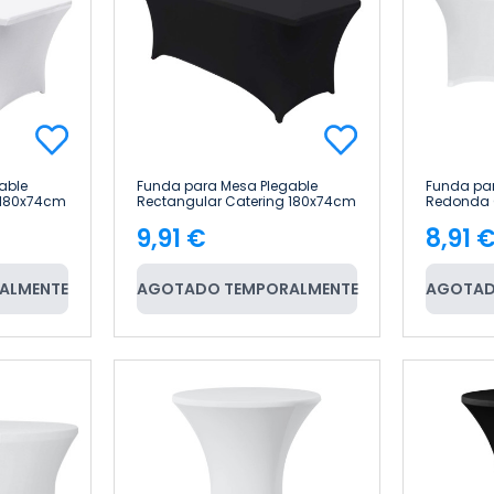
able
Funda para Mesa Plegable
Funda par
 180x74cm
Rectangular Catering 180x74cm
Redonda 
7house
RDM Desi
9,91 €
8,91 
Precio
Pre
ALMENTE
AGOTADO TEMPORALMENTE
AGOTAD