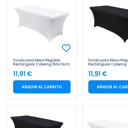
Funda para Mesa Plegable
Funda para Mesa Pleg
Rectangular Catering 150x74cm
Rectangular Catering
7house
7house
11,91 €
11,91 €
Precio
Precio
AÑADIR AL CARRITO
AÑADIR AL CAR