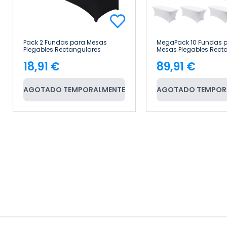
Pack 2 Fundas para Mesas
MegaPack 10 Fundas 
Plegables Rectangulares
Mesas Plegables Rect
Catering 180x74cm 7house
Catering 180x74cm 7h
18,91 €
89,91 €
Precio
Precio
AGOTADO TEMPORALMENTE
AGOTADO TEMPOR