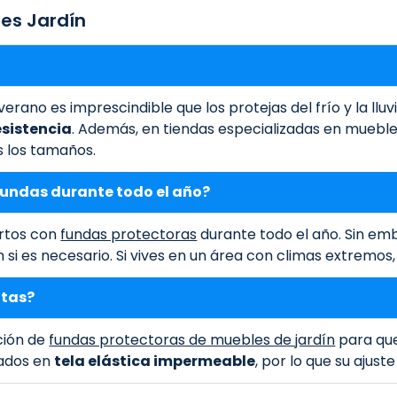
es Jardín
erano es imprescindible que los protejas del frío y la llu
esistencia
. Además, en tiendas especializadas en mueble
 los tamaños.
fundas durante todo el año?
ertos con
fundas protectoras
durante todo el año. Sin em
si es necesario. Si vives en un área con climas extremos,
atas?
ción de
fundas protectoras de muebles de jardín
para que
cados en
tela elástica impermeable
, por lo que su ajust