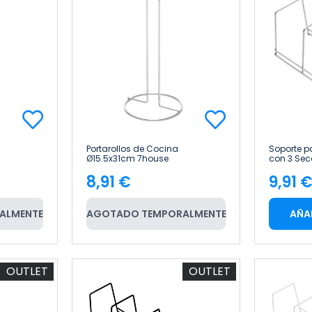
Portarollos de Cocina
Soporte p
Ø15.5x31cm 7house
con 3 Sec
7house
8,91 €
9,91 
Precio
Pre
ALMENTE
AGOTADO TEMPORALMENTE
AÑA
OUTLET
OUTLET