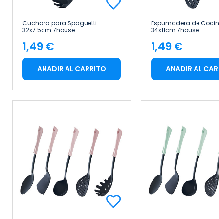
Cuchara para Spaguetti
Espumadera de Coci
32x7.5cm 7house
34x11cm 7house
1,49 €
1,49 €
Precio
Precio
AÑADIR AL CARRITO
AÑADIR AL CAR