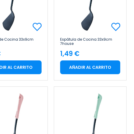
 de Cocina 33x9cm
Espátula de Cocina 33x9cm
7house
€
1,49 €
cio
Precio
DIR AL CARRITO
AÑADIR AL CARRITO