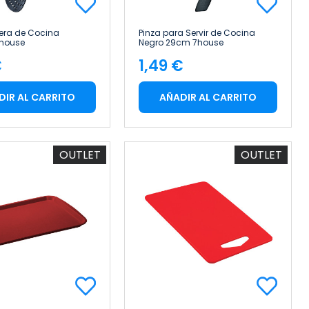
ra de Cocina
Pinza para Servir de Cocina
7house
Negro 29cm 7house
€
1,49 €
cio
Precio
DIR AL CARRITO
AÑADIR AL CARRITO
OUTLET
OUTLET