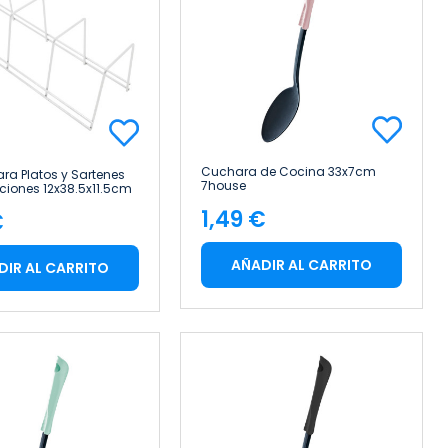
Cuchara de Cocina 33x7cm
ara Platos y Sartenes
7house
ciones 12x38.5x11.5cm
1,49 €
€
Precio
cio
AÑADIR AL CARRITO
DIR AL CARRITO