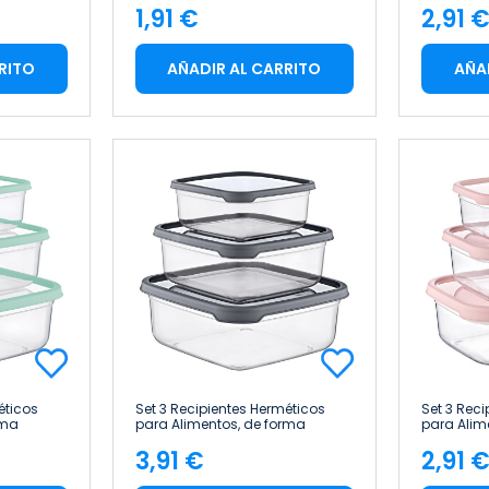
1,91 €
2,91 
Precio
Pre
RITO
AÑADIR AL CARRITO
AÑA
éticos
Set 3 Recipientes Herméticos
Set 3 Rec
rma
para Alimentos, de forma
para Alim
Cuadrada 7house
Rectangu
3,91 €
2,91 
Precio
Pre