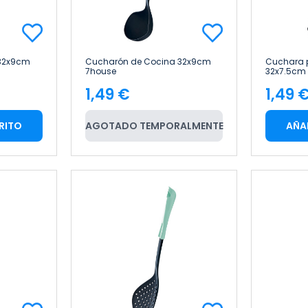
32x9cm
Cucharón de Cocina 32x9cm
Cuchara 
7house
32x7.5cm
1,49 €
1,49 
Precio
Pre
RITO
AGOTADO TEMPORALMENTE
AÑA