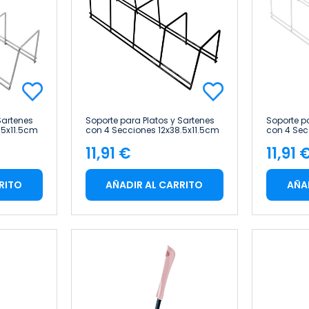
Sartenes
Soporte para Platos y Sartenes
Soporte p
.5x11.5cm
con 4 Secciones 12x38.5x11.5cm
con 4 Sec
7house
7house
11,91 €
11,91 
Precio
Pre
RITO
AÑADIR AL CARRITO
AÑA