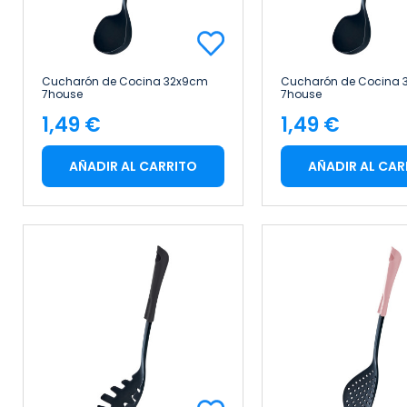
Cucharón de Cocina 32x9cm
Cucharón de Cocina 
7house
7house
1,49 €
1,49 €
Precio
Precio
AÑADIR AL CARRITO
AÑADIR AL CAR