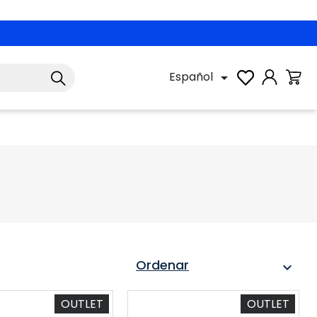
Español

Ordenar
expand_more
OUTLET
OUTLET