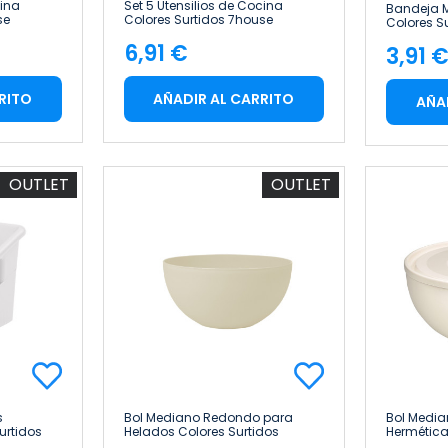
cina
Set 5 Utensilios de Cocina
Bandeja M
se
Colores Surtidos 7house
Colores S
47.5x35.5
6,91 €
3,91 
Precio
Pre
RITO
AÑADIR AL CARRITO
AÑA
OUTLET
OUTLET
s
Bol Mediano Redondo para
Bol Medi
urtidos
Helados Colores Surtidos
Hermética
Ø20.5x10.5cm 7house
Ø24.5x12