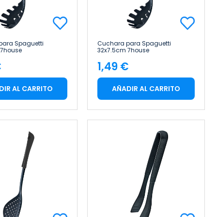
para Spaguetti
Cuchara para Spaguetti
 7house
32x7.5cm 7house
€
1,49 €
cio
Precio
DIR AL CARRITO
AÑADIR AL CARRITO