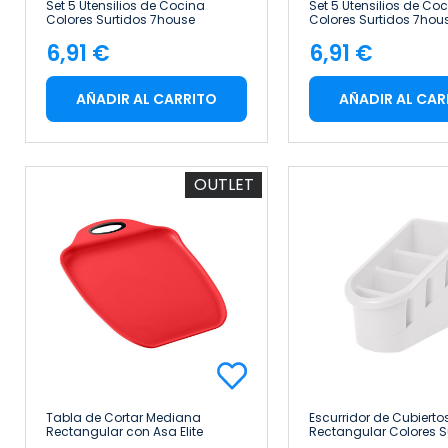
Set 5 Utensilios de Cocina
Set 5 Utensilios de Co
Colores Surtidos 7house
Colores Surtidos 7hou
6,91 €
6,91 €
Precio
Precio
AÑADIR AL CARRITO
AÑADIR AL CAR
OUTLET
Tabla de Cortar Mediana
Escurridor de Cubierto
Rectangular con Asa Elite
Rectangular Colores S
Colores Surtidos 26.5x16.5cm
20.5x12cm 7house