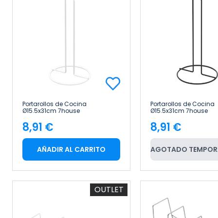
Portarollos de Cocina
Portarollos de Cocina
Ø15.5x31cm 7house
Ø15.5x31cm 7house
8,91 €
8,91 €
Precio
Precio
AÑADIR AL CARRITO
AGOTADO TEMPOR
OUTLET