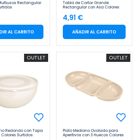
ultiusos Rectangular
Tabla de Cortar Grande
urtidos
Rectangular con Asa Colores
x2.1cm 7house
Surtidos 33.5x23.5cm 7house
€
4,91 €
cio
Precio
DIR AL CARRITO
AÑADIR AL CARRITO
OUTLET
OUTLET
ano Redondo con Tapa
Plato Mediano Ovalado para
 Colores Surtidos
Aperitivos con 3 Huecos Colores
cm 7house
Surtidos 28.2x12.5x3cm 7house