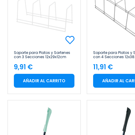
Soporte para Platos y Sartenes
Soporte para Platos y 
con 3 Secciones 12x29x12cm
con 4 Secciones 12x38
7house
7house
9,91 €
11,91 €
Precio
Precio
AÑADIR AL CARRITO
AÑADIR AL CAR