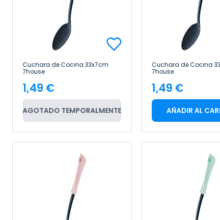
Cuchara de Cocina 33x7cm
Cuchara de Cocina 3
7house
7house
1,49 €
1,49 €
Precio
Precio
AGOTADO TEMPORALMENTE
AÑADIR AL CAR