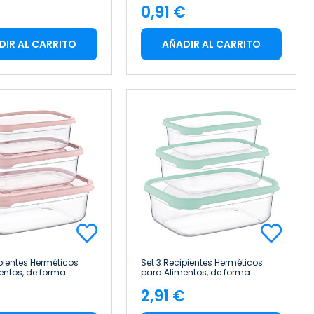
€
0,91 €
cio
Precio
DIR AL CARRITO
AÑADIR AL CARRITO
ipientes Herméticos
Set 3 Recipientes Herméticos
entos, de forma
para Alimentos, de forma
lar 7house
Rectangular 7house
€
2,91 €
cio
Precio