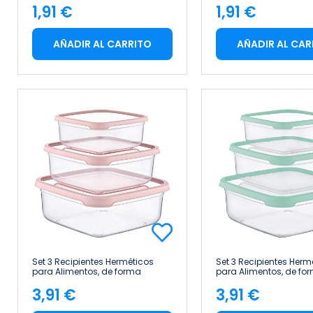
1,91 €
1,91 €
7house
Precio
Precio
AÑADIR AL CARRITO
AÑADIR AL CAR
Set 3 Recipientes Herméticos
Set 3 Recipientes Herm
para Alimentos, de forma
para Alimentos, de fo
Cuadrada 7house
Cuadrada 7house
3,91 €
3,91 €
Precio
Precio