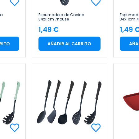
na
Espumadera de Cocina
Espumade
34x11cm 7house
34x11cm 
1,49 €
1,49 
Precio
Pre
RITO
AÑADIR AL CARRITO
AÑA