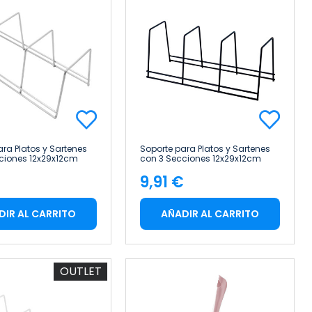
ara Platos y Sartenes
Soporte para Platos y Sartenes
ciones 12x29x12cm
con 3 Secciones 12x29x12cm
7house
€
9,91 €
cio
Precio
DIR AL CARRITO
AÑADIR AL CARRITO
OUTLET