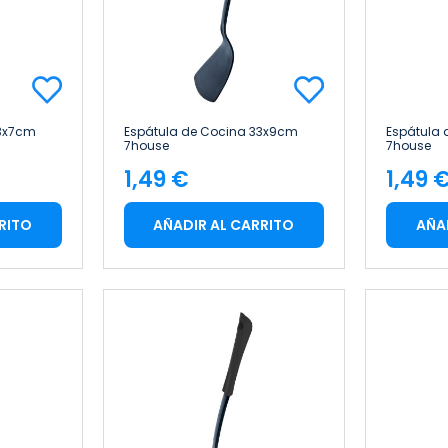
3x7cm
Espátula de Cocina 33x9cm
Espátula
7house
7house
1,49 €
1,49 
Precio
Pre
RITO
AÑADIR AL CARRITO
AÑA