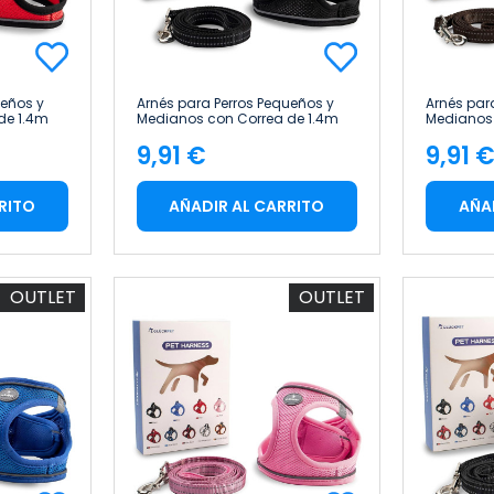
ueños y
Arnés para Perros Pequeños y
Arnés par
de 1.4m
Medianos con Correa de 1.4m
Medianos 
 Talla XS
Antitirones Reflectante Talla XS
Antitirone
9,91 €
9,91 
Glückpet
Glückpet
Precio
Pre
RITO
AÑADIR AL CARRITO
AÑA
OUTLET
OUTLET