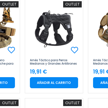
OUTLET
OUTLET
rro
Arnés Táctico para Perros
Arnés Tác
nche para
Medianos y Grandes Antitirones
Medianos 
t
Reflectante Uso Profesional Talla
Reflectant
19,91 €
19,91 
S Glückpet
S Glückpe
Precio
Pre
RITO
AÑADIR AL CARRITO
AÑA
OUTLET
OUTLET