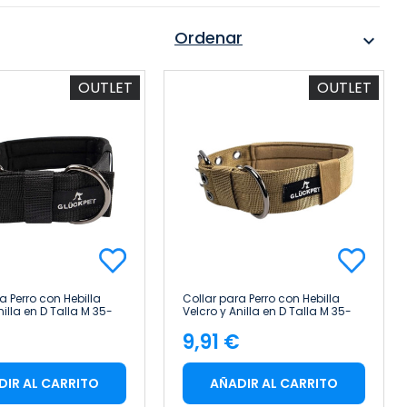
Ordenar
expand_more
OUTLET
OUTLET
a Perro con Hebilla
Collar para Perro con Hebilla
nilla en D Talla M 35-
Velcro y Anilla en D Talla M 35-
ckpet
45cm Glückpet
€
9,91 €
cio
Precio
DIR AL CARRITO
AÑADIR AL CARRITO