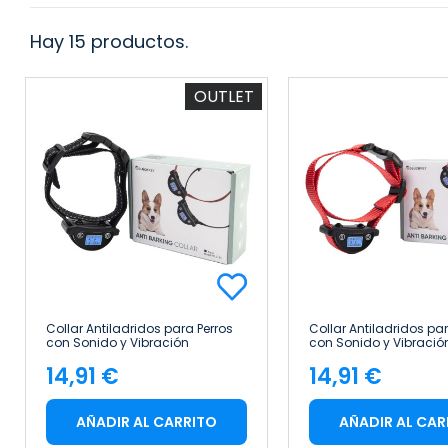
Hay 15 productos.
OUTLET
Collar Antiladridos para Perros
Collar Antiladridos par
con Sonido y Vibración
con Sonido y Vibració
Impermeable Recargable
Impermeable Recarga
14,91 €
14,91 €
Glückpet
Glückpet
Precio
Precio
AÑADIR AL CARRITO
AÑADIR AL CAR