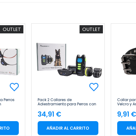
OUTLET
OUTLET
a Perros
Pack 2 Collares de
Collar par
n
Adiestramiento para Perros con
Velcro y A
ble
Sonido Vibración y Luz
45cm Glü
34,91 €
9,91 
Impermeable Recargable
Precio
Pre
Amarillo/Negro Glückpet
RITO
AÑADIR AL CARRITO
AÑA