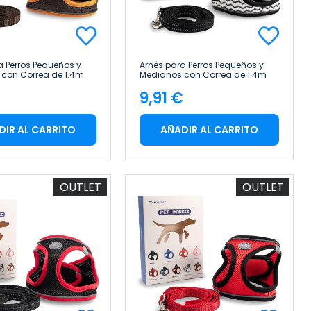
a Perros Pequeños y
Arnés para Perros Pequeños y
con Correa de 1.4m
Medianos con Correa de 1.4m
s Reflectante Talla XS
Antitirones Reflectante Talla XS
€
9,91 €
Glückpet
cio
Precio
DIR AL CARRITO
AÑADIR AL CARRITO
OUTLET
OUTLET