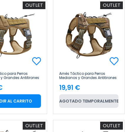
OUTLET
OUTLET
tico para Perros
Arnés Táctico para Perros
y Grandes Antitirones
Medianos y Grandes Antitirones
e Uso Profesional Talla
Reflectante Uso Profesional Talla
€
19,91 €
t
S Glückpet
cio
Precio
DIR AL CARRITO
AGOTADO TEMPORALMENTE
OUTLET
OUTLET