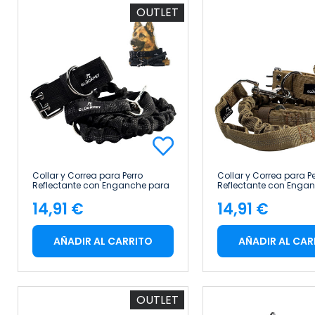
OUTLET
Collar y Correa para Perro
Collar y Correa para Pe
Reflectante con Enganche para
Reflectante con Enga
Coche Talla L Glückpet
Coche Talla L Glückpe
14,91 €
14,91 €
Precio
Precio
AÑADIR AL CARRITO
AÑADIR AL CAR
OUTLET