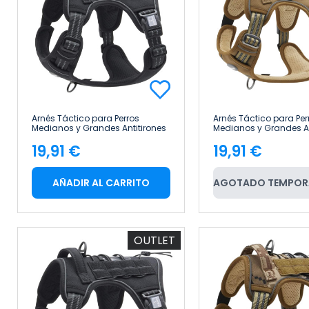
Arnés Táctico para Perros
Arnés Táctico para Per
Medianos y Grandes Antitirones
Medianos y Grandes An
Reflectante Uso Profesional Talla
Reflectante Uso Profesi
19,91 €
19,91 €
L Glückpet
L Glückpet
Precio
Precio
AÑADIR AL CARRITO
AGOTADO TEMPOR
OUTLET