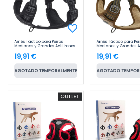
Arnés Táctico para Perros
Arnés Táctico para Per
Medianos y Grandes Antitirones
Medianos y Grandes An
Reflectante Uso Profesional Talla
Reflectante Uso Profesi
19,91 €
19,91 €
XL Glückpet
XL Glückpet
Precio
Precio
AGOTADO TEMPORALMENTE
AGOTADO TEMPOR
OUTLET