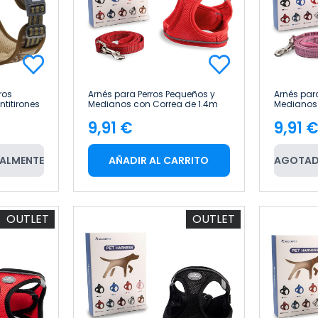
ros
Arnés para Perros Pequeños y
Arnés par
titirones
Medianos con Correa de 1.4m
Medianos 
onal Talla
Antitirones Reflectante Talla XS
Antitirone
9,91 €
9,91 
Glückpet
Glückpet
Precio
Pre
ALMENTE
AÑADIR AL CARRITO
AGOTAD
OUTLET
OUTLET