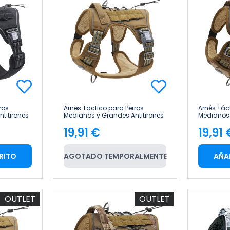
ros
Arnés Táctico para Perros
Arnés Tác
titirones
Medianos y Grandes Antitirones
Medianos 
onal Talla
Reflectante Uso Profesional Talla
Reflectant
19,91 €
19,91 
M Glückpet
M Glückpe
Precio
Pre
RITO
AGOTADO TEMPORALMENTE
AÑA
OUTLET
OUTLET