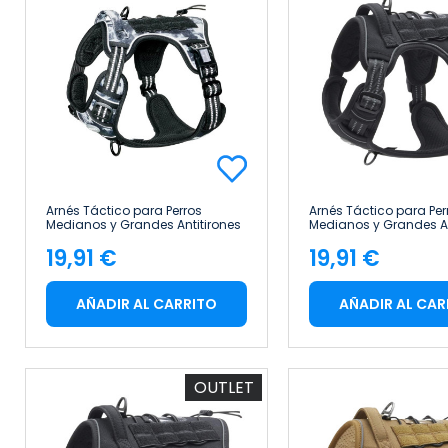
Arnés Táctico para Perros
Arnés Táctico para Per
Medianos y Grandes Antitirones
Medianos y Grandes An
Reflectante Uso Profesional Talla
Reflectante Uso Profesi
19,91 €
19,91 €
S Glückpet
M Glückpet
Precio
Precio
AÑADIR AL CARRITO
AÑADIR AL CAR
OUTLET