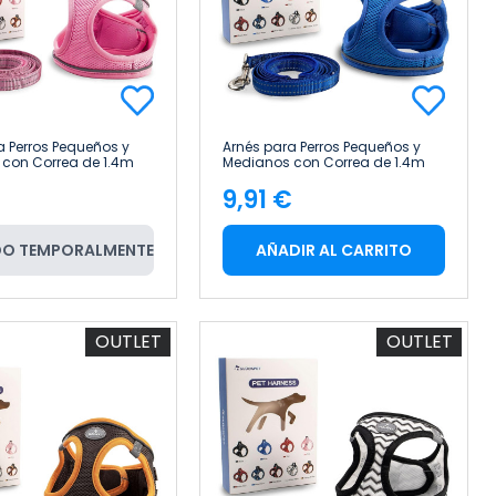
a Perros Pequeños y
Arnés para Perros Pequeños y
con Correa de 1.4m
Medianos con Correa de 1.4m
s Reflectante Talla XS
Antitirones Reflectante Talla XS
€
9,91 €
Glückpet
cio
Precio
O TEMPORALMENTE
AÑADIR AL CARRITO
OUTLET
OUTLET