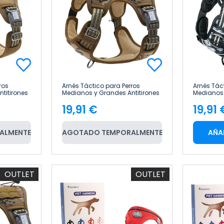
ros
Arnés Táctico para Perros
Arnés Tác
titirones
Medianos y Grandes Antitirones
Medianos 
onal Talla
Reflectante Uso Profesional Talla
Reflectant
19,91 €
19,91 
L Glückpet
L Glückpe
Precio
Pre
ALMENTE
AGOTADO TEMPORALMENTE
AÑA
OUTLET
OUTLET