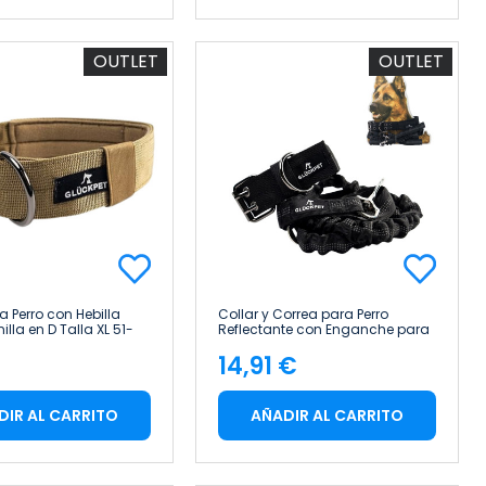
OUTLET
OUTLET
a Perro con Hebilla
Collar y Correa para Perro
nilla en D Talla XL 51-
Reflectante con Enganche para
ckpet
Coche Talla M Negro Glückpet
€
14,91 €
cio
Precio
DIR AL CARRITO
AÑADIR AL CARRITO