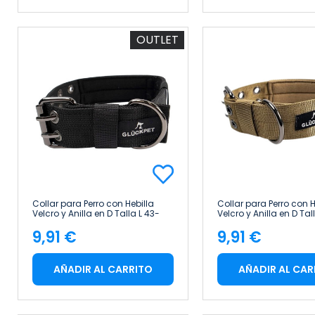
OUTLET
Collar para Perro con Hebilla
Collar para Perro con H
Velcro y Anilla en D Talla L 43-
Velcro y Anilla en D Tal
53cm Glückpet
53cm Glückpet
9,91 €
9,91 €
Precio
Precio
AÑADIR AL CARRITO
AÑADIR AL CAR