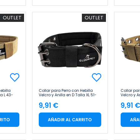
OUTLET
OUTLET
ebilla
Collar para Perro con Hebilla
Collar par
la L 43-
Velcro y Anilla en D Talla XL 51-
Velcro y A
61cm Glückpet
61cm Glü
9,91 €
9,91 
Precio
Pre
RITO
AÑADIR AL CARRITO
AÑA