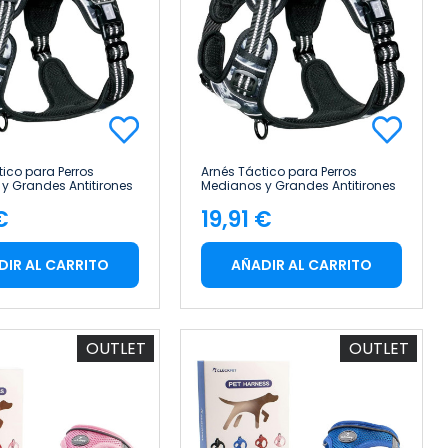
tico para Perros
Arnés Táctico para Perros
y Grandes Antitirones
Medianos y Grandes Antitirones
e Uso Profesional Talla
Reflectante Uso Profesional Talla
€
19,91 €
t
XL Glückpet
cio
Precio
DIR AL CARRITO
AÑADIR AL CARRITO
OUTLET
OUTLET