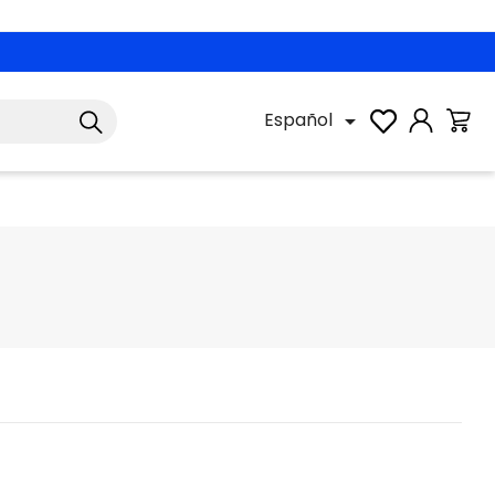
tas
|
3x2 + envío gratis
con
PET3X2
|
Descubrir
Español
