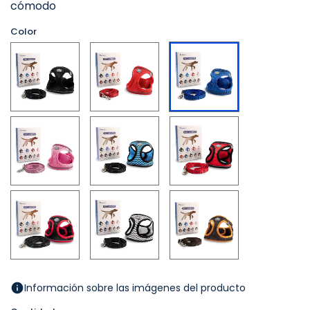
cómodo
Color
Negro
Rojo
Azul
Rosa
Azul
Rojo
y
y
Negro
Negro
Negro
Blanco
Marrón
y
y
y
Rojo
Negro
Naranja
Información sobre las imágenes del producto