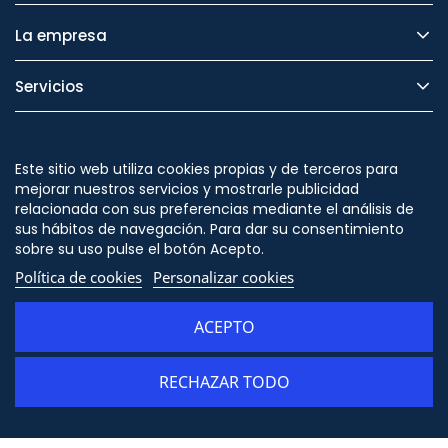
La empresa
Servicios
Legal
Este sitio web utiliza cookies propias y de terceros para
Seguridad
mejorar nuestros servicios y mostrarle publicidad
relacionada con sus preferencias mediante el análisis de
sus hábitos de navegación. Para dar su consentimiento
sobre su uso pulse el botón Acepto.
Política de cookies
Personalizar cookies
Síguenos en
ACEPTO
RECHAZAR TODO
© Copyright - ORION91 - CIF B10982650- Todos los derechos reservados