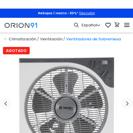
Rebajas | Hasta -30%
*
Descubrir
Climatización
Ventilación
Ventiladores de Sobremesa
AGOTADO