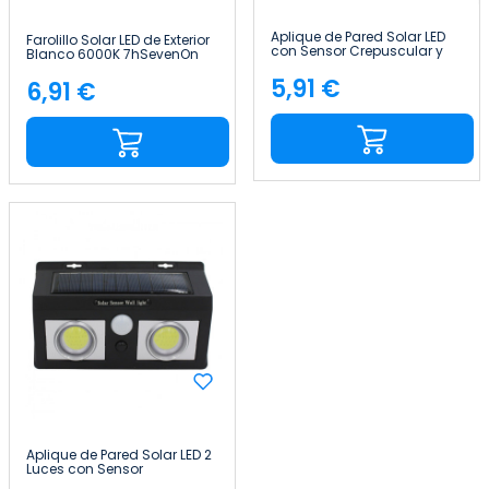
Aplique de Pared Solar LED
Farolillo Solar LED de Exterior
con Sensor Crepuscular y
Blanco 6000K 7hSevenOn
Movimiento Negro 7500K
Outdoor
20000H 7hSevenOn
5,91 €
6,91 €
Precio
Precio
Aplique de Pared Solar LED 2
Luces con Sensor
Crepuscular y Movimiento