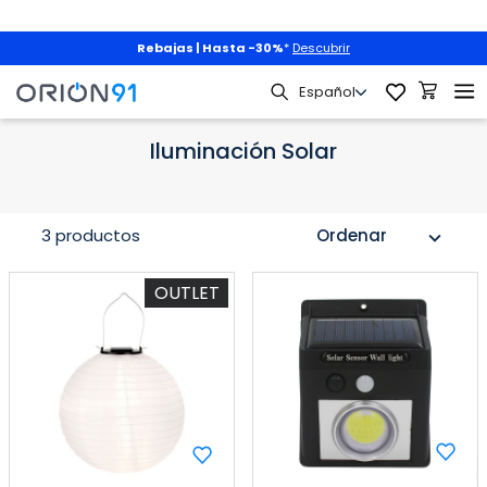
Rebajas | Hasta -30%
*
Descubrir
Jardín y Terraza
Iluminación Exterior
Iluminación Solar
Iluminación Solar
3 productos
Ordenar
expand_more
OUTLET