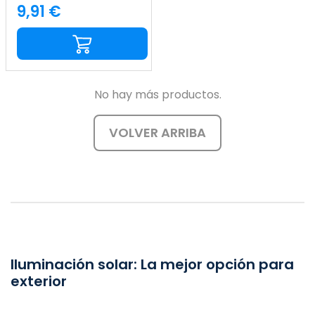
Negro 7500K 20000H
9,91 €
Precio
7hSevenOn
No hay más productos.
VOLVER ARRIBA
Iluminación solar: La mejor opción para
exterior