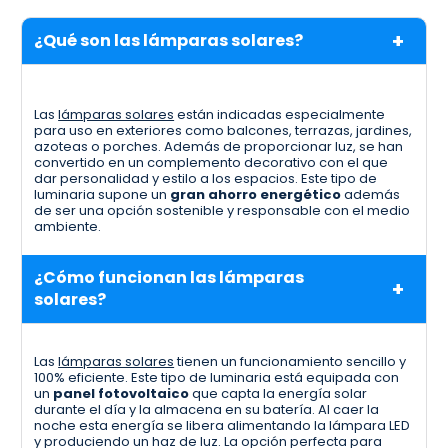
¿Qué son las lámparas solares?
Las
lámparas solares
están indicadas especialmente
para uso en exteriores como balcones, terrazas, jardines,
azoteas o porches. Además de proporcionar luz, se han
convertido en un complemento decorativo con el que
dar personalidad y estilo a los espacios. Este tipo de
luminaria supone un
gran ahorro energético
además
de ser una opción sostenible y responsable con el medio
ambiente.
¿Cómo funcionan las lámparas
solares?
Las
lámparas solares
tienen un funcionamiento sencillo y
100% eficiente. Este tipo de luminaria está equipada con
un
panel fotovoltaico
que capta la energía solar
durante el día y la almacena en su batería. Al caer la
noche esta energía se libera alimentando la lámpara LED
y produciendo un haz de luz. La opción perfecta para