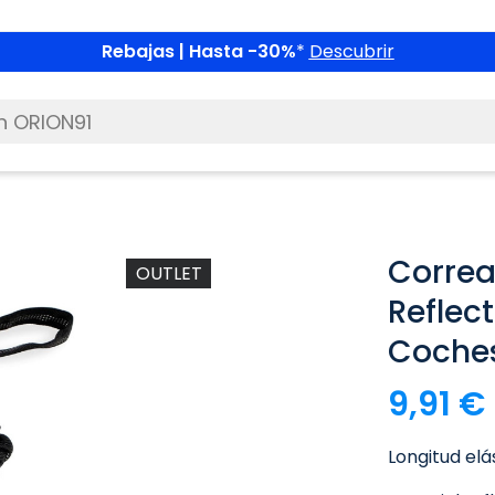
Rebajas | Hasta -30%
*
Descubrir
Correa
OUTLET
Reflec
Coches
9,91 €
Longitud el