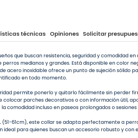
ísticas técnicas
Opiniones
Solicitar presupues
eños que buscan resistencia, seguridad y comodidad en u
s de perros medianos y grandes. Está disponible en color ne
 D de acero inoxidable ofrece un punto de sujeción sólido 
entificado en todo momento.
ridad permite ponerlo y quitarlo fácilmente sin perder fi
 colocar parches decorativos o con información útil, apor
do la comodidad incluso en paseos prolongados o sesione
L (51-61cm), este collar se adapta perfectamente a perr
n ideal para quienes buscan un accesorio robusto y con es