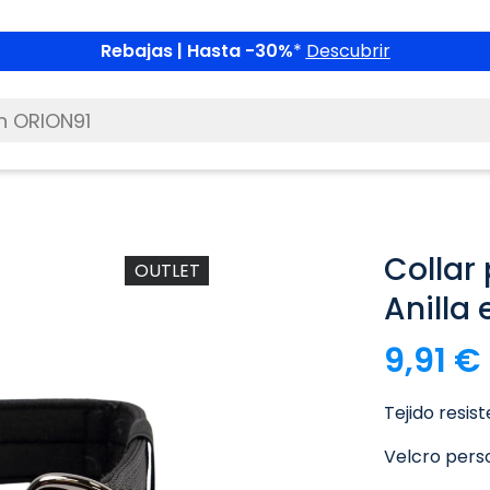
Rebajas | Hasta -30%
*
Descubrir
Collar 
OUTLET
Anilla
9,91 €
Tejido resist
Velcro pers