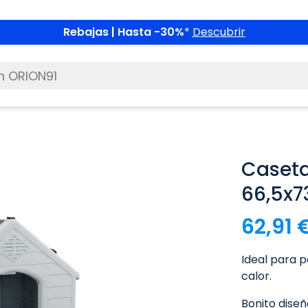
Rebajas | Hasta -30%
*
Descubrir
Caseta
66,5x7
62,91 
Ideal para p
calor.
Bonito diseñ