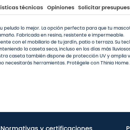
ísticas técnicas
Opiniones
Solicitar presupues
 peludo lo mejor. La opción perfecta para que tu mascota p
maño. Fabricada en resina, resistente e impermeable.
e con el mobiliario de tu jardín, patio o terraza. Su tec
teniendo la caseta seca, incluso en los días más lluviosos
ra caseta también dispone de protección UV y amplia vent
e no necesitarás herramientas. Protégele con Thinia Home.
Normativas y certificaciones
P