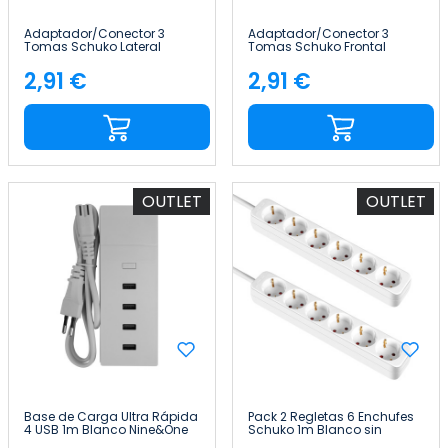
Adaptador/Conector 3
Adaptador/Conector 3
Tomas Schuko Lateral
Tomas Schuko Frontal
Blanco 7hSevenOn
Blanco 7hSevenOn
2,91 €
2,91 €
Precio
Precio
OUTLET
OUTLET
Base de Carga Ultra Rápida
Pack 2 Regletas 6 Enchufes
4 USB 1m Blanco Nine&One
Schuko 1m Blanco sin
Interruptor 7hSevenOn