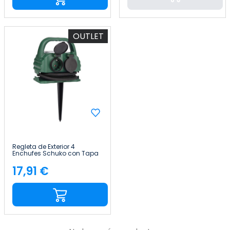
OUTLET
Regleta de Exterior 4
Enchufes Schuko con Tapa
2m Verde 7hSevenOn
17,91 €
Precio