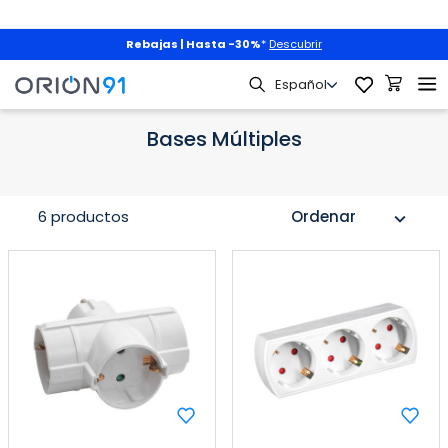
Rebajas | Hasta -30%
*
Descubrir
Hogar
Electricidad
Bases Múltiples
Bases Múltiples
6 productos
Ordenar
expand_more