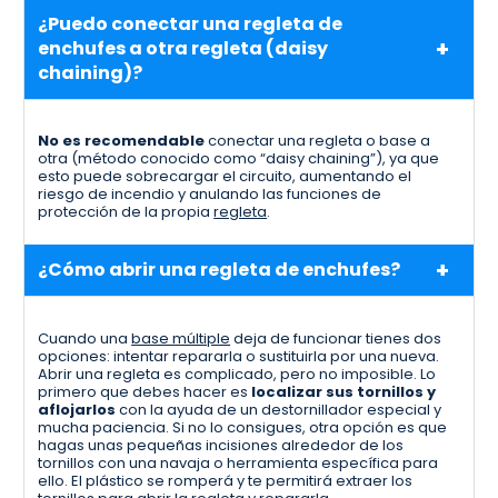
¿Puedo conectar una regleta de
enchufes a otra regleta (daisy
chaining)?
No es recomendable
conectar una regleta o base a
otra (método conocido como “daisy chaining”), ya que
esto puede sobrecargar el circuito, aumentando el
riesgo de incendio y anulando las funciones de
protección de la propia
regleta
.
¿Cómo abrir una regleta de enchufes?
Cuando una
base múltiple
deja de funcionar tienes dos
opciones: intentar repararla o sustituirla por una nueva.
Abrir una regleta es complicado, pero no imposible. Lo
primero que debes hacer es
localizar sus tornillos y
aflojarlos
con la ayuda de un destornillador especial y
mucha paciencia. Si no lo consigues, otra opción es que
hagas unas pequeñas incisiones alrededor de los
tornillos con una navaja o herramienta específica para
ello. El plástico se romperá y te permitirá extraer los