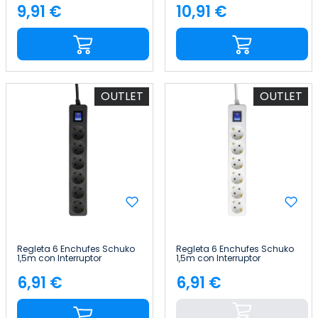
9,91 €
10,91 €
Precio
Precio
OUTLET
OUTLET
Regleta 6 Enchufes Schuko
Regleta 6 Enchufes Schuko
1,5m con Interruptor
1,5m con Interruptor
7hSevenOn
7hSevenOn
6,91 €
6,91 €
Precio
Precio