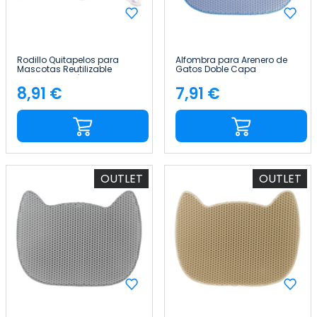
Rodillo Quitapelos para
Alfombra para Arenero de
Mascotas Reutilizable
Gatos Doble Capa
Mango Ergonómico Goma
Antideslizante Impermeable
Recta Glückpet
Forma de Gato 65x40cm
8,91 €
7,91 €
Precio
Precio
Glückpet
OUTLET
OUTLET