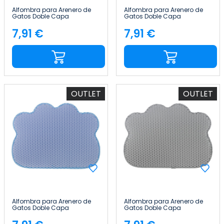
Alfombra para Arenero de
Alfombra para Arenero de
Gatos Doble Capa
Gatos Doble Capa
Antideslizante Impermeable
Antideslizante Impermeable
Forma de Gato 65x40cm
Forma de Gato 65x40cm
7,91 €
7,91 €
Precio
Precio
Glückpet
Glückpet
OUTLET
OUTLET
Alfombra para Arenero de
Alfombra para Arenero de
Gatos Doble Capa
Gatos Doble Capa
Antideslizante Impermeable
Antideslizante Impermeable
Forma de Nube 65x40cm
Forma de Nube 65x40cm