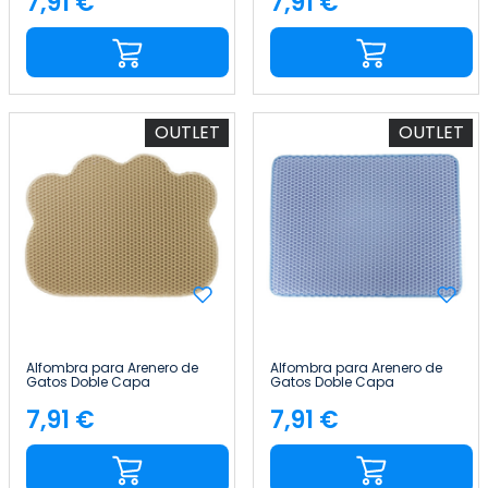
7,91 €
7,91 €
Precio
Precio
Glückpet
Glückpet
OUTLET
OUTLET
Alfombra para Arenero de
Alfombra para Arenero de
Gatos Doble Capa
Gatos Doble Capa
Antideslizante Impermeable
Antideslizante Impermeable
Forma de Nube 65x40cm
Forma Rectangular
7,91 €
7,91 €
Precio
Precio
Glückpet
65x40cm Glückpet