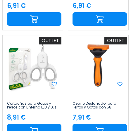
Lavanda 300 Unidades
Lavanda 300 Unidades
6,91 €
6,91 €
Precio
Precio
Glückpet
Glückpet
OUTLET
OUTLET
Cortauñas para Gatos y
Cepillo Deslanador para
Perros con Linterna LED y Luz
Perros y Gatos con 58
UV para Bacterias Glückpet
Dientes Redondeados y
Botón de Liberación
8,91 €
7,91 €
Precio
Precio
Glückpet