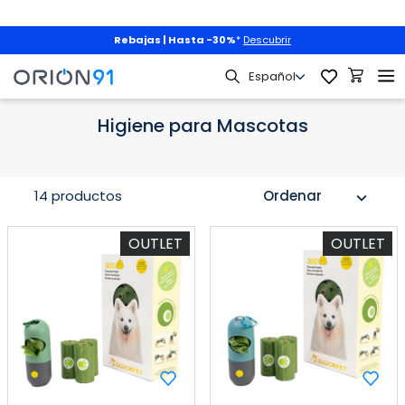
Rebajas | Hasta -30%
*
Descubrir
Mascotas
Higiene para Mascotas
Higiene para Mascotas
14 productos
Ordenar
expand_more
OUTLET
OUTLET