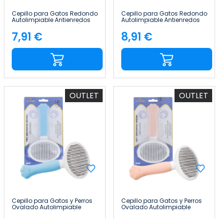
Cepillo para Gatos Redondo
Cepillo para Gatos Redondo
Autolimpiable Antienredos
Autolimpiable Antienredos
con Botón de Liberación
con Botón de Liberación Gris
Glückpet
Glückpet
7,91 €
8,91 €
Precio
Precio
OUTLET
OUTLET
Cepillo para Gatos y Perros
Cepillo para Gatos y Perros
Ovalado Autolimpiable
Ovalado Autolimpiable
Antienredos con Botón de
Antienredos con Botón de