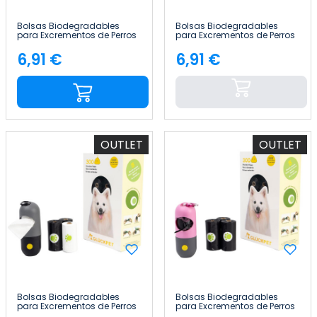
Bolsas Biodegradables
Bolsas Biodegradables
para Excrementos de Perros
para Excrementos de Perros
con Dispensador Fragancia
con Dispensador Fragancia
Lavanda 300 Unidades
Lavanda 300 Unidades
6,91 €
6,91 €
Precio
Precio
Glückpet
Glückpet
OUTLET
OUTLET
Bolsas Biodegradables
Bolsas Biodegradables
para Excrementos de Perros
para Excrementos de Perros
con Dispensador Fragancia
con Dispensador Fragancia