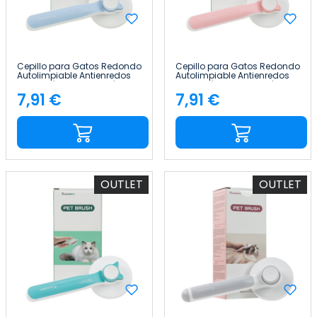
Cepillo para Gatos Redondo
Cepillo para Gatos Redondo
Autolimpiable Antienredos
Autolimpiable Antienredos
con Botón de Liberación
con Botón de Liberación
Glückpet
Glückpet
7,91 €
7,91 €
Precio
Precio
OUTLET
OUTLET