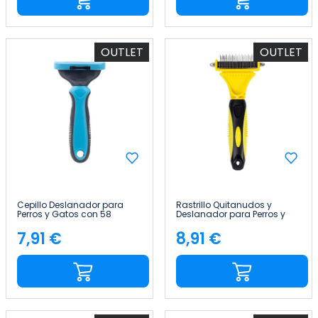
OUTLET
OUTLET
Cepillo Deslanador para
Rastrillo Quitanudos y
Perros y Gatos con 58
Deslanador para Perros y
Dientes Redondeados y
Gatos 23+12 Dientes
Botón de Liberación
Redondeados Glückpet
7,91 €
8,91 €
Precio
Precio
Glückpet