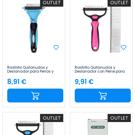
OUTLET
OUTLET
Rastrillo Quitanudos y
Rastrillo Quitanudos y
Deslanador para Perros y
Deslanador con Peine para
Gatos 23+12 Dientes
Perros y Gatos 9+17 Dientes
Redondeados Glückpet
Redondeados Glückpet
8,91 €
9,91 €
Precio
Precio
OUTLET
OUTLET