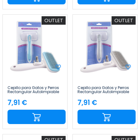
OUTLET
OUTLET
Cepillo para Gatos y Perros
Cepillo para Gatos y Perros
Rectangular Autolimpiable
Rectangular Autolimpiable
Antienredos con Botón de
Antienredos con Botón de
Liberación Glückpet
Liberación Glückpet
7,91 €
7,91 €
Precio
Precio
OUTLET
OUTLET