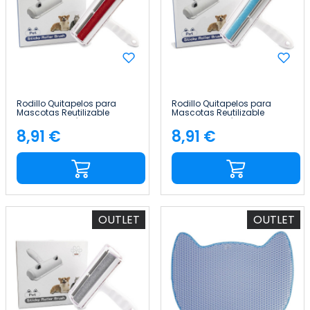
Rodillo Quitapelos para
Rodillo Quitapelos para
Mascotas Reutilizable
Mascotas Reutilizable
Mango Ergonómico Goma
Mango Ergonómico Goma
Recta Glückpet
Recta Glückpet
8,91 €
8,91 €
Precio
Precio
OUTLET
OUTLET