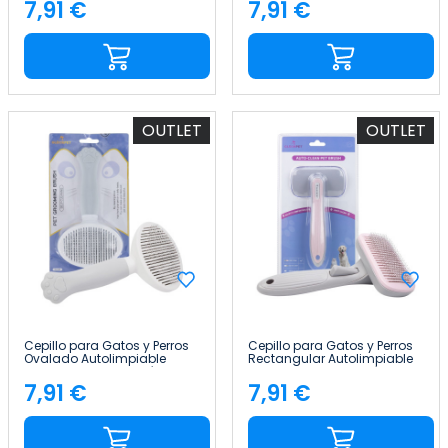
Liberación Glückpet
Liberación Glückpet
7,91 €
7,91 €
Precio
Precio
OUTLET
OUTLET
Cepillo para Gatos y Perros
Cepillo para Gatos y Perros
Ovalado Autolimpiable
Rectangular Autolimpiable
Antienredos con Botón de
Antienredos con Botón de
Liberación Glückpet
Liberación Glückpet
7,91 €
7,91 €
Precio
Precio