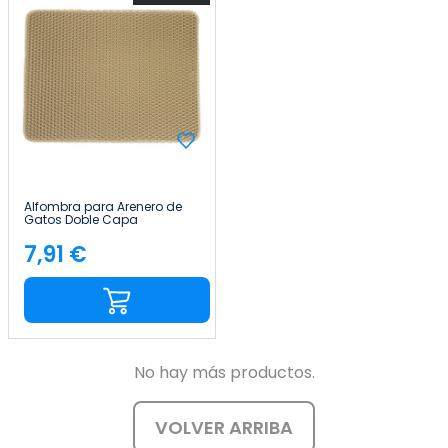
Alfombra para Arenero de
Gatos Doble Capa
Antideslizante Impermeable
Forma Rectangular
7,91 €
Precio
65x40cm Glückpet
No hay más productos.
VOLVER ARRIBA