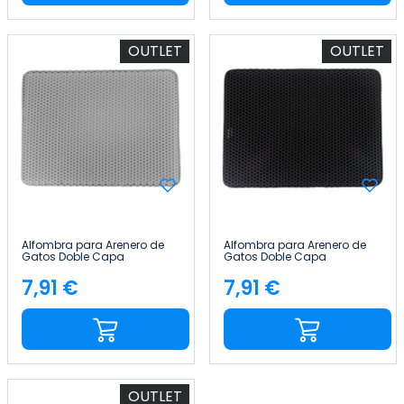
OUTLET
OUTLET
Alfombra para Arenero de
Alfombra para Arenero de
Gatos Doble Capa
Gatos Doble Capa
Antideslizante Impermeable
Antideslizante Impermeable
Forma Rectangular
Forma Rectangular
7,91 €
7,91 €
Precio
Precio
65x40cm Glückpet
65x40cm Glückpet
OUTLET