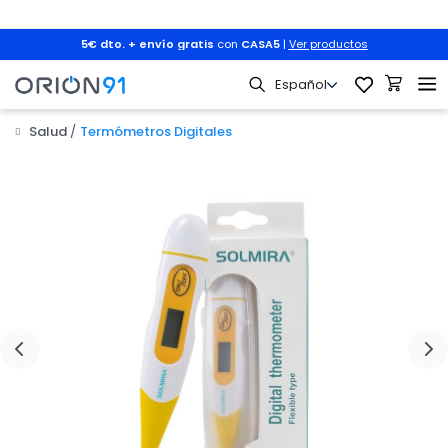
5€ dto. + envío gratis
con
CASA5
|
Ver productos
Salud
Termómetros Digitales