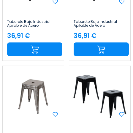
Taburete Bajo Industrial
Taburete Bajo Industrial
Apilable de Acero
Apilable de Acero
38x38x46cm Thinia Home
38x38x46cm Thinia Home
36,91 €
36,91 €
Precio
Precio