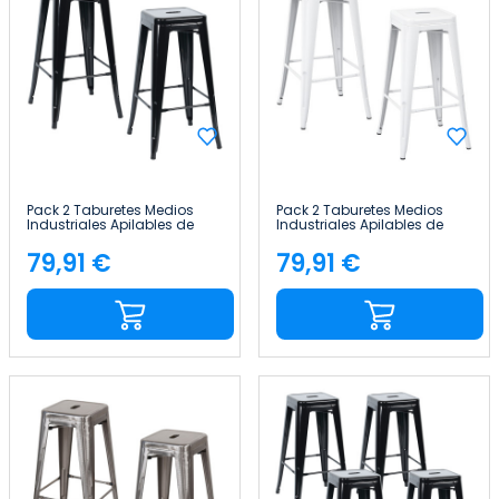
Pack 2 Taburetes Medios
Pack 2 Taburetes Medios
Industriales Apilables de
Industriales Apilables de
Acero 43x43x76cm Thinia
Acero 43x43x76cm Thinia
Home
Home
79,91 €
79,91 €
Precio
Precio