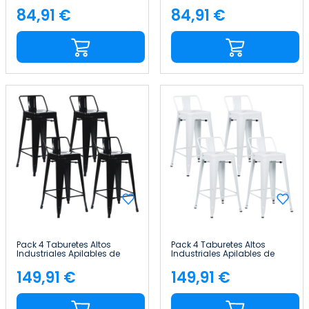
Acero 41x41x85cm Thinia
Acero 41x41x85cm Thinia
Home
Home
84,91 €
84,91 €
Precio
Precio
Pack 4 Taburetes Altos
Pack 4 Taburetes Altos
Industriales Apilables de
Industriales Apilables de
Acero 41x41x85cm Thinia
Acero 41x41x85cm Thinia
Home
Home
149,91 €
149,91 €
Precio
Precio