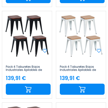
Pack 4 Taburetes Bajos
Pack 4 Taburetes Bajos
Industriales Apilables de
Industriales Apilables de
Acero y Madera
Acero y Madera
38x38x46cm Thinia Home
38x38x46cm Thinia Home
139,91 €
139,91 €
Precio
Precio