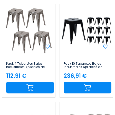
Pack 4 Taburetes Bajos
Pack 10 Taburetes Bajos
Industriales Apilables de
Industriales Apilables de
Acero 38x38x46cm Thinia
Acero 38x38x46cm Thinia
Home
Home
112,91 €
236,91 €
Precio
Precio