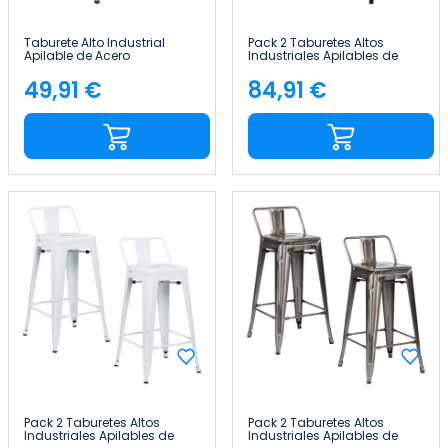
Taburete Alto Industrial
Pack 2 Taburetes Altos
Apilable de Acero
Industriales Apilables de
41x41x85cm Thinia Home
Acero 41x41x85cm Thinia
Home
49,91 €
84,91 €
Precio
Precio
Pack 2 Taburetes Altos
Pack 2 Taburetes Altos
Industriales Apilables de
Industriales Apilables de