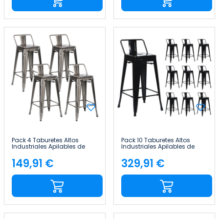
Pack 4 Taburetes Altos
Pack 10 Taburetes Altos
Industriales Apilables de
Industriales Apilables de
Acero 41x41x85cm Thinia
Acero 41x41x85cm Thinia
Home
Home
149,91 €
329,91 €
Precio
Precio