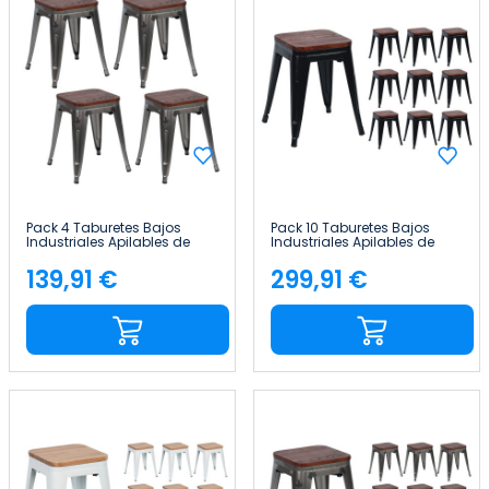
Pack 4 Taburetes Bajos
Pack 10 Taburetes Bajos
Industriales Apilables de
Industriales Apilables de
Acero y Madera
Acero y Madera
38x38x46cm Thinia Home
38x38x46cm Thinia Home
139,91 €
299,91 €
Precio
Precio