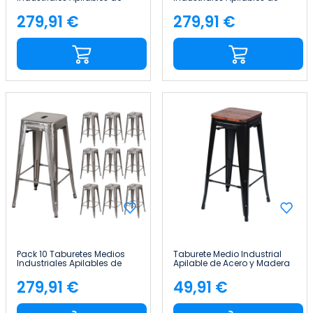
Acero 43x43x76cm Thinia
Acero 43x43x76cm Thinia
Home
Home
279,91 €
279,91 €
Precio
Precio
Pack 10 Taburetes Medios
Taburete Medio Industrial
Industriales Apilables de
Apilable de Acero y Madera
Acero 43x43x76cm Thinia
43x43x76cm Thinia Home
Home
279,91 €
49,91 €
Precio
Precio