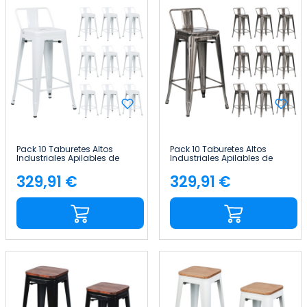
Pack 10 Taburetes Altos
Pack 10 Taburetes Altos
Industriales Apilables de
Industriales Apilables de
Acero 41x41x85cm Thinia
Acero 41x41x85cm Thinia
Home
Home
329,91 €
329,91 €
Precio
Precio