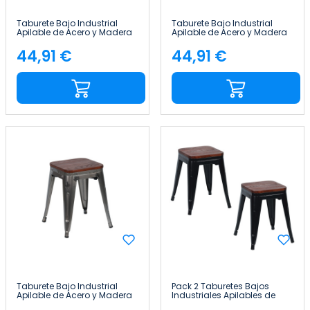
Taburete Bajo Industrial
Taburete Bajo Industrial
Apilable de Acero y Madera
Apilable de Acero y Madera
38x38x46cm Thinia Home
38x38x46cm Thinia Home
44,91 €
44,91 €
Precio
Precio
Taburete Bajo Industrial
Pack 2 Taburetes Bajos
Apilable de Acero y Madera
Industriales Apilables de
38x38x46cm Thinia Home
Acero y Madera