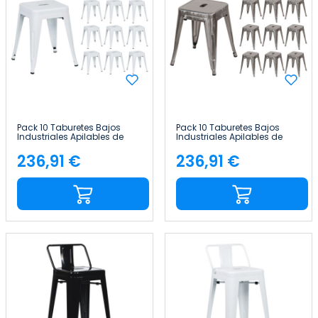
Pack 10 Taburetes Bajos
Pack 10 Taburetes Bajos
Industriales Apilables de
Industriales Apilables de
Acero 38x38x46cm Thinia
Acero 38x38x46cm Thinia
Home
Home
236,91 €
236,91 €
Precio
Precio