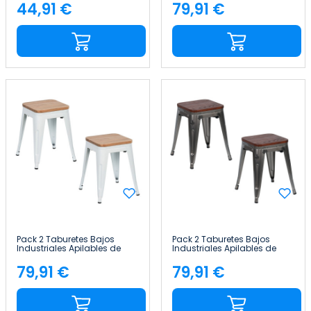
38x38x46cm Thinia Home
44,91 €
79,91 €
Precio
Precio
Pack 2 Taburetes Bajos
Pack 2 Taburetes Bajos
Industriales Apilables de
Industriales Apilables de
Acero y Madera
Acero y Madera
38x38x46cm Thinia Home
38x38x46cm Thinia Home
79,91 €
79,91 €
Precio
Precio