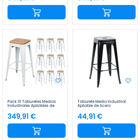
Precio
Precio
Pack 10 Taburetes Medios
Taburete Medio Industrial
Industriales Apilables de
Apilable de Acero
Acero y Madera
43x43x76cm Thinia Home
43x43x76cm Thinia Home
349,91 €
44,91 €
Precio
Precio