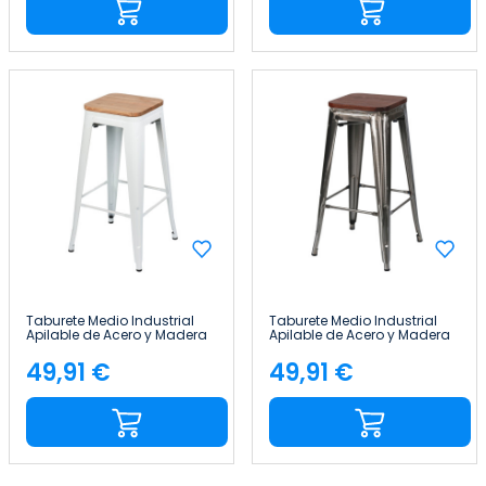
Taburete Medio Industrial
Taburete Medio Industrial
Apilable de Acero y Madera
Apilable de Acero y Madera
43x43x76cm Thinia Home
43x43x76cm Thinia Home
49,91 €
49,91 €
Precio
Precio