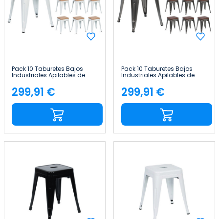
Pack 10 Taburetes Bajos
Pack 10 Taburetes Bajos
Industriales Apilables de
Industriales Apilables de
Acero y Madera
Acero y Madera
38x38x46cm Thinia Home
38x38x46cm Thinia Home
299,91 €
299,91 €
Precio
Precio