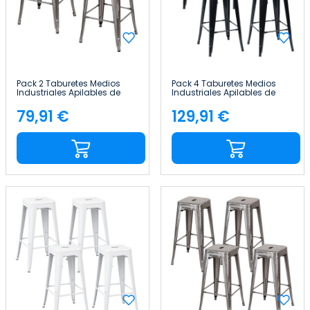
Pack 2 Taburetes Medios
Pack 4 Taburetes Medios
Industriales Apilables de
Industriales Apilables de
Acero 43x43x76cm Thinia
Acero 43x43x76cm Thinia
Home
Home
79,91 €
129,91 €
Precio
Precio