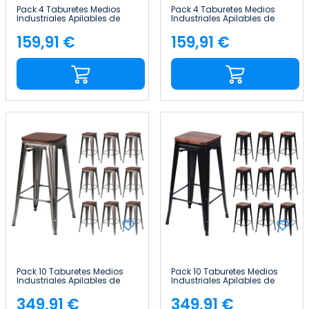
Pack 4 Taburetes Medios
Pack 4 Taburetes Medios
Industriales Apilables de
Industriales Apilables de
Acero y Madera
Acero y Madera
43x43x76cm Thinia Home
43x43x76cm Thinia Home
159,91 €
159,91 €
Precio
Precio
Pack 10 Taburetes Medios
Pack 10 Taburetes Medios
Industriales Apilables de
Industriales Apilables de
Acero y Madera
Acero y Madera
43x43x76cm Thinia Home
43x43x76cm Thinia Home
349,91 €
349,91 €