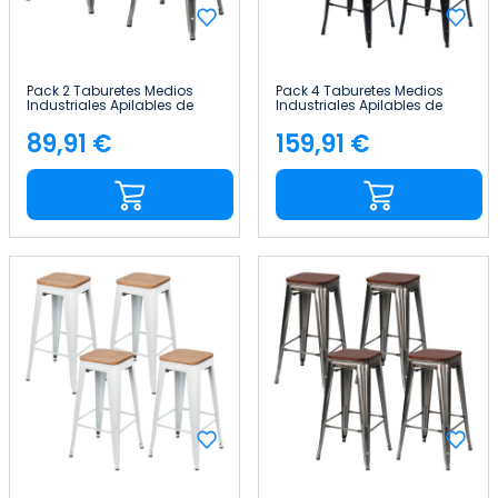
Pack 2 Taburetes Medios
Pack 4 Taburetes Medios
Industriales Apilables de
Industriales Apilables de
Acero y Madera
Acero y Madera
43x43x76cm Thinia Home
43x43x76cm Thinia Home
89,91 €
159,91 €
Precio
Precio