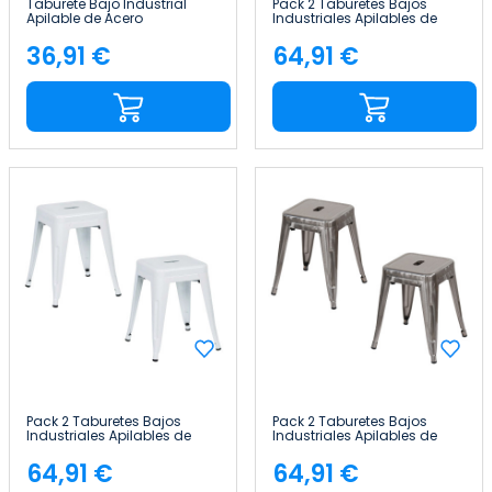
Taburete Bajo Industrial
Pack 2 Taburetes Bajos
Apilable de Acero
Industriales Apilables de
38x38x46cm Thinia Home
Acero 38x38x46cm Thinia
Home
36,91 €
64,91 €
Precio
Precio
Pack 2 Taburetes Bajos
Pack 2 Taburetes Bajos
Industriales Apilables de
Industriales Apilables de
Acero 38x38x46cm Thinia
Acero 38x38x46cm Thinia
Home
Home
64,91 €
64,91 €
Precio
Precio