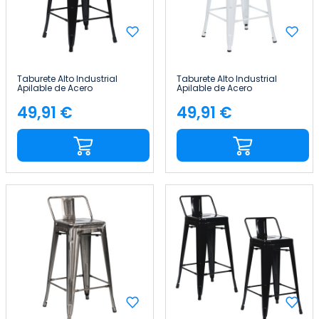
Taburete Alto Industrial
Taburete Alto Industrial
Apilable de Acero
Apilable de Acero
41x41x85cm Thinia Home
41x41x85cm Thinia Home
49,91 €
49,91 €
Precio
Precio