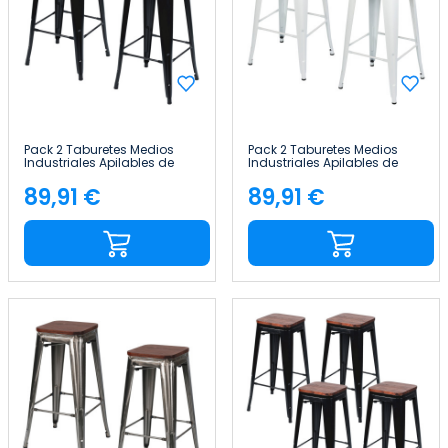
Pack 2 Taburetes Medios
Pack 2 Taburetes Medios
Industriales Apilables de
Industriales Apilables de
Acero y Madera
Acero y Madera
43x43x76cm Thinia Home
43x43x76cm Thinia Home
89,91 €
89,91 €
Precio
Precio