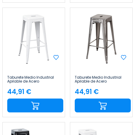
Taburete Medio Industrial
Taburete Medio Industrial
Apilable de Acero
Apilable de Acero
43x43x76cm Thinia Home
43x43x76cm Thinia Home
44,91 €
44,91 €
Precio
Precio