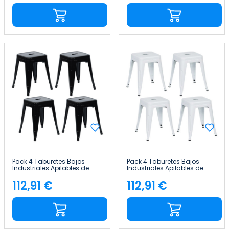
Pack 4 Taburetes Bajos
Pack 4 Taburetes Bajos
Industriales Apilables de
Industriales Apilables de
Acero 38x38x46cm Thinia
Acero 38x38x46cm Thinia
Home
Home
112,91 €
112,91 €
Precio
Precio