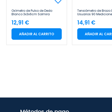
Oxímetro de Pulso de Dedo
Tensiómetro de Brazo D
Blanco 3x3x6cm Solmira
Usuarios 90 Medicion
10x6x12cm Solmira
12,91 €
14,91 €
Precio
Precio
AÑADIR AL CARRITO
AÑADIR AL CAR
Métodos de pago