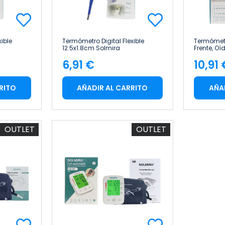
ible
Termómetro Digital Flexible
Termómetr
12.5x1.8cm Solmira
Frente, Oí
Contacto 
6,91 €
10,91
3.7x15.5c
Precio
Pre
RITO
AÑADIR AL CARRITO
AÑA
OUTLET
OUTLET