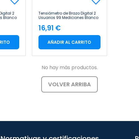
igital 2
Tensiómetro de Brazo Digital 2
es Blanco
Usuarios 99 Mediciones Blanco
10x6x13cm Solmira
16,91 €
Precio
RITO
AÑADIR AL CARRITO
No hay más productos.
VOLVER ARRIBA
Normativas y certificaciones
P