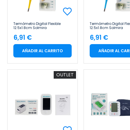
Termómetro Digital Flexible
Termómetro Digital Flex
12.5x1.8cm Solmira
12.5x1.8cm Solmira
6,91 €
6,91 €
Precio
Precio
AÑADIR AL CARRITO
AÑADIR AL CAR
OUTLET