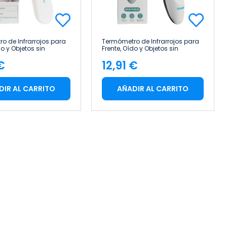
o de Infrarrojos para
Termómetro de Infrarrojos para
do y Objetos sin
Frente, Oído y Objetos sin
20 Mediciones Blanco
Contacto 35 Mediciones Blanco
 €
12,91 €
m Solmira
5x4x16cm Solmira
cio
Precio
DIR AL CARRITO
AÑADIR AL CARRITO