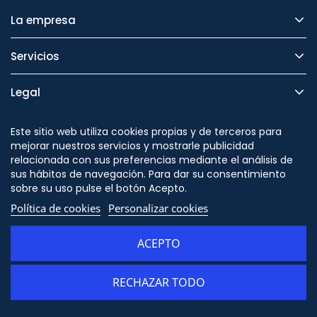
La empresa
Servicios
Legal
Seguridad
Este sitio web utiliza cookies propias y de terceros para
mejorar nuestros servicios y mostrarle publicidad
relacionada con sus preferencias mediante el análisis de
sus hábitos de navegación. Para dar su consentimiento
sobre su uso pulse el botón Acepto.
Síguenos en
Política de cookies
Personalizar cookies
ACEPTO
RECHAZAR TODO
AÑADIR AL CARRITO
© Copyright - ORION91 - CIF B10982650- Todos los derechos reservados