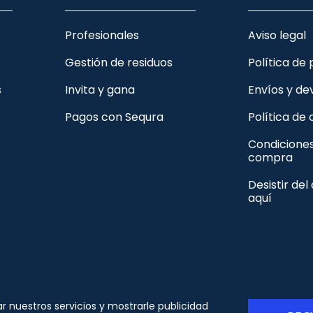
Profesionales
Aviso legal
Gestión de residuos
Política de
s
Invita y gana
Envíos y de
Pagos con Sequra
Política de
Condicione
compra
Desistir del
aquí
© Copyright - ORION91 - CIF B10982650- Todos los
ar nuestros servicios y mostrarle publicidad