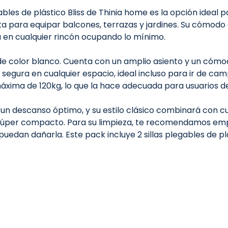
egables de plástico Bliss de Thinia home es la opción ide
ecta para equipar balcones, terrazas y jardines. Su cómod
 en cualquier rincón ocupando lo mínimo.
P de color blanco. Cuenta con un amplio asiento y un cómo
a segura en cualquier espacio, ideal incluso para ir de c
 máxima de 120kg, lo que la hace adecuada para usuarios 
un descanso óptimo, y su estilo clásico combinará con cu
 súper compacto. Para su limpieza, te recomendamos e
edan dañarla. Este pack incluye 2 sillas plegables de plást