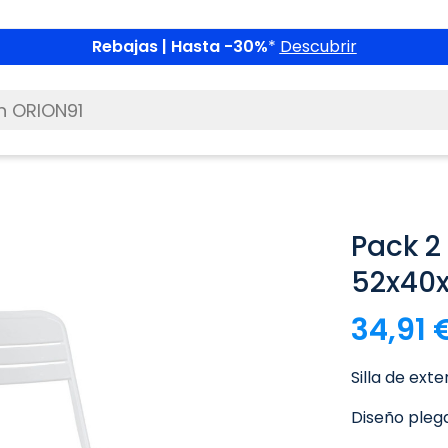
Rebajas | Hasta -30%
*
Descubrir
Pack 2 
52x40
34,91 
Silla de exte
Diseño plega