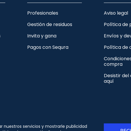
Profesionales
Aviso legal
Gestión de residuos
Política de
s
Invita y gana
Envíos y de
Pagos con Sequra
Política de
Condicione
compra
Desistir del
aquí
© Copyright - ORION91 - CIF B10982650- Todos los
ar nuestros servicios y mostrarle publicidad
REC
derechos reservados