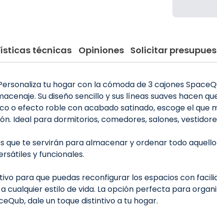
ísticas técnicas
Opiniones
Solicitar presupues
ersonaliza tu hogar con la cómoda de 3 cajones SpaceQub
cenaje. Su diseño sencillo y sus líneas suaves hacen que 
anco o efecto roble con acabado satinado, escoge el que 
ón. Ideal para dormitorios, comedores, salones, vestidores
que te servirán para almacenar y ordenar todo aquello q
sátiles y funcionales.
tuitivo para que puedas reconfigurar los espacios con fac
ualquier estilo de vida. La opción perfecta para organiza
Qub, dale un toque distintivo a tu hogar.