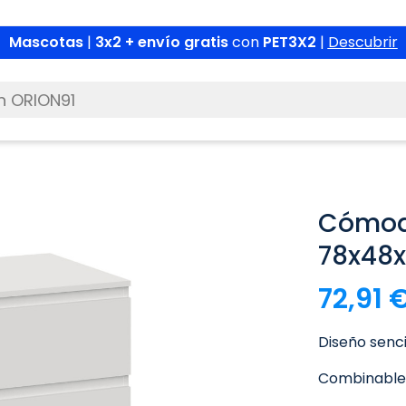
Mascotas
|
3x2 + envío gratis
con
PET3X2
|
Descubrir
Cómod
78x48
72,91 
Diseño senci
Combinable 