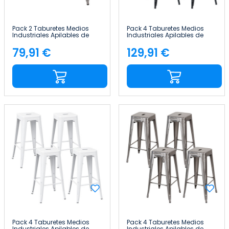
Pack 2 Taburetes Medios
Pack 4 Taburetes Medios
Industriales Apilables de
Industriales Apilables de
Acero 43x43x76cm Thinia
Acero 43x43x76cm Thinia
Home
Home
79,91 €
129,91 €
Precio
Precio
Pack 4 Taburetes Medios
Pack 4 Taburetes Medios
Industriales Apilables de
Industriales Apilables de