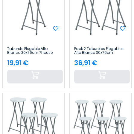
Taburete Plegable Alto
Pack 2 Taburetes Plegables
Blanco 30x76cm 7house
Alto Blanco 30x76cm
7house
19,91 €
36,91 €
Precio
Precio