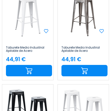
Taburete Medio Industrial
Taburete Medio Industrial
Apilable de Acero
Apilable de Acero
43x43x76cm Thinia Home
43x43x76cm Thinia Home
44,91 €
44,91 €
Precio
Precio