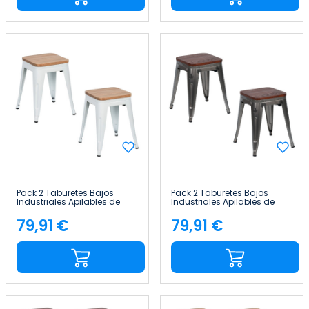
Pack 2 Taburetes Bajos
Pack 2 Taburetes Bajos
Industriales Apilables de
Industriales Apilables de
Acero y Madera
Acero y Madera
38x38x46cm Thinia Home
38x38x46cm Thinia Home
79,91 €
79,91 €
Precio
Precio