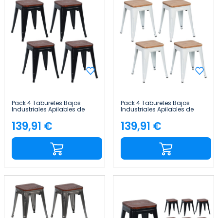
Pack 4 Taburetes Bajos
Pack 4 Taburetes Bajos
Industriales Apilables de
Industriales Apilables de
Acero y Madera
Acero y Madera
38x38x46cm Thinia Home
38x38x46cm Thinia Home
139,91 €
139,91 €
Precio
Precio