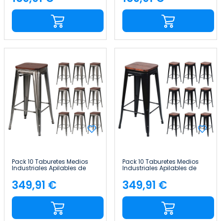
Precio
Precio
Pack 10 Taburetes Medios
Pack 10 Taburetes Medios
Industriales Apilables de
Industriales Apilables de
Acero y Madera
Acero y Madera
43x43x76cm Thinia Home
43x43x76cm Thinia Home
349,91 €
349,91 €
Precio
Precio