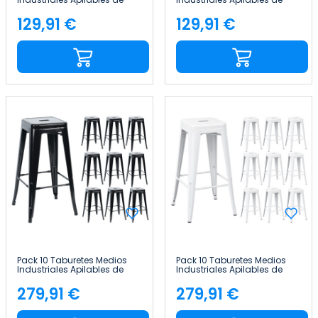
Acero 43x43x76cm Thinia
Acero 43x43x76cm Thinia
Home
Home
129,91 €
129,91 €
Precio
Precio
Pack 10 Taburetes Medios
Pack 10 Taburetes Medios
Industriales Apilables de
Industriales Apilables de
Acero 43x43x76cm Thinia
Acero 43x43x76cm Thinia
Home
Home
279,91 €
279,91 €
Precio
Precio