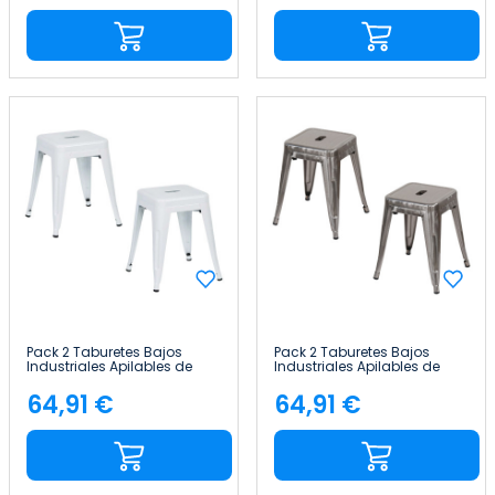
Pack 2 Taburetes Bajos
Pack 2 Taburetes Bajos
Industriales Apilables de
Industriales Apilables de
Acero 38x38x46cm Thinia
Acero 38x38x46cm Thinia
Home
Home
64,91 €
64,91 €
Precio
Precio