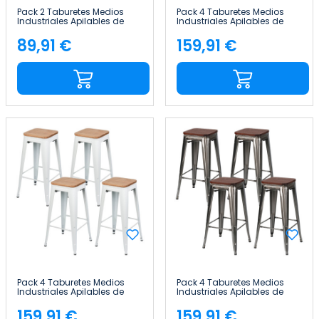
Pack 2 Taburetes Medios
Pack 4 Taburetes Medios
Industriales Apilables de
Industriales Apilables de
Acero y Madera
Acero y Madera
43x43x76cm Thinia Home
43x43x76cm Thinia Home
89,91 €
159,91 €
Precio
Precio
Pack 4 Taburetes Medios
Pack 4 Taburetes Medios
Industriales Apilables de
Industriales Apilables de
Acero y Madera
Acero y Madera
43x43x76cm Thinia Home
43x43x76cm Thinia Home
159,91 €
159,91 €