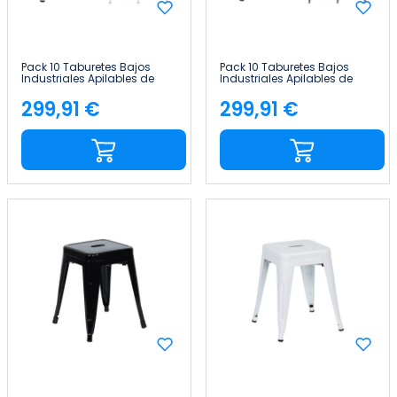
Pack 10 Taburetes Bajos
Pack 10 Taburetes Bajos
Industriales Apilables de
Industriales Apilables de
Acero y Madera
Acero y Madera
38x38x46cm Thinia Home
38x38x46cm Thinia Home
299,91 €
299,91 €
Precio
Precio