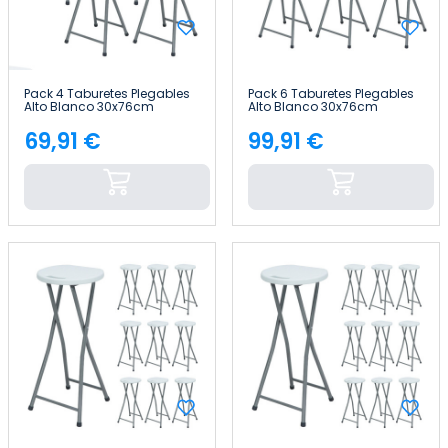
Pack 4 Taburetes Plegables
Pack 6 Taburetes Plegables
Alto Blanco 30x76cm
Alto Blanco 30x76cm
7house
7house
69,91 €
99,91 €
Precio
Precio