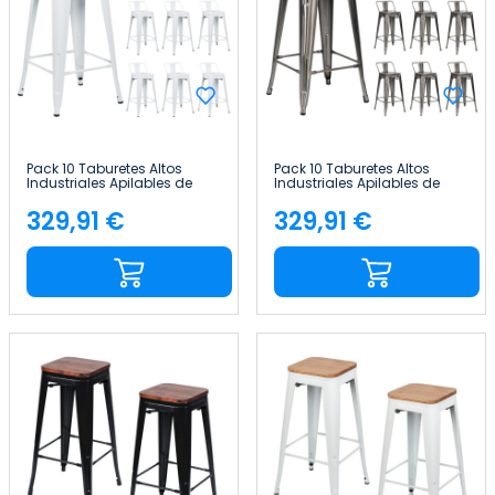
Pack 10 Taburetes Altos
Pack 10 Taburetes Altos
Industriales Apilables de
Industriales Apilables de
Acero 41x41x85cm Thinia
Acero 41x41x85cm Thinia
Home
Home
329,91 €
329,91 €
Precio
Precio