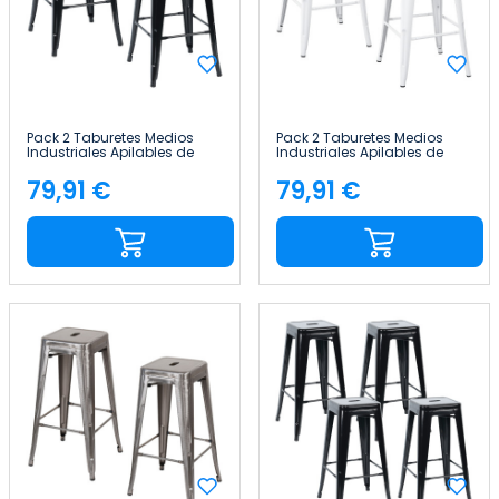
Pack 2 Taburetes Medios
Pack 2 Taburetes Medios
Industriales Apilables de
Industriales Apilables de
Acero 43x43x76cm Thinia
Acero 43x43x76cm Thinia
Home
Home
79,91 €
79,91 €
Precio
Precio