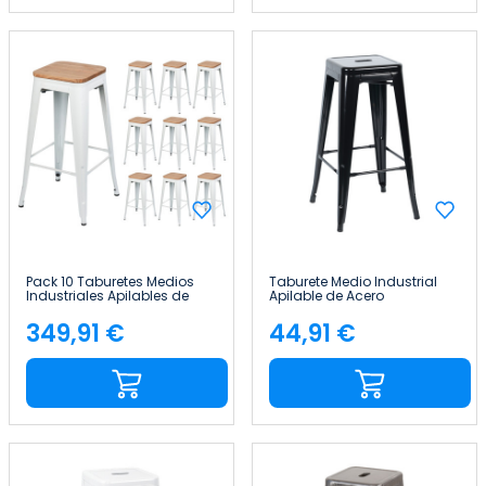
Pack 10 Taburetes Medios
Taburete Medio Industrial
Industriales Apilables de
Apilable de Acero
Acero y Madera
43x43x76cm Thinia Home
43x43x76cm Thinia Home
349,91 €
44,91 €
Precio
Precio