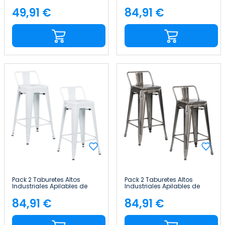
41x41x85cm Thinia Home
Acero 41x41x85cm Thinia
Home
49,91 €
84,91 €
Precio
Precio
Pack 2 Taburetes Altos
Pack 2 Taburetes Altos
Industriales Apilables de
Industriales Apilables de
Acero 41x41x85cm Thinia
Acero 41x41x85cm Thinia
Home
Home
84,91 €
84,91 €
Precio
Precio