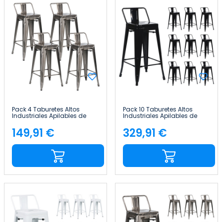
Pack 4 Taburetes Altos
Pack 10 Taburetes Altos
Industriales Apilables de
Industriales Apilables de
Acero 41x41x85cm Thinia
Acero 41x41x85cm Thinia
Home
Home
149,91 €
329,91 €
Precio
Precio