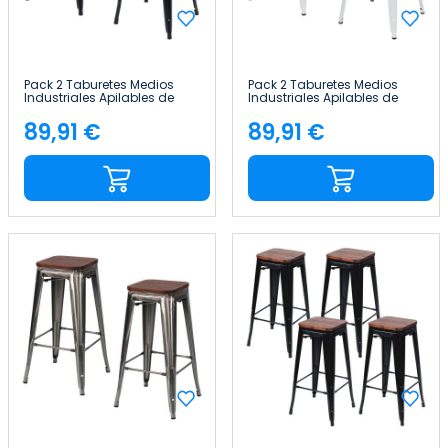
Pack 2 Taburetes Medios
Pack 2 Taburetes Medios
Industriales Apilables de
Industriales Apilables de
Acero y Madera
Acero y Madera
43x43x76cm Thinia Home
43x43x76cm Thinia Home
89,91 €
89,91 €
Precio
Precio