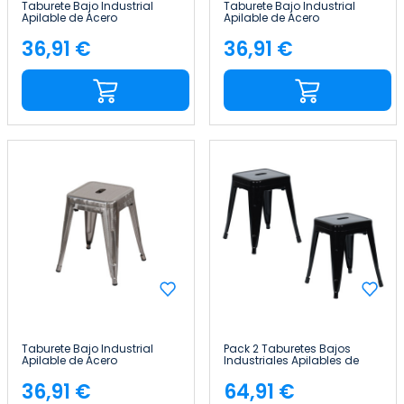
Taburete Bajo Industrial
Taburete Bajo Industrial
Apilable de Acero
Apilable de Acero
38x38x46cm Thinia Home
38x38x46cm Thinia Home
36,91 €
36,91 €
Precio
Precio
Taburete Bajo Industrial
Pack 2 Taburetes Bajos
Apilable de Acero
Industriales Apilables de
38x38x46cm Thinia Home
Acero 38x38x46cm Thinia
Home
36,91 €
64,91 €
Precio
Precio