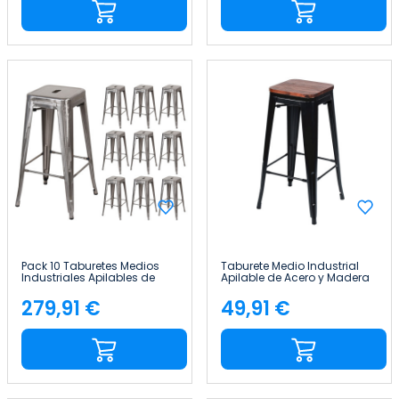
Pack 10 Taburetes Medios
Taburete Medio Industrial
Industriales Apilables de
Apilable de Acero y Madera
Acero 43x43x76cm Thinia
43x43x76cm Thinia Home
Home
279,91 €
49,91 €
Precio
Precio