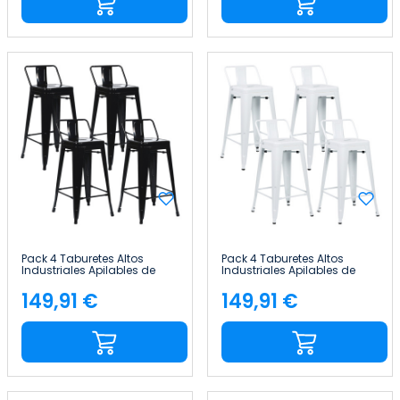
Pack 4 Taburetes Altos
Pack 4 Taburetes Altos
Industriales Apilables de
Industriales Apilables de
Acero 41x41x85cm Thinia
Acero 41x41x85cm Thinia
Home
Home
149,91 €
149,91 €
Precio
Precio