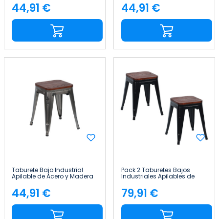
44,91 €
44,91 €
Precio
Precio
Taburete Bajo Industrial
Pack 2 Taburetes Bajos
Apilable de Acero y Madera
Industriales Apilables de
38x38x46cm Thinia Home
Acero y Madera
38x38x46cm Thinia Home
44,91 €
79,91 €
Precio
Precio