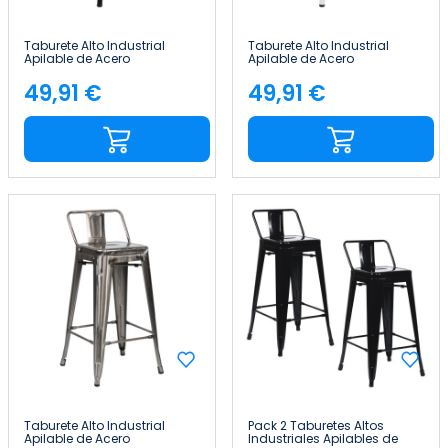
Taburete Alto Industrial
Taburete Alto Industrial
Apilable de Acero
Apilable de Acero
41x41x85cm Thinia Home
41x41x85cm Thinia Home
49,91 €
49,91 €
Precio
Precio
Taburete Alto Industrial
Pack 2 Taburetes Altos
Apilable de Acero
Industriales Apilables de