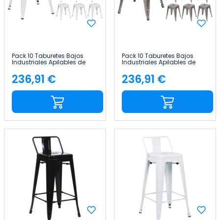
Pack 10 Taburetes Bajos
Pack 10 Taburetes Bajos
Industriales Apilables de
Industriales Apilables de
Acero 38x38x46cm Thinia
Acero 38x38x46cm Thinia
Home
Home
236,91 €
236,91 €
Precio
Precio