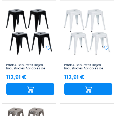
Pack 4 Taburetes Bajos
Pack 4 Taburetes Bajos
Industriales Apilables de
Industriales Apilables de
Acero 38x38x46cm Thinia
Acero 38x38x46cm Thinia
Home
Home
112,91 €
112,91 €
Precio
Precio