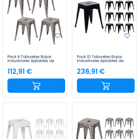
Pack 4 Taburetes Bajos
Pack 10 Taburetes Bajos
Industriales Apilables de
Industriales Apilables de
Acero 38x38x46cm Thinia
Acero 38x38x46cm Thinia
Home
Home
112,91 €
236,91 €
Precio
Precio