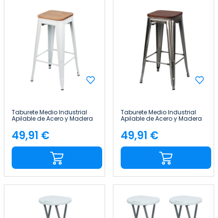
Taburete Medio Industrial
Taburete Medio Industrial
Apilable de Acero y Madera
Apilable de Acero y Madera
43x43x76cm Thinia Home
43x43x76cm Thinia Home
49,91 €
49,91 €
Precio
Precio