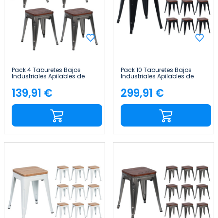
Pack 4 Taburetes Bajos
Pack 10 Taburetes Bajos
Industriales Apilables de
Industriales Apilables de
Acero y Madera
Acero y Madera
38x38x46cm Thinia Home
38x38x46cm Thinia Home
139,91 €
299,91 €
Precio
Precio