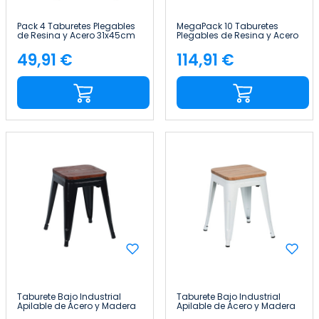
Pack 4 Taburetes Plegables
MegaPack 10 Taburetes
de Resina y Acero 31x45cm
Plegables de Resina y Acero
Blancos 7house
31x45cm Blancos 7house
49,91 €
114,91 €
Precio
Precio
Taburete Bajo Industrial
Taburete Bajo Industrial
Apilable de Acero y Madera
Apilable de Acero y Madera
38x38x46cm Thinia Home
38x38x46cm Thinia Home