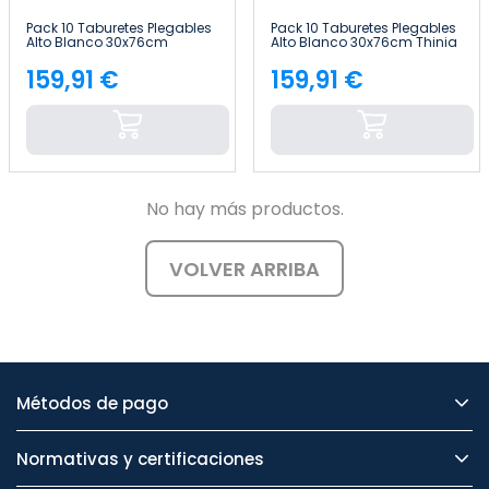
Pack 10 Taburetes Plegables
Pack 10 Taburetes Plegables
Alto Blanco 30x76cm
Alto Blanco 30x76cm Thinia
7house
Home
159,91 €
159,91 €
Precio
Precio
No hay más productos.
VOLVER ARRIBA
Métodos de pago
Normativas y certificaciones