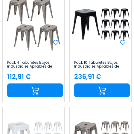
Pack 4 Taburetes Bajos
Pack 10 Taburetes Bajos
Industriales Apilables de
Industriales Apilables de
Acero 38x38x46cm Thinia
Acero 38x38x46cm Thinia
Home
Home
112,91 €
236,91 €
Precio
Precio