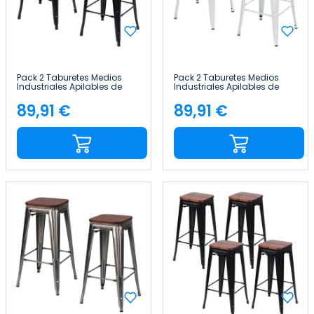
Pack 2 Taburetes Medios
Pack 2 Taburetes Medios
Industriales Apilables de
Industriales Apilables de
Acero y Madera
Acero y Madera
43x43x76cm Thinia Home
43x43x76cm Thinia Home
89,91 €
89,91 €
Precio
Precio