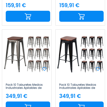
Acero y Madera
Acero y Madera
43x43x76cm Thinia Home
43x43x76cm Thinia Home
159,91 €
159,91 €
Precio
Precio
Pack 10 Taburetes Medios
Pack 10 Taburetes Medios
Industriales Apilables de
Industriales Apilables de
Acero y Madera
Acero y Madera
43x43x76cm Thinia Home
43x43x76cm Thinia Home
349,91 €
349,91 €
Precio
Precio