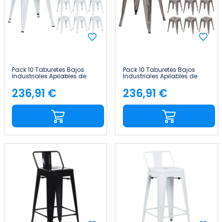
Pack 10 Taburetes Bajos
Pack 10 Taburetes Bajos
Industriales Apilables de
Industriales Apilables de
Acero 38x38x46cm Thinia
Acero 38x38x46cm Thinia
Home
Home
236,91 €
236,91 €
Precio
Precio