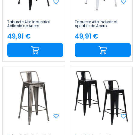
Taburete Alto Industrial
Taburete Alto Industrial
Apilable de Acero
Apilable de Acero
41x41x85cm Thinia Home
41x41x85cm Thinia Home
49,91 €
49,91 €
Precio
Precio