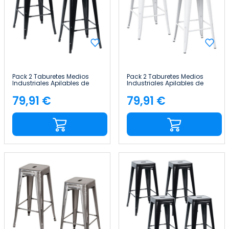
Pack 2 Taburetes Medios
Pack 2 Taburetes Medios
Industriales Apilables de
Industriales Apilables de
Acero 43x43x76cm Thinia
Acero 43x43x76cm Thinia
Home
Home
79,91 €
79,91 €
Precio
Precio