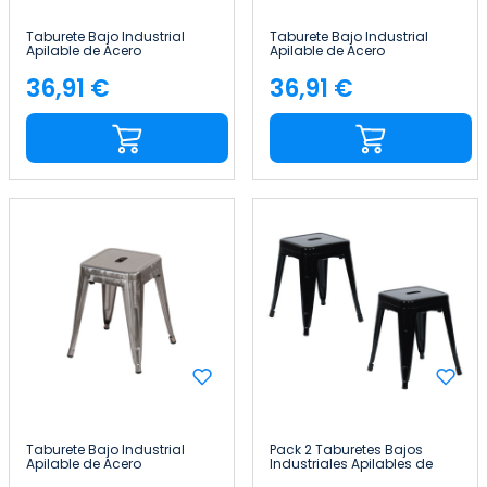
Taburete Bajo Industrial
Taburete Bajo Industrial
Apilable de Acero
Apilable de Acero
38x38x46cm Thinia Home
38x38x46cm Thinia Home
36,91 €
36,91 €
Precio
Precio
Taburete Bajo Industrial
Pack 2 Taburetes Bajos
Apilable de Acero
Industriales Apilables de
38x38x46cm Thinia Home
Acero 38x38x46cm Thinia