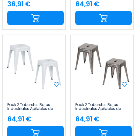
Home
36,91 €
64,91 €
Precio
Precio
Pack 2 Taburetes Bajos
Pack 2 Taburetes Bajos
Industriales Apilables de
Industriales Apilables de
Acero 38x38x46cm Thinia
Acero 38x38x46cm Thinia
Home
Home
64,91 €
64,91 €
Precio
Precio