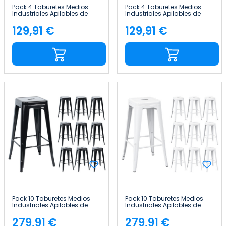
Pack 4 Taburetes Medios
Pack 4 Taburetes Medios
Industriales Apilables de
Industriales Apilables de
Acero 43x43x76cm Thinia
Acero 43x43x76cm Thinia
Home
Home
129,91 €
129,91 €
Precio
Precio
Pack 10 Taburetes Medios
Pack 10 Taburetes Medios
Industriales Apilables de
Industriales Apilables de
Acero 43x43x76cm Thinia
Acero 43x43x76cm Thinia
Home
Home
279,91 €
279,91 €