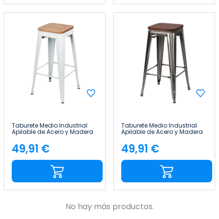
Taburete Medio Industrial
Taburete Medio Industrial
Apilable de Acero y Madera
Apilable de Acero y Madera
43x43x76cm Thinia Home
43x43x76cm Thinia Home
49,91 €
49,91 €
Precio
Precio
No hay más productos.