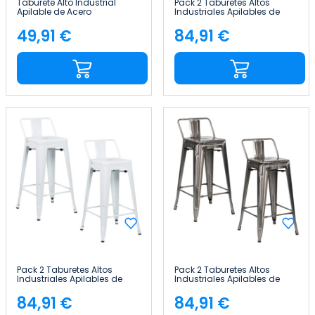
Taburete Alto Industrial
Pack 2 Taburetes Altos
Apilable de Acero
Industriales Apilables de
41x41x85cm Thinia Home
Acero 41x41x85cm Thinia
Home
49,91 €
84,91 €
Precio
Precio
Pack 2 Taburetes Altos
Pack 2 Taburetes Altos
Industriales Apilables de
Industriales Apilables de
Acero 41x41x85cm Thinia
Acero 41x41x85cm Thinia
Home
Home
84,91 €
84,91 €
Precio
Precio