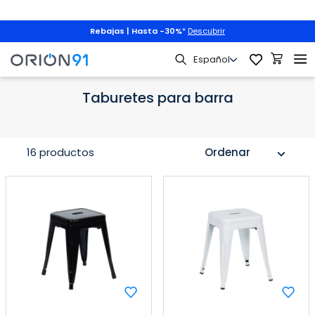
Rebajas | Hasta -30%
*
Descubrir
aburetes por tipo
Taburetes de cocina
Taburetes para barra
Taburetes para barra
16 productos
Ordenar
expand_more