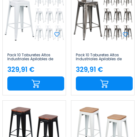
Pack 10 Taburetes Altos
Pack 10 Taburetes Altos
Industriales Apilables de
Industriales Apilables de
Acero 41x41x85cm Thinia
Acero 41x41x85cm Thinia
Home
Home
329,91 €
329,91 €
Precio
Precio