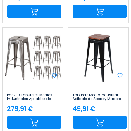
Precio
Precio
Pack 10 Taburetes Medios
Taburete Medio Industrial
Industriales Apilables de
Apilable de Acero y Madera
Acero 43x43x76cm Thinia
43x43x76cm Thinia Home
Home
279,91 €
49,91 €
Precio
Precio