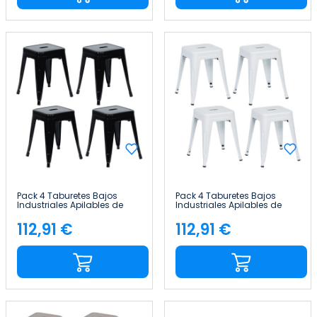
Pack 4 Taburetes Bajos
Pack 4 Taburetes Bajos
Industriales Apilables de
Industriales Apilables de
Acero 38x38x46cm Thinia
Acero 38x38x46cm Thinia
Home
Home
112,91 €
112,91 €
Precio
Precio