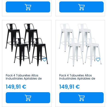
Pack 4 Taburetes Altos
Pack 4 Taburetes Altos
Industriales Apilables de
Industriales Apilables de
Acero 41x41x85cm Thinia
Acero 41x41x85cm Thinia
Home
Home
149,91 €
149,91 €
Precio
Precio