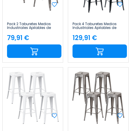
Pack 2 Taburetes Medios
Pack 4 Taburetes Medios
Industriales Apilables de
Industriales Apilables de
Acero 43x43x76cm Thinia
Acero 43x43x76cm Thinia
Home
Home
79,91 €
129,91 €
Precio
Precio