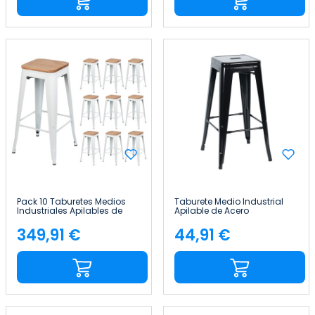
Pack 10 Taburetes Medios
Taburete Medio Industrial
Industriales Apilables de
Apilable de Acero
Acero y Madera
43x43x76cm Thinia Home
43x43x76cm Thinia Home
349,91 €
44,91 €
Precio
Precio