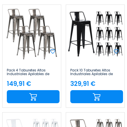
Pack 4 Taburetes Altos
Pack 10 Taburetes Altos
Industriales Apilables de
Industriales Apilables de
Acero 41x41x85cm Thinia
Acero 41x41x85cm Thinia
Home
Home
149,91 €
329,91 €
Precio
Precio