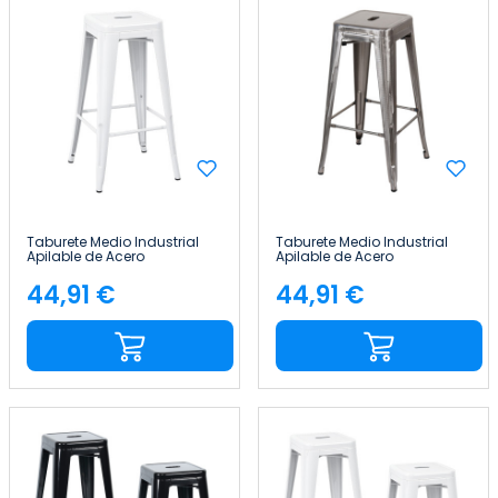
Taburete Medio Industrial
Taburete Medio Industrial
Apilable de Acero
Apilable de Acero
43x43x76cm Thinia Home
43x43x76cm Thinia Home
44,91 €
44,91 €
Precio
Precio