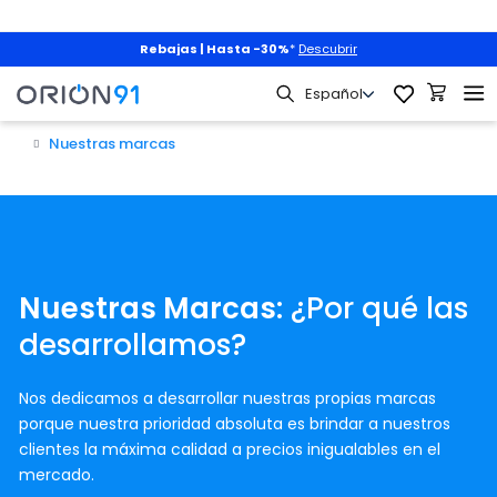
Rebajas | Hasta -30%
*
Descubrir
Nuestras marcas
Nuestras Marcas
: ¿Por qué las
desarrollamos?
Nos dedicamos a desarrollar nuestras propias marcas
porque nuestra prioridad absoluta es brindar a nuestros
clientes la máxima calidad a precios inigualables en el
mercado.