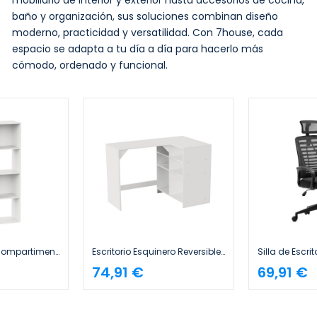
mobiliario de interior y exterior hasta accesorios de cocina,
baño y organización, sus soluciones combinan diseño
moderno, practicidad y versatilidad. Con 7house, cada
espacio se adapta a tu día a día para hacerlo más
cómodo, ordenado y funcional.
Estantería de 8 Compartimentos SpaceQub 67.5x32x134cm 7house
Escritorio Esquinero Reversible SpaceQub 110x67.5x75cm 7house
74,91 €
69,91 €