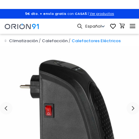
5€ dto. + envío gratis
con
CASA5
|
Ver productos
Climatización
Calefacción
Calefactores Eléctricos
