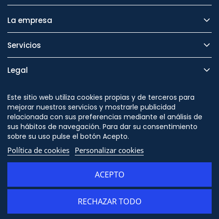
La empresa
Servicios
Legal
Seguridad
Este sitio web utiliza cookies propias y de terceros para
mejorar nuestros servicios y mostrarle publicidad
relacionada con sus preferencias mediante el análisis de
sus hábitos de navegación. Para dar su consentimiento
sobre su uso pulse el botón Acepto.
Síguenos en
Política de cookies
Personalizar cookies
ACEPTO
RECHAZAR TODO
AÑADIR AL CARRITO
© Copyright - ORION91 - CIF B10982650- Todos los derechos reservados