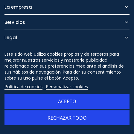
La empresa
Servicios
Legal
Seguridad
Este sitio web utiliza cookies propias y de terceros para
mejorar nuestros servicios y mostrarle publicidad
relacionada con sus preferencias mediante el análisis de
sus hábitos de navegación. Para dar su consentimiento
sobre su uso pulse el botón Acepto.
Síguenos en
Política de cookies
Personalizar cookies
ACEPTO
RECHAZAR TODO
AÑADIR AL CARRITO
© Copyright - ORION91 - CIF B10982650- Todos los derechos reservados