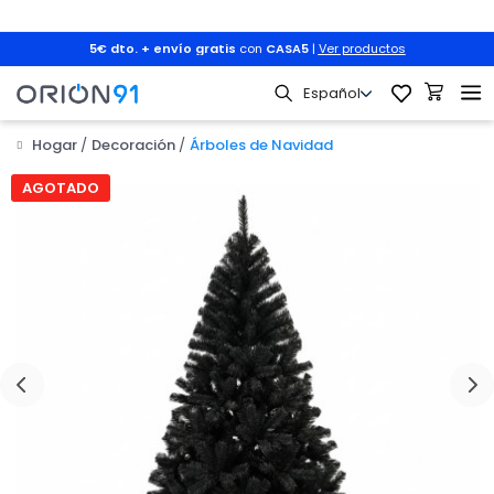
5€ dto. + envío gratis
con
CASA5
|
Ver productos
Hogar
Decoración
Árboles de Navidad

AGOTADO