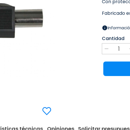
Con protecci
Fabricado en
Informació
Cantidad
ísticas técnicas
Opiniones
Solicitar presupues