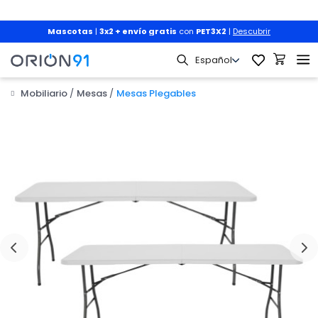
Mascotas
|
3x2 + envío gratis
con
PET3X2
|
Descubrir
Mobiliario
Mesas
Mesas Plegables
