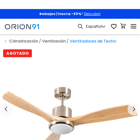
0%
*
Descubrir
Mascotas
|
3x2 + envío gratis
con
Climatización
Ventilación
Ventiladores de Techo

AGOTADO