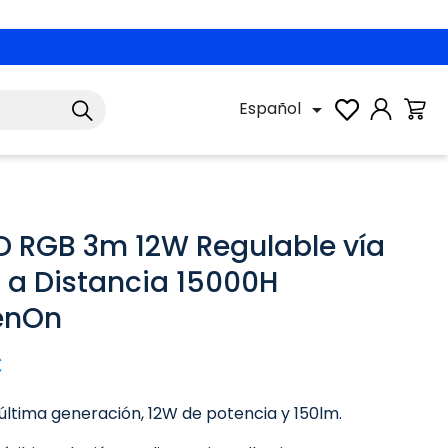
Español

ED RGB 3m 12W Regulable vía
a Distancia 15000H
enOn
€
última generación, 12W de potencia y 150lm.