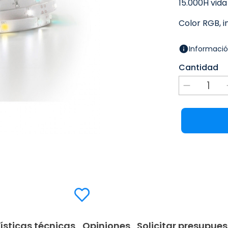
15.000H vida 
Color RGB, 
Informació
Cantidad
ísticas técnicas
Opiniones
Solicitar presupues