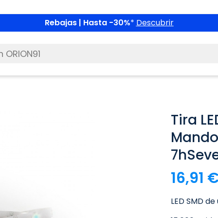
Rebajas | Hasta -30%
*
Descubrir
Tira L
Mando 
7hSev
16,91 
LED SMD de 