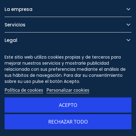
La empresa
Servicios
Legal
Seguridad
Este sitio web utiliza cookies propias y de terceros para
mejorar nuestros servicios y mostrarle publicidad
relacionada con sus preferencias mediante el análisis de
sus hábitos de navegación. Para dar su consentimiento
sobre su uso pulse el botón Acepto.
Síguenos en
Política de cookies
Personalizar cookies
ACEPTO
RECHAZAR TODO
AÑADIR AL CARRITO
© Copyright - ORION91 - CIF B10982650- Todos los derechos reservados