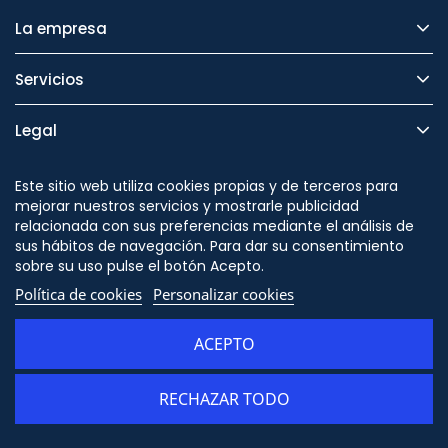
La empresa
Servicios
Legal
Seguridad
Este sitio web utiliza cookies propias y de terceros para
mejorar nuestros servicios y mostrarle publicidad
relacionada con sus preferencias mediante el análisis de
sus hábitos de navegación. Para dar su consentimiento
sobre su uso pulse el botón Acepto.
Síguenos en
Política de cookies
Personalizar cookies
ACEPTO
RECHAZAR TODO
AÑADIR AL CARRITO
© Copyright - ORION91 - CIF B10982650- Todos los derechos reservados