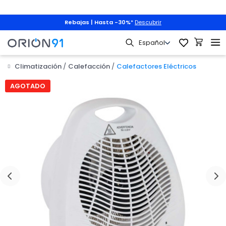
Rebajas | Hasta -30%
*
Descubrir
Climatización
Calefacción
Calefactores Eléctricos

AGOTADO