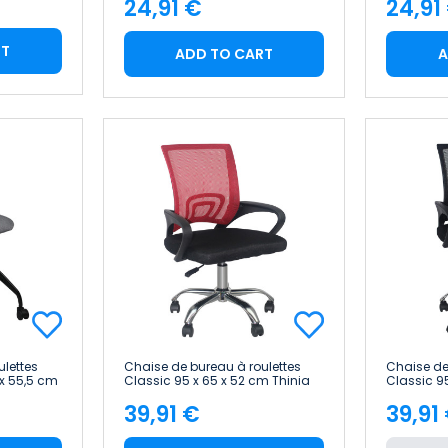
24,91 €
24,91
Price
Pric
RT
ADD TO CART
A
lettes
Chaise de bureau à roulettes
Chaise de
 x 55,5 cm
Classic 95 x 65 x 52 cm Thinia
Classic 9
Home
Home
39,91 €
39,91
Price
Pric