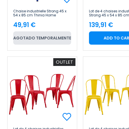
Chaise industrielle Strong 45 x
Lot de 4 chaises indust
54 x 85 cm Thinia Home
Strong 45 x 54 x 85 cm
Home
49,91 €
139,91 €
Price
Price
AGOTADO TEMPORALMENTE
ADD TO CA
OUTLET
Lot de 4 chaises industrielles
Lot de 4 chaises indust