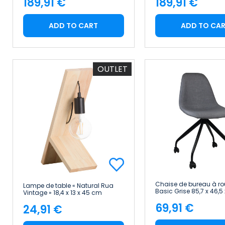
189,91 €
189,91 €
Price
Price
ADD TO CART
ADD TO CA
OUTLET
Chaise de bureau à rou
Lampe de table « Natural Rua
Basic Grise 85,7 x 46,5
Vintage » 18,4 x 13 x 45 cm
Thinia Home
7hSevenOn Deco
69,91 €
24,91 €
Price
Price