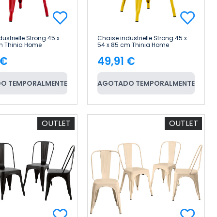
ustrielle Strong 45 x
Chaise industrielle Strong 45 x
m Thinia Home
54 x 85 cm Thinia Home
 €
49,91 €
e
Price
O TEMPORALMENTE
AGOTADO TEMPORALMENTE
OUTLET
OUTLET