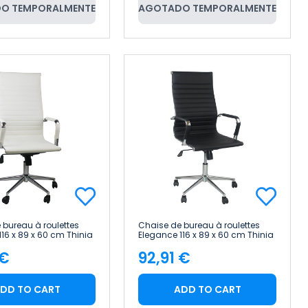
O TEMPORALMENTE
AGOTADO TEMPORALMENTE
 bureau à roulettes
Chaise de bureau à roulettes
16 x 89 x 60 cm Thinia
Elegance 116 x 89 x 60 cm Thinia
Home
 €
92,91 €
e
Price
DD TO CART
ADD TO CART