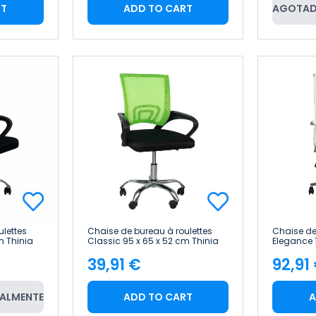
RT
ADD TO CART
AGOTAD
lettes
Chaise de bureau à roulettes
Chaise de
m Thinia
Classic 95 x 65 x 52 cm Thinia
Elegance 1
Home
Home
39,91 €
92,91
Price
Pric
ALMENTE
ADD TO CART
A