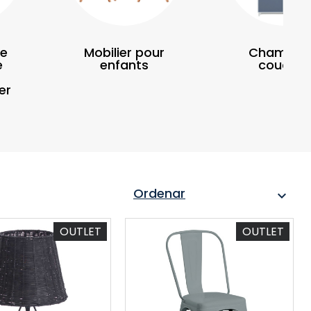
de
Mobilier pour
Chambre
e
enfants
coucher
er
Ordenar
expand_more
OUTLET
OUTLET