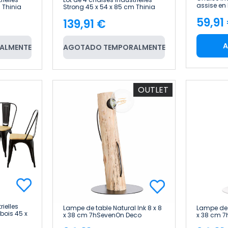
assise en
 Thinia
Strong 45 x 54 x 85 cm Thinia
Thinia H
Home
59,91
139,91 €
Pric
Price
A
ALMENTE
AGOTADO TEMPORALMENTE
OUTLET
rielles
Lampe de table Natural Ink 8 x 8
Lampe de t
bois 45 x
x 38 cm 7hSevenOn Deco
x 38 cm 
me