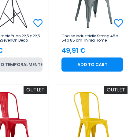
table Yuan 22,5 x 22,5
Chaise industrielle Strong 45 x
7hSevenOn Deco
54 x 85 cm Thinia Home
€
49,91 €
e
Price
O TEMPORALMENTE
ADD TO CART
OUTLET
OUTLET