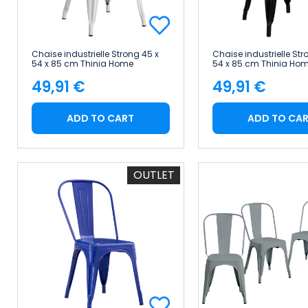
Chaise industrielle Strong 45 x
Chaise industrielle Str
54 x 85 cm Thinia Home
54 x 85 cm Thinia Ho
49,91 €
49,91 €
Price
Price
ADD TO CART
ADD TO CA
OUTLET