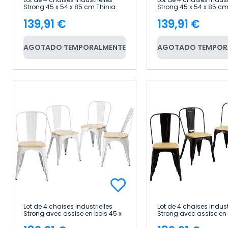
Strong 45 x 54 x 85 cm Thinia
Strong 45 x 54 x 85 cm
Home
Home
139,91 €
139,91 €
Price
Price
AGOTADO TEMPORALMENTE
AGOTADO TEMPOR
Lot de 4 chaises industrielles
Lot de 4 chaises indust
Strong avec assise en bois 45 x
Strong avec assise en 
54 x 85 cm Thinia Home
54 x 85 cm Thinia Ho