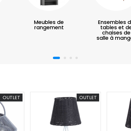
Meubles de
Ensembles 
rangement
tables et d
chaises de
salle à mang
1
2
3
4
OUTLET
OUTLET