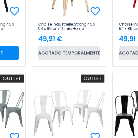
ong 45 x
Chaise industrielle Strong 45 x
Chaise ind
me
54 x 85 cm Thinia Home
54 x 85 c
49,91 €
49,91
Price
Pric
RT
AGOTADO TEMPORALMENTE
AGOTAD
OUTLET
OUTLET