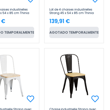
haises industrielles
Lot de 4 chaises industrielles
 x 54 x 85 cm Thinia
Strong 45 x 54 x 85 cm Thinia
Home
1 €
139,91 €
e
Price
O TEMPORALMENTE
AGOTADO TEMPORALMENTE
dustrielle Strong avec
Chaise industrielle Strong avec