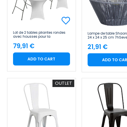
Lot de 2 tables pliantes rondes
Lampe de table Shaora
avec housses pour la
24 x 24 x 25 cm 7hSe
restauration, 61 x 105 cm 7house
79,91 €
21,91 €
Price
Price
ADD TO CART
ADD TO CA
OUTLET