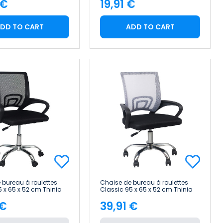
 €
19,91 €
e
Price
DD TO CART
ADD TO CART
 bureau à roulettes
Chaise de bureau à roulettes
5 x 65 x 52 cm Thinia
Classic 95 x 65 x 52 cm Thinia
Home
 €
39,91 €
e
Price