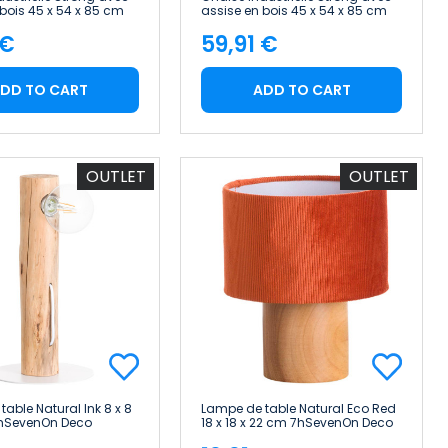
 bois 45 x 54 x 85 cm
assise en bois 45 x 54 x 85 cm
ome
Thinia Home
 €
59,91 €
e
Price
DD TO CART
ADD TO CART
OUTLET
OUTLET
able Natural Ink 8 x 8
Lampe de table Natural Eco Red
7hSevenOn Deco
18 x 18 x 22 cm 7hSevenOn Deco