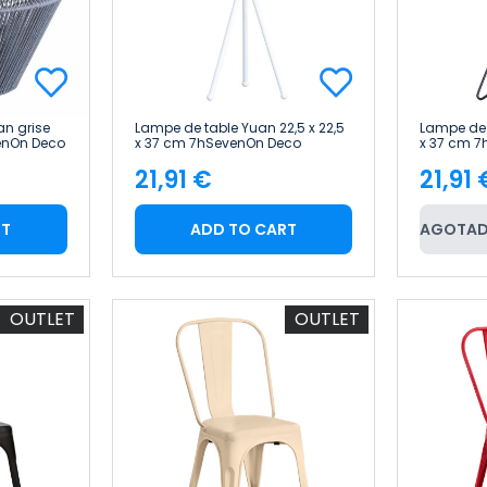
n grise
Lampe de table Yuan 22,5 x 22,5
Lampe de 
venOn Deco
x 37 cm 7hSevenOn Deco
x 37 cm 
21,91 €
21,91 
Price
Pric
RT
ADD TO CART
AGOTAD
OUTLET
OUTLET