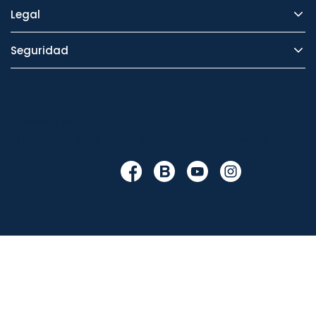
Legal
Seguridad
Cambiar en
/themes/orion91/modules/ps_socialfollow/ps_socialfo