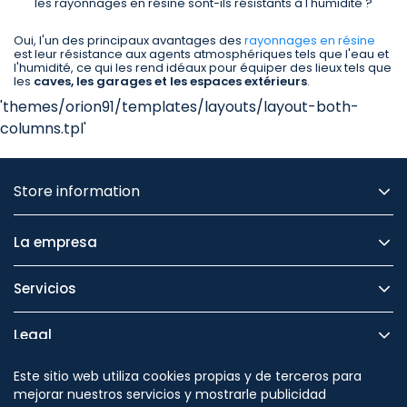
les rayonnages en résine sont-ils résistants à l'humidité ?
Oui, l'un des principaux avantages des
rayonnages en résine
est leur résistance aux agents atmosphériques tels que l'eau et
l'humidité, ce qui les rend idéaux pour équiper des lieux tels que
les
caves, les garages et les espaces extérieurs
.
'themes/orion91/templates/layouts/layout-both-
columns.tpl'
Store information
La empresa
Servicios
Legal
Este sitio web utiliza cookies propias y de terceros para
Seguridad
mejorar nuestros servicios y mostrarle publicidad