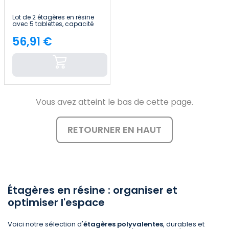
Lot de 2 étagères en résine
avec 5 tablettes, capacité
de charge de 125 kg,
dimensions : 61 x 31 x 171 cm
56,91 €
Price
Thinia Home
Vous avez atteint le bas de cette page.
RETOURNER EN HAUT
Étagères en résine : organiser et
optimiser l'espace
Voici notre sélection d'
étagères polyvalentes
, durables et