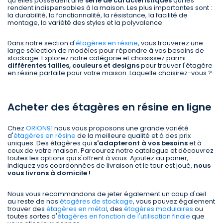
qu'elles possèdent une
série de caractéristiques
qui les
rendent indispensables à la maison. Les plus importantes sont :
la durabilité, la fonctionnalité, la résistance, la facilité de
montage, la variété des styles et la polyvalence.
Dans notre section d'
étagères en résine
, vous trouverez une
large sélection de modèles pour répondre à vos besoins de
stockage. Explorez notre catégorie et choisissez parmi
différentes tailles, couleurs et designs
pour trouver l'étagère
en résine parfaite pour votre maison. Laquelle choisirez-vous ?
Acheter des étagères en résine en ligne
Chez
ORION91
nous vous proposons une grande variété
d'
étagères en résine
de la meilleure qualité et à des prix
uniques. Des étagères qui
s'adapteront à vos besoins
et à
ceux de votre maison. Parcourez notre catalogue et découvrez
toutes les options qui s'offrent à vous. Ajoutez au panier,
indiquez vos coordonnées de livraison et le tour est joué,
nous
vous livrons à domicile !
Nous vous recommandons de jeter également un coup d'œil
au reste de nos
étagères de stockage
, vous pouvez également
trouver des
étagères en métal
, des
étagères modulaires
ou
toutes sortes d'
étagères en fonction de l'utilisation finale
que