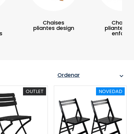
Chaises
Chaises
pliantes design
pliantes p
s
enfants
Ordenar
expand_more
OUTLET
NOVEDAD