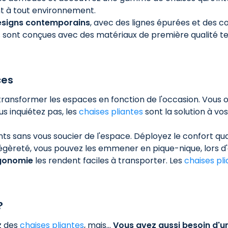
t à tout environnement.
esigns contemporains
, avec des lignes épurées et des co
s
sont conçues avec des matériaux de première qualité te
ces
e transformer les espaces en fonction de l'occasion. Vous
s inquiétez pas, les
chaises pliantes
sont la solution à v
ts sans vous soucier de l'espace. Déployez le confort q
égèreté, vous pouvez les emmener en pique-nique, lors d'
rgonomie
les rendent faciles à transporter. Les
chaises pl
?
ez des
chaises pliantes
, mais...
Vous avez aussi besoin d'un