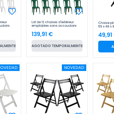
rieur
Lot de 12 chaises d'extérieur
Chaise pli
udoirs
empilables sans accoudoirs
55 x 46 x
m 7house
Napoli 42 x 49 x 88 cm 7house
139,91 €
49,91
Price
Pric
ALMENTE
AGOTADO TEMPORALMENTE
A
NOVEDAD
NOVEDAD