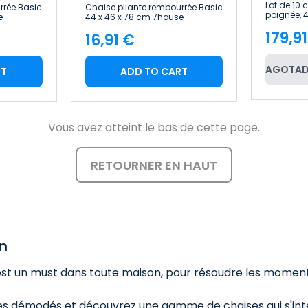
Lot de 10 
rrée Basic
Chaise pliante rembourrée Basic
poignée, 4
e
44 x 46 x 78 cm 7house
Home
179,9
16,91 €
Pric
Price
AGOTAD
RT
ADD TO CART
Vous avez atteint le bas de cette page.
RETOURNER EN HAUT
on
st un must dans toute maison, pour résoudre les moments
les démodés et découvrez une gamme de chaises qui s'int