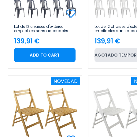
Lot de 12 chaises d'extérieur
Lot de 12 chaises d'exté
empilables sans accoudoirs
empilables sans acco
Napoli 42 x 49 x 88 cm 7house
Napoli 42 x 49 x 88 c
139,91 €
139,91 €
Price
Price
ADD TO CART
AGOTADO TEMPOR
NOVEDAD