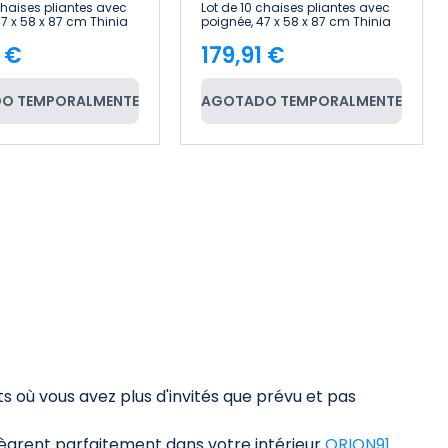
chaises pliantes avec
Lot de 10 chaises pliantes avec
7 x 58 x 87 cm Thinia
poignée, 47 x 58 x 87 cm Thinia
Home
1 €
179,91 €
e
Price
O TEMPORALMENTE
AGOTADO TEMPORALMENTE
 où vous avez plus d'invités que prévu et pas
ègrent parfaitement dans votre intérieur
ORION91