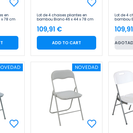
es en
Lot de 4 chaises pliantes en
Lot de 4 c
 x 78 cm
bambou Biano 46 x 44 x 78 cm
bambou Bi
Thinia Home
Thinia H
109,91 €
109,9
Price
Pric
RT
ADD TO CART
AGOTAD
NOVEDAD
NOVEDAD