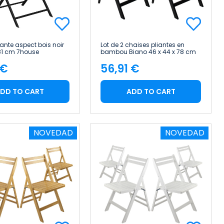
ante aspect bois noir
Lot de 2 chaises pliantes en
 81 cm 7house
bambou Biano 46 x 44 x 78 cm
Thinia Home
 €
56,91 €
e
Price
DD TO CART
ADD TO CART
NOVEDAD
NOVEDAD