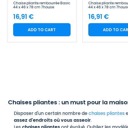
Chaise pliante rembourrée Basic
Chaise pliante rembou
44 x 46 x 78 cm 7house
44 x 46 x 78 cm 7hous
16,91 €
16,91 €
Price
Price
ADD TO CART
ADD TO CA
Chaises pliantes : un must pour la mais
Disposer d'un certain nombre de
chaises pliantes
e
assez d'endroits où vous asseoir
.
Les
chaises pliantes
ont évolué. Oubliez les modè