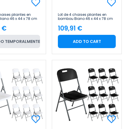
haises pliantes en
Lot de 4 chaises pliantes en
ano 46 x 44 x 78 cm
bambou Biano 46 x 44 x 78 cm
ome
Thinia Home
1 €
109,91 €
e
Price
O TEMPORALMENTE
ADD TO CART