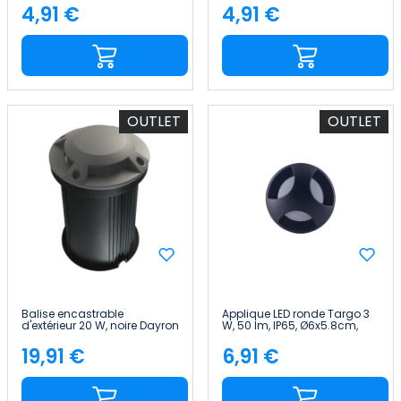
Premium
4,91 €
4,91 €
Price
Price
OUTLET
OUTLET
Balise encastrable
Applique LED ronde Targo 3
d'extérieur 20 W, noire Dayron
W, 50 lm, IP65, Ø6x5.8cm,
noire, 25 000 h, SECOM
19,91 €
6,91 €
Price
Price