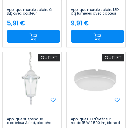
Applique murale solaire à
Applique murale solaire LED
LED avec capteur
à 2 lumières avec capteur
crépusculaire et de
crépusculaire et de
mouvement, noire, 7 500 K,
mouvement, noire, 7 500 K,
5,91 €
9,91 €
Price
Price
20 000 h 7hSevenOn
20 000 h 7hSevenOn
OUTLET
OUTLET
Applique suspendue
Applique LED d'extérieur
d'extérieur Astrid, blanche
ronde 15 W, 1 500 lm, blanc 4
7hSevenOn Outdoor
000 K, 20 000 h 7hSevenOn