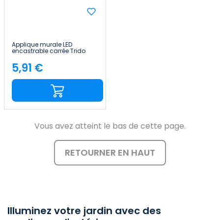
Applique murale LED
encastrable carrée Trido
Mini 2 W 90 lm IP65
8.5x8.5x5.3cm 4 000 K Noir
5,91 €
Price
25 000 h SECOM
Vous avez atteint le bas de cette page.
RETOURNER EN HAUT
Illuminez votre jardin avec des