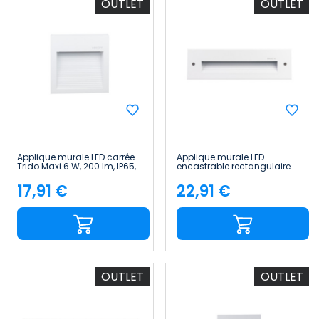
OUTLET
OUTLET
Applique murale LED carrée
Applique murale LED
Trido Maxi 6 W, 200 lm, IP65,
encastrable rectangulaire
12x12x1.8cm, 4 000 K, blanc,
Trido Medium 6 W, 300 lm,
25 000 h, SECOM
IP65, 25x5.3x7.5cm, blanc, 25
17,91 €
22,91 €
Price
Price
000 h, SECOM
OUTLET
OUTLET