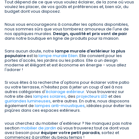
Tout dépend de ce que vous voulez éclairer, de la zone où vous
voulez les placer, de vos goûts et préférences et, bien sûr, du
budget dont vous disposez.
Nous vous encourageons à consulter les options disponibles,
nous sommes sûrs que vous tomberez amoureux de l'une de
nos appliques murales.
Design, qualité et prix vont de pair
dans notre boutique en ligne de produits pour la maison.
Sans aucun doute, notre
lampe murale d'extérieur la plus
populaire
est la
lampe murale Eilen
. Elle convient pour les
portes d'accès, les jardins ou les patios. Elle a un design
moderne et élégant et est économe en énergie - vous allez
l'adorer !
Si vous êtes à la recherche d'options pour éclairer votre patio
ou votre terrasse, n'hésitez pas à jeter un coup d'œil à nos
autres catégories d'
éclairage extérieur
. Vous trouverez sur
notre site des
lampes solaires
, des
projecteurs LED
et des
guirlandes lumineuses
, entre autres. En outre, nous disposons
également de
lampes anti-moustiques
, idéales pour éviter les
piqûres dans ces espaces extérieurs.
vous cherchez du mobilier d'extérieur ? Ne manquez pas notre
section
mobilier de jardin
où vous trouverez tout ce dont vous
avez besoin pour
équiper votre petit paradis
, sortez et
commencez à profiter du beau temps !