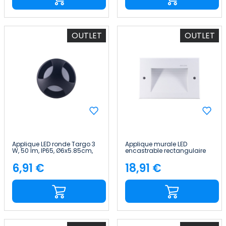
OUTLET
OUTLET
Applique LED ronde Targo 3
Applique murale LED
W, 50 lm, IP65, Ø6x5.85cm,
encastrable rectangulaire
noire, 25 000 h, SECOM
Trido Maxi 6 W 300 lm IP65
18x5.3x12cm, blanc, 25 000 h,
6,91 €
18,91 €
Price
Price
SECOM