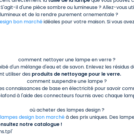
encent directement la
taille de la lampe
que vous pouvez cho
e. S'agit-il d'une pièce sombre ou lumineuse ? Allez-vous 
s lumineux et de la rendre purement ornementale ?
esign bon marché
idéales pour votre maison. Si vous ave
comment nettoyer une lampe en verre ?
ibé d'un mélange d'eau et de savon. Enlevez les résidus
 utiliser des
produits de nettoyage pour le verre.
comment suspendre une lampe ?
des connaissances de base en électricité pour savoir com
u plafond à l'aide des connecteurs fournis avec chaque lam
où acheter des lampes design ?
lampes design bon marché
à des prix uniques. Des lampe
nsultez notre catalogue !
.tpl'