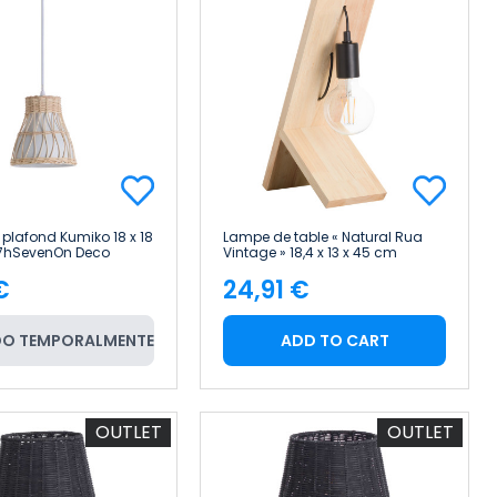
plafond Kumiko 18 x 18
Lampe de table « Natural Rua
 7hSevenOn Deco
Vintage » 18,4 x 13 x 45 cm
7hSevenOn Deco
€
24,91 €
e
Price
O TEMPORALMENTE
ADD TO CART
OUTLET
OUTLET