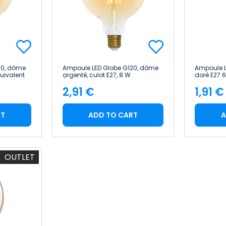
20, dôme
Ampoule LED Globe G120, dôme
Ampoule L
quivalent
argenté, culot E27, 8 W
doré E27 
15 000 h
(équivalent 60 W), 806 lm, 2 100
600 lm 15 000 h
2,91 €
1,91 €
K, style vintage, 15 000 h
Vintage
Price
Pric
7hSevenOn Vint
RT
ADD TO CART
A
OUTLET