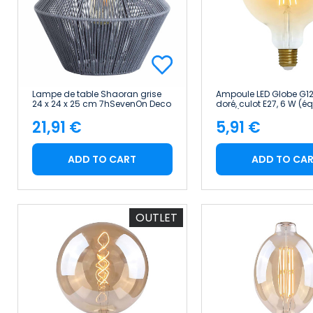
Lampe de table Shaoran grise
Ampoule LED Globe G1
24 x 24 x 25 cm 7hSevenOn Deco
doré, culot E27, 6 W (é
48 W), 600 lm, 2 100 K, 
21,91 €
5,91 €
7hSevenOn Vintage
Price
Price
ADD TO CART
ADD TO CA
OUTLET