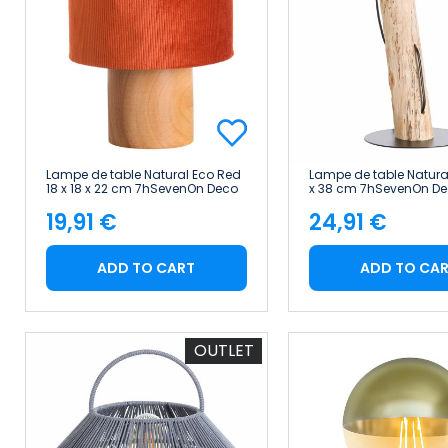
Lampe de table Natural Eco Red
Lampe de table Natural
18 x 18 x 22 cm 7hSevenOn Deco
x 38 cm 7hSevenOn D
19,91 €
24,91 €
Price
Price
ADD TO CART
ADD TO CA
OUTLET