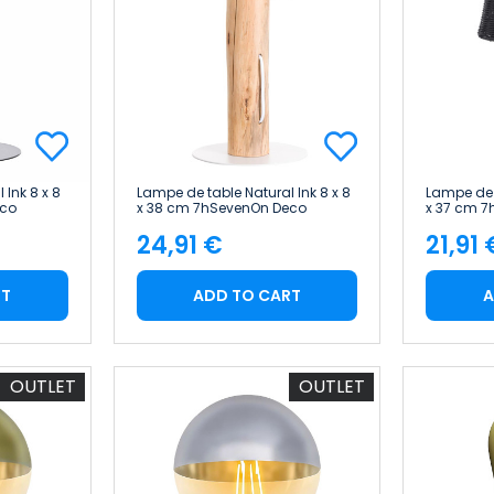
 Ink 8 x 8
Lampe de table Natural Ink 8 x 8
Lampe de 
eco
x 38 cm 7hSevenOn Deco
x 37 cm 
24,91 €
21,91 
Price
Pric
RT
ADD TO CART
A
OUTLET
OUTLET