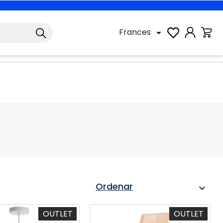
Frances

Ordenar
expand_more
OUTLET
OUTLET