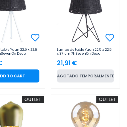
table Yuan 22,5 x 22,5
Lampe de table Yuan 22,5 x 22,5
7hSevenOn Deco
x 37 cm 7hSevenOn Deco
€
21,91 €
e
Price
DD TO CART
AGOTADO TEMPORALMENTE
OUTLET
OUTLET