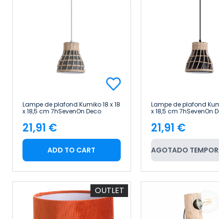
Lampe de plafond Kumiko 18 x 18
Lampe de plafond Kumi
x 18,5 cm 7hSevenOn Deco
x 18,5 cm 7hSevenOn 
21,91 €
21,91 €
Price
Price
ADD TO CART
AGOTADO TEMPOR
OUTLET