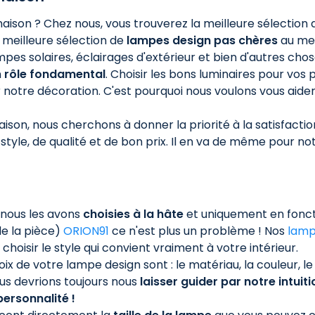
aison ? Chez nous, vous trouverez la meilleure sélection
 meilleure sélection de
lampes design pas chères
au meil
mpes solaires, éclairages d'extérieur et bien d'autres cho
n
rôle fondamental
. Choisir les bons luminaires pour vo
otre décoration. C'est pourquoi nous voulons vous aider 
ison, nous cherchons à donner la priorité à la satisfactio
tyle, de qualité et de bon prix. Il en va de même pour no
 nous les avons
choisies à la hâte
et uniquement en foncti
de la pièce)
ORION91
ce n'est plus un problème ! Nos
lamp
hoisir le style qui convient vraiment à votre intérieur.
ix de votre lampe design sont : le matériau, la couleur, le 
us devrions toujours nous
laisser guider par notre intuiti
personnalité !