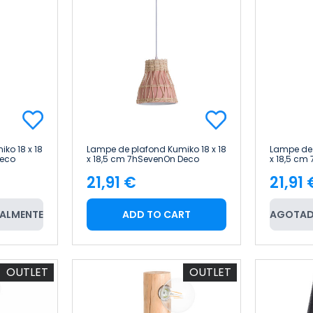
ko 18 x 18
Lampe de plafond Kumiko 18 x 18
Lampe de 
Deco
x 18,5 cm 7hSevenOn Deco
x 18,5 cm
21,91 €
21,91 
Price
Pric
ALMENTE
ADD TO CART
AGOTAD
OUTLET
OUTLET