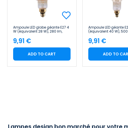
Ampoule LED globe géante E27 4
Ampoule LED géante E
W (équivalent 28 W), 280 lm,
(équivalent 40 W), 500
dimmable, 2 100 K, transparente,
dimmable, 2 100 K, dor
9,91 €
9,91 €
25 000 h 7hSevenOn Vintage
h 7hSevenOn Vintage
Price
Price
ADD TO CART
ADD TO CA
Lampes design bon marché pour votre 