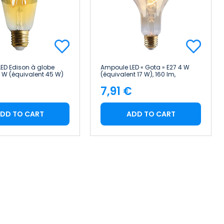
ED Edison à globe
Ampoule LED « Gota » E27 4 W
6 W (équivalent 45 W)
(équivalent 17 W), 160 lm,
 7hSevenOn
dimmable, 2 100 K, dorée, 15 000
7,91 €
h 7hSevenOn Vintage
e
Price
DD TO CART
ADD TO CART