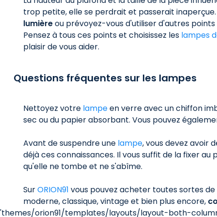
La hauteur du plafond et la taille de la pièce influ
trop petite, elle se perdrait et passerait inaperçu
lumière
ou prévoyez-vous d'utiliser d'autres point
Pensez à tous ces points et choisissez les
lampes d
plaisir de vous aider.
Questions fréquentes sur les lampes
Nettoyez votre
lampe
en verre avec un chiffon imb
sec ou du papier absorbant. Vous pouvez également
Avant de suspendre une
lampe
, vous devez avoir 
déjà ces connaissances. Il vous suffit de la fixer a
qu'elle ne tombe et ne s'abîme.
Sur
ORION91
vous pouvez acheter toutes sortes de
moderne, classique, vintage et bien plus encore,
co
'themes/orion91/templates/layouts/layout-both-columns