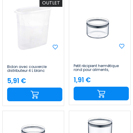
OUTLET
Petit récipient hermétique
Bidon avec couvercle
rond pour aliments,
distributeur 4 L blanc
Ø10.5x7.5cm 7house
25.5x10.5x26.5cm 7house
1,91 €
5,91 €
Price
Price