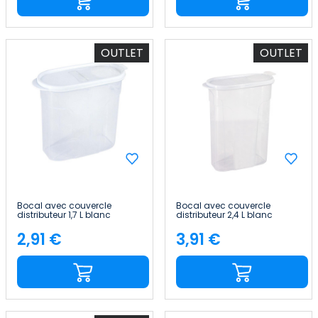
OUTLET
OUTLET
Bocal avec couvercle
Bocal avec couvercle
distributeur 1,7 L blanc
distributeur 2,4 L blanc
20x9.5x17.5cm 7house
24.5x9.5x17.5cm 7house
2,91 €
3,91 €
Price
Price