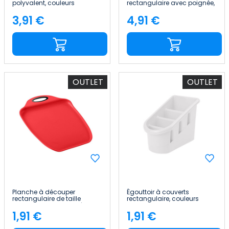
polyvalent, couleurs
rectangulaire avec poignée,
assorties 47.5x35.5x2.1cm
couleurs assorties
7house
33.5x23.5cm 7house
3,91 €
4,91 €
Price
Price
OUTLET
OUTLET
Planche à découper
Égouttoir à couverts
rectangulaire de taille
rectangulaire, couleurs
moyenne avec poignée «
assorties 20.5x12cm 7house
Elite », couleurs assorties
1,91 €
1,91 €
Price
Price
26.5x16.5cm 7house