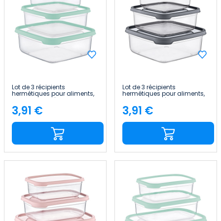
Lot de 3 récipients
Lot de 3 récipients
hermétiques pour aliments,
hermétiques pour aliments,
de forme carrée 7house
de forme carrée 7house
3,91 €
3,91 €
Price
Price