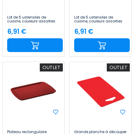
Lot de 5 ustensiles de
Lot de 5 ustensiles de
cuisine, couleurs assorties
cuisine, couleurs assorties
7house
7house
6,91 €
6,91 €
Price
Price
OUTLET
OUTLET
Plateau rectangulaire
Grande planche à découper