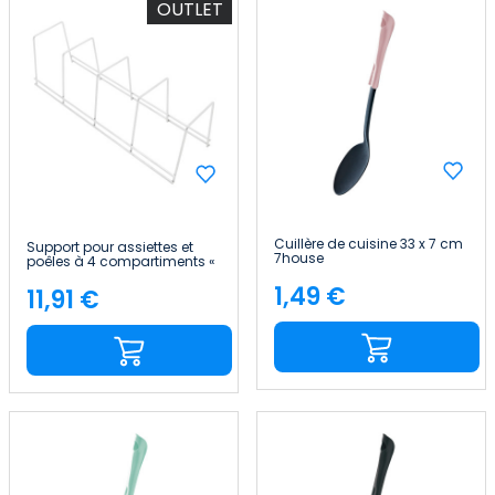
OUTLET
Cuillère de cuisine 33 x 7 cm
Support pour assiettes et
7house
poêles à 4 compartiments «
12x38.5x11.5cm » 7house
1,49 €
11,91 €
Price
Price