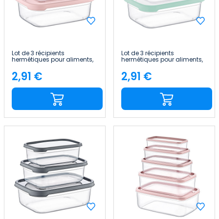
Lot de 3 récipients
Lot de 3 récipients
hermétiques pour aliments,
hermétiques pour aliments,
de forme rectangulaire
de forme rectangulaire
7house
7house
2,91 €
2,91 €
Price
Price