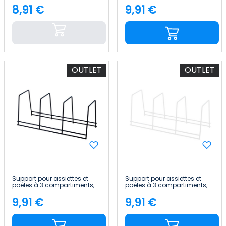
8,91 €
9,91 €
Price
Price
OUTLET
OUTLET
Support pour assiettes et
Support pour assiettes et
poêles à 3 compartiments,
poêles à 3 compartiments,
12 x 29 x 12 cm 7house
12 x 29 x 12 cm 7house
9,91 €
9,91 €
Price
Price