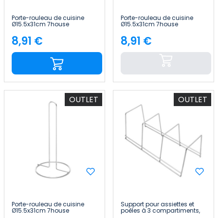
Porte-rouleau de cuisine
Porte-rouleau de cuisine
Ø15.5x31cm 7house
Ø15.5x31cm 7house
8,91 €
8,91 €
Price
Price
OUTLET
OUTLET
Porte-rouleau de cuisine
Support pour assiettes et
Ø15.5x31cm 7house
poêles à 3 compartiments,
12 x 29 x 12 cm 7house