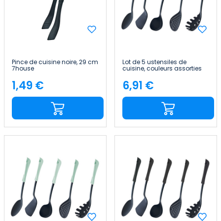
Pince de cuisine noire, 29 cm
Lot de 5 ustensiles de
7house
cuisine, couleurs assorties
7house
1,49 €
6,91 €
Price
Price