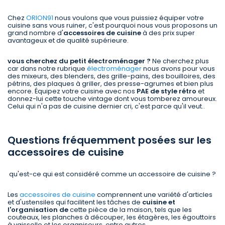
Chez
ORION91
nous voulons que vous puissiez équiper votre
cuisine sans vous ruiner, c'est pourquoi nous vous proposons un
grand nombre d'
accessoires de cuisine
à des prix super
avantageux et de qualité supérieure.
vous cherchez du petit électroménager ?
Ne cherchez plus
car dans notre rubrique
électroménager
nous avons pour vous
des mixeurs, des blenders, des grille-pains, des bouilloires, des
pétrins, des plaques à griller, des presse-agrumes et bien plus
encore. Équipez votre cuisine avec nos
PAE de style rétro
et
donnez-lui cette touche vintage dont vous tomberez amoureux.
Celui qui n'a pas de cuisine dernier cri, c'est parce qu'il veut..
Questions fréquemment posées sur les
accessoires de cuisine
qu'est-ce qui est considéré comme un accessoire de cuisine ?
Les
accessoires de cuisine
comprennent une variété d'articles
et d'ustensiles qui facilitent les tâches de
cuisine et
l'organisation de
cette pièce de la maison, tels que les
couteaux, les planches à découper, les étagères, les égouttoirs
à vaisselle et les organiseurs, entre autres.