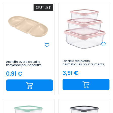
OUTLET
Lot de 3 récipients
Assiette ovale de taille
hermétiques pour aliments,
moyenne pour apéritifs,
de forme carrée 7house
avec 3 alvéoles, couleurs
3,91 €
assorties 28.2x12.5x3cm
0,91 €
Price
Price
7house