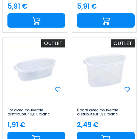
7house
7house
5,91 €
5,91 €
Price
Price
OUTLET
OUTLET
Pot avec couvercle
Bocal avec couvercle
distributeur 0,6 L blanc
distributeur 1,2 L blanc
20x9.5x6cm 7house
20x9.5x12.5cm 7house
1,91 €
2,49 €
Price
Price