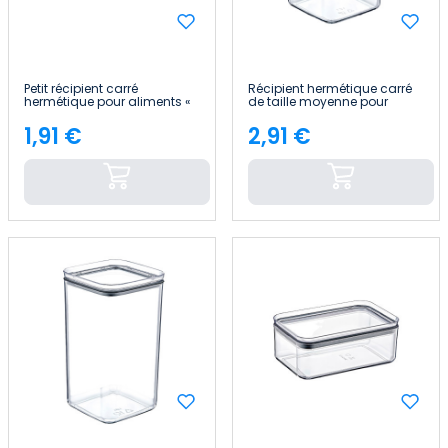
Petit récipient carré
Récipient hermétique carré
hermétique pour aliments «
de taille moyenne pour
10.5x10.5x7.5cm » 7house
aliments « 10.5x10.5x13cm »
7house
1,91 €
2,91 €
Price
Price