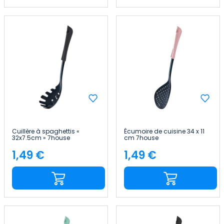
Cuillère à spaghettis «
Écumoire de cuisine 34 x 11
32x7.5cm » 7house
cm 7house
1,49 €
1,49 €
Price
Price