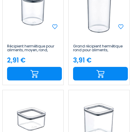
Récipient hermétique pour
Grand récipient hermétique
aliments, moyen, rond,
rond pour aliments,
Ø10.5x13cm 7house
Ø10.5x19cm 7house
2,91 €
3,91 €
Price
Price