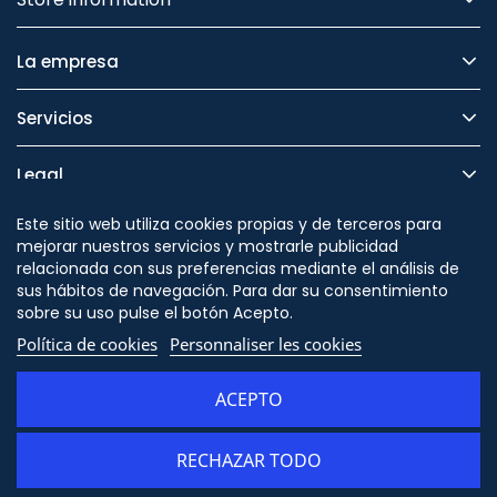
La empresa
Servicios
Legal
Este sitio web utiliza cookies propias y de terceros para
Seguridad
mejorar nuestros servicios y mostrarle publicidad
relacionada con sus preferencias mediante el análisis de
sus hábitos de navegación. Para dar su consentimiento
sobre su uso pulse el botón Acepto.
Cambiar en
Política de cookies
Personnaliser les cookies
/themes/orion91/modules/ps_socialfollow/ps_socialfo
ACEPTO
RECHAZAR TODO