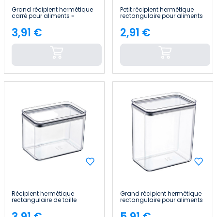
Grand récipient hermétique
Petit récipient hermétique
carré pour aliments «
rectangulaire pour aliments
10.5x10.5x19cm » 7house
« 10.5x16.5x7.5cm » 7house
3,91 €
2,91 €
Price
Price
Récipient hermétique
Grand récipient hermétique
rectangulaire de taille
rectangulaire pour aliments
moyenne pour aliments «
« 10.5x16.5x19cm » 7house
10.5x16.5x13cm » 7house
3,91 €
5,91 €