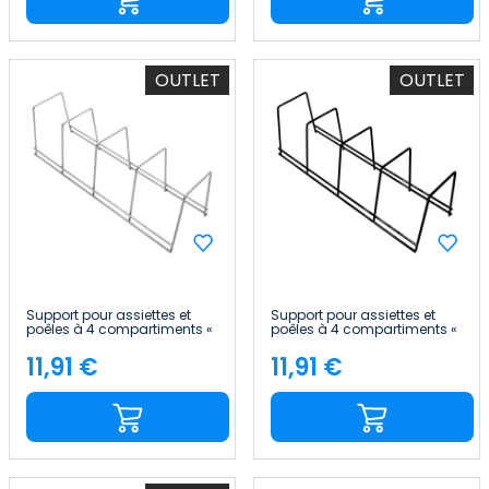
OUTLET
OUTLET
Support pour assiettes et
Support pour assiettes et
poêles à 4 compartiments «
poêles à 4 compartiments «
12x38.5x11.5cm » 7house
12x38.5x11.5cm » 7house
11,91 €
11,91 €
Price
Price