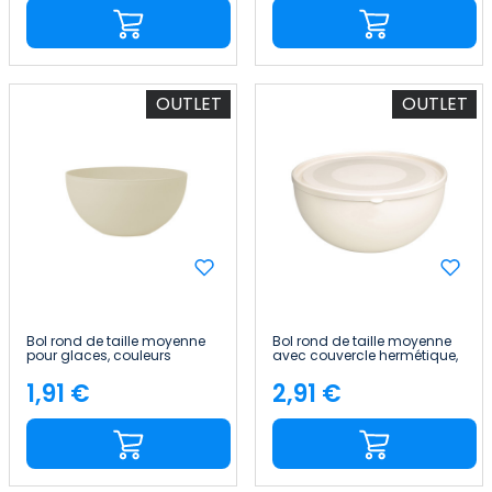
OUTLET
OUTLET
Bol rond de taille moyenne
Bol rond de taille moyenne
pour glaces, couleurs
avec couvercle hermétique,
assorties, Ø20.5x10.5cm
couleurs assorties,
7house
Ø24.5x12cm 7house
1,91 €
2,91 €
Price
Price