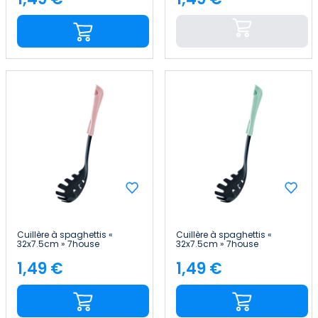
Price
Price
Cuillère à spaghettis «
Cuillère à spaghettis «
32x7.5cm » 7house
32x7.5cm » 7house
1,49 €
1,49 €
Price
Price