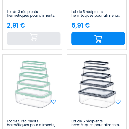
Lot de 3 récipients
Lot de 5 récipients
hermétiques pour aliments,
hermétiques pour aliments,
de forme rectangulaire
de forme rectangulaire
7house
7house
2,91 €
5,91 €
Price
Price
Lot de 5 récipients
Lot de 5 récipients
hermétiques pour aliments,
hermétiques pour aliments,
de forme rectangulaire
de forme rectangulaire