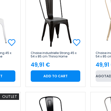
ong 45 x
Chaise industrielle Strong 45 x
Chaise ind
me
54 x 85 cm Thinia Home
54 x 85 c
49,91 €
49,91
Price
Pric
RT
ADD TO CART
AGOTAD
OUTLET