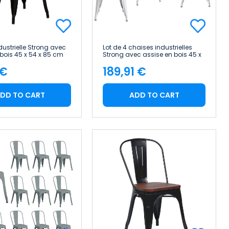
dustrielle Strong avec
Lot de 4 chaises industrielles
 bois 45 x 54 x 85 cm
Strong avec assise en bois 45 x
ome
54 x 85 cm Thinia Home
 €
189,91 €
e
Price
DD TO CART
ADD TO CART