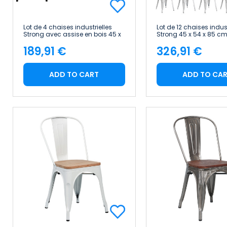
Lot de 4 chaises industrielles
Lot de 12 chaises indust
Strong avec assise en bois 45 x
Strong 45 x 54 x 85 cm
54 x 85 cm Thinia Home
Home
189,91 €
326,91 €
Price
Price
ADD TO CART
ADD TO CA