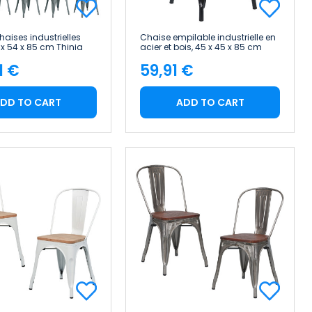
chaises industrielles
Chaise empilable industrielle en
 x 54 x 85 cm Thinia
acier et bois, 45 x 45 x 85 cm
Thinia Home
1 €
59,91 €
e
Price
DD TO CART
ADD TO CART