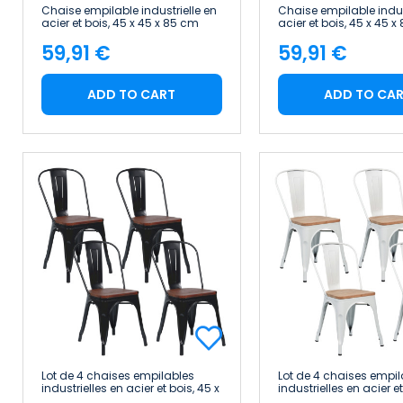
Chaise empilable industrielle en
Chaise empilable indus
acier et bois, 45 x 45 x 85 cm
acier et bois, 45 x 45 
Thinia Home
Thinia Home
59,91 €
59,91 €
Price
Price
ADD TO CART
ADD TO CA
Lot de 4 chaises empilables
Lot de 4 chaises empil
industrielles en acier et bois, 45 x
industrielles en acier et
45 x 85 cm Thinia Home
45 x 85 cm Thinia Ho