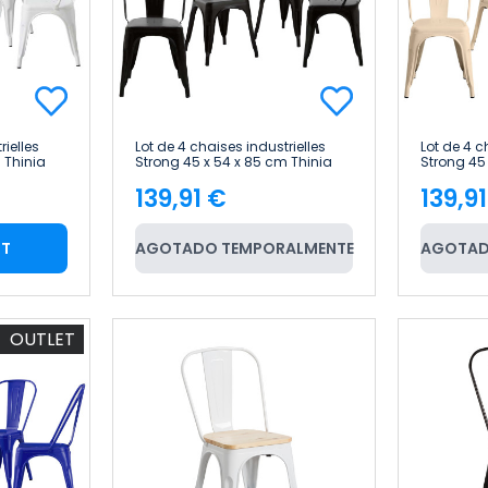
rielles
Lot de 4 chaises industrielles
Lot de 4 c
 Thinia
Strong 45 x 54 x 85 cm Thinia
Strong 45
Home
Home
139,91 €
139,9
Price
Pric
RT
AGOTADO TEMPORALMENTE
AGOTAD
OUTLET