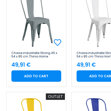
Chaise industrielle Strong 45 x
Chaise industrielle Str
54 x 85 cm Thinia Home
54 x 85 cm Thinia Ho
49,91 €
49,91 €
Price
Price
ADD TO CART
ADD TO CA
OUTLET