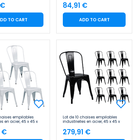
 €
84,91 €
e
Price
DD TO CART
ADD TO CART
chaises empilables
Lot de 10 chaises empilables
es en acier, 45 x 45 x
industrielles en acier, 45 x 45 x
inia Home
85 cm Thinia Home
1 €
279,91 €
e
Price