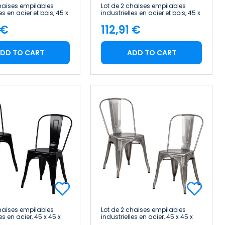
chaises empilables
Lot de 2 chaises empilables
es en acier et bois, 45 x
industrielles en acier et bois, 45 x
m Thinia Home
45 x 85 cm Thinia Home
 €
112,91 €
e
Price
DD TO CART
ADD TO CART
chaises empilables
Lot de 2 chaises empilables
es en acier, 45 x 45 x
industrielles en acier, 45 x 45 x
inia Home
85 cm Thinia Home