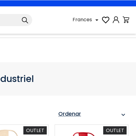
Frances

dustriel
Ordenar
expand_more
OUTLET
OUTLET