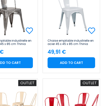
ilable industrielle en
Chaise empilable industrielle en
 45 x 85 cm Thinia
acier 45 x 45 x 85 cm Thinia
Home
 €
49,91 €
e
Price
DD TO CART
ADD TO CART
OUTLET
OUTLET