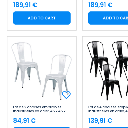
189,91 €
189,91 €
Price
Price
ADD TO CART
ADD TO CA
Lot de 2 chaises empilables
Lot de 4 chaises empil
industrielles en acier, 45 x 45 x
industrielles en acier, 4
85 cm Thinia Home
85 cm Thinia Home
84,91 €
139,91 €
Price
Price