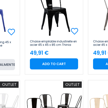
Chaise empilable industrielle en
Chaise emp
ong 45 x
acier 45 x 45 x 85 cm Thinia
acier 45 x
me
Home
Home
49,91 €
49,91
Price
Pric
ADD TO CART
A
ALMENTE
OUTLET
OUTLET