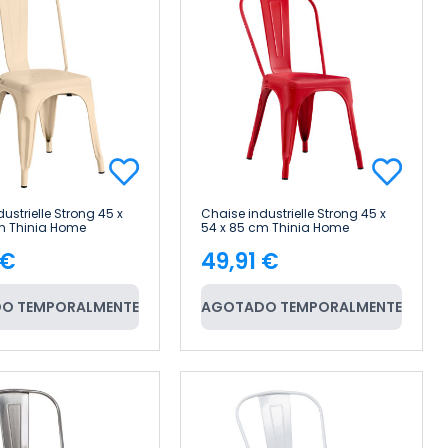
ustrielle Strong 45 x
Chaise industrielle Strong 45 x
m Thinia Home
54 x 85 cm Thinia Home
 €
49,91 €
e
Price
O TEMPORALMENTE
AGOTADO TEMPORALMENTE