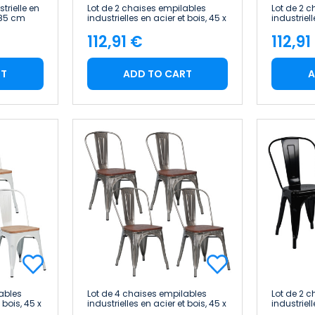
trielle en
Lot de 2 chaises empilables
Lot de 2 
x 85 cm
industrielles en acier et bois, 45 x
industriell
45 x 85 cm Thinia Home
45 x 85 c
112,91 €
112,91
Price
Pric
RT
ADD TO CART
A
ables
Lot de 4 chaises empilables
Lot de 2 
 bois, 45 x
industrielles en acier et bois, 45 x
industriell
me
45 x 85 cm Thinia Home
85 cm Th