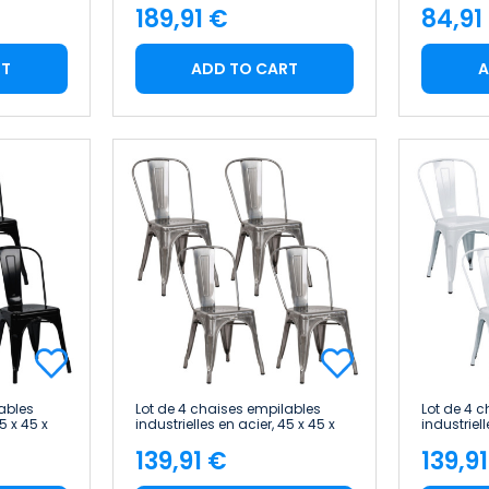
189,91 €
84,91
Price
Pric
RT
ADD TO CART
A
ables
Lot de 4 chaises empilables
Lot de 4 
5 x 45 x
industrielles en acier, 45 x 45 x
industriell
85 cm Thinia Home
85 cm Th
139,91 €
139,9
Price
Pric